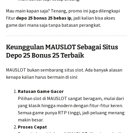
Mau main kapan saja? Tenang, promo ini juga dilengkapi
fitur
depo 25 bonus 25 bebas ip
, jadi kalian bisa akses
game dari mana saja tanpa batasan perangkat.
Keunggulan MAUSLOT Sebagai Situs
Depo 25 Bonus 25 Terbaik
MAUSLOT bukan sembarang situs slot. Ada banyak alasan
kenapa kalian harus bermain di sini:
Ratusan Game Gacor
Pilihan slot di MAUSLOT sangat beragam, mulai dari
yang klasik hingga modern dengan fitur-fitur keren.
Semua game punya RTP tinggi, jadi peluang menang
makin besar.
Proses Cepat