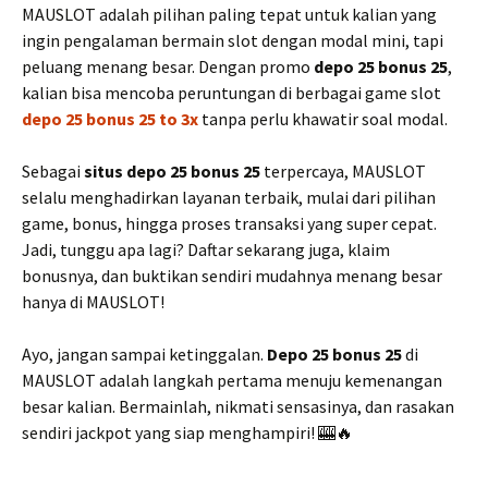
MAUSLOT adalah pilihan paling tepat untuk kalian yang
ingin pengalaman bermain slot dengan modal mini, tapi
peluang menang besar. Dengan promo
depo 25 bonus 25
,
kalian bisa mencoba peruntungan di berbagai game slot
depo 25 bonus 25 to 3x
tanpa perlu khawatir soal modal.
Sebagai
situs depo 25 bonus 25
terpercaya, MAUSLOT
selalu menghadirkan layanan terbaik, mulai dari pilihan
game, bonus, hingga proses transaksi yang super cepat.
Jadi, tunggu apa lagi? Daftar sekarang juga, klaim
bonusnya, dan buktikan sendiri mudahnya menang besar
hanya di MAUSLOT!
Ayo, jangan sampai ketinggalan.
Depo 25 bonus 25
di
MAUSLOT adalah langkah pertama menuju kemenangan
besar kalian. Bermainlah, nikmati sensasinya, dan rasakan
sendiri jackpot yang siap menghampiri! 🎰🔥