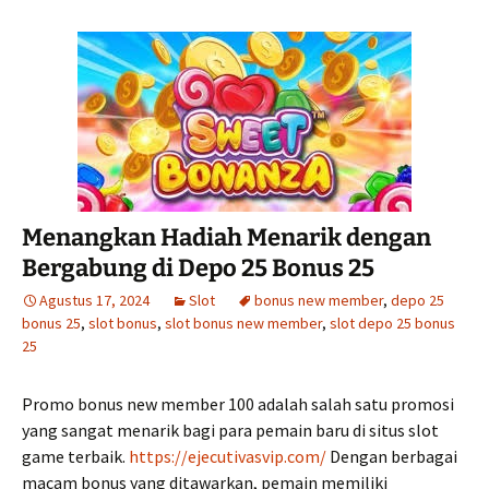
Menangkan Hadiah Menarik dengan
Bergabung di Depo 25 Bonus 25
Agustus 17, 2024
Slot
bonus new member
,
depo 25
bonus 25
,
slot bonus
,
slot bonus new member
,
slot depo 25 bonus
25
Promo bonus new member 100 adalah salah satu promosi
yang sangat menarik bagi para pemain baru di situs slot
game terbaik.
https://ejecutivasvip.com/
Dengan berbagai
macam bonus yang ditawarkan, pemain memiliki