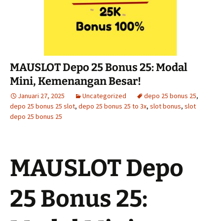
MAUSLOT Depo 25 Bonus 25: Modal
Mini, Kemenangan Besar!
Januari 27, 2025
Uncategorized
depo 25 bonus 25
,
depo 25 bonus 25 slot
,
depo 25 bonus 25 to 3x
,
slot bonus
,
slot
depo 25 bonus 25
MAUSLOT Depo
25 Bonus 25: