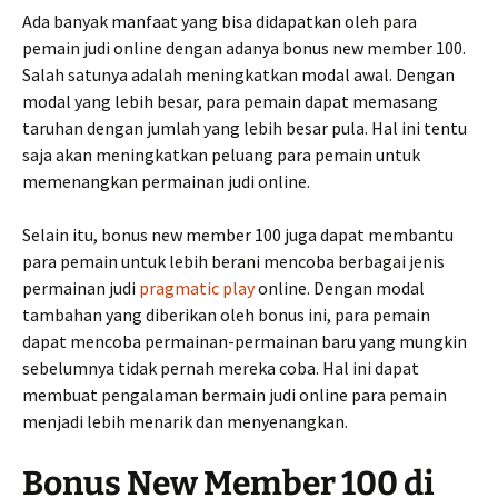
Ada banyak manfaat yang bisa didapatkan oleh para
pemain judi online dengan adanya bonus new member 100.
Salah satunya adalah meningkatkan modal awal. Dengan
modal yang lebih besar, para pemain dapat memasang
taruhan dengan jumlah yang lebih besar pula. Hal ini tentu
saja akan meningkatkan peluang para pemain untuk
memenangkan permainan judi online.
Selain itu, bonus new member 100 juga dapat membantu
para pemain untuk lebih berani mencoba berbagai jenis
permainan judi
pragmatic play
online. Dengan modal
tambahan yang diberikan oleh bonus ini, para pemain
dapat mencoba permainan-permainan baru yang mungkin
sebelumnya tidak pernah mereka coba. Hal ini dapat
membuat pengalaman bermain judi online para pemain
menjadi lebih menarik dan menyenangkan.
Bonus New Member 100 di