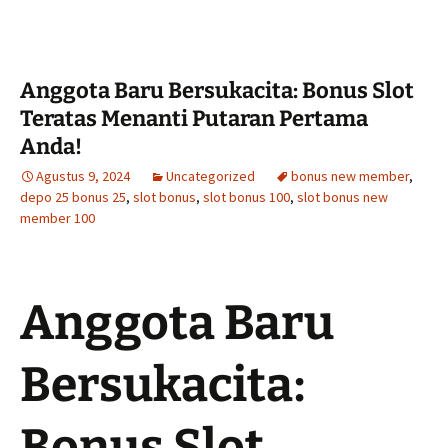
Anggota Baru Bersukacita: Bonus Slot
Teratas Menanti Putaran Pertama
Anda!
Agustus 9, 2024
Uncategorized
bonus new member
,
depo 25 bonus 25
,
slot bonus
,
slot bonus 100
,
slot bonus new
member 100
Anggota Baru
Bersukacita:
Bonus Slot