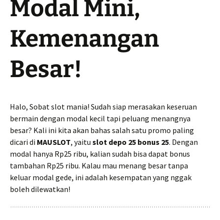
Modal Mini,
Kemenangan
Besar!
Halo, Sobat slot mania! Sudah siap merasakan keseruan
bermain dengan modal kecil tapi peluang menangnya
besar? Kali ini kita akan bahas salah satu promo paling
dicari di
MAUSLOT
, yaitu
slot depo 25 bonus 25
. Dengan
modal hanya Rp25 ribu, kalian sudah bisa dapat bonus
tambahan Rp25 ribu. Kalau mau menang besar tanpa
keluar modal gede, ini adalah kesempatan yang nggak
boleh dilewatkan!