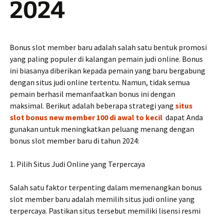
2024
Bonus slot member baru adalah salah satu bentuk promosi
yang paling populer di kalangan pemain judi online. Bonus
ini biasanya diberikan kepada pemain yang baru bergabung
dengan situs judi online tertentu. Namun, tidak semua
pemain berhasil memanfaatkan bonus ini dengan
maksimal. Berikut adalah beberapa strategi yang
situs
slot bonus new member 100 di awal to kecil
dapat Anda
gunakan untuk meningkatkan peluang menang dengan
bonus slot member baru di tahun 2024:
1. Pilih Situs Judi Online yang Terpercaya
Salah satu faktor terpenting dalam memenangkan bonus
slot member baru adalah memilih situs judi online yang
terpercaya. Pastikan situs tersebut memiliki lisensi resmi