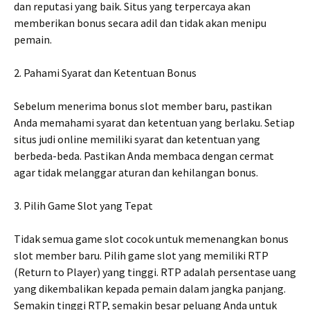
dan reputasi yang baik. Situs yang terpercaya akan
memberikan bonus secara adil dan tidak akan menipu
pemain.
2. Pahami Syarat dan Ketentuan Bonus
Sebelum menerima bonus slot member baru, pastikan
Anda memahami syarat dan ketentuan yang berlaku. Setiap
situs judi online memiliki syarat dan ketentuan yang
berbeda-beda. Pastikan Anda membaca dengan cermat
agar tidak melanggar aturan dan kehilangan bonus.
3. Pilih Game Slot yang Tepat
Tidak semua game slot cocok untuk memenangkan bonus
slot member baru. Pilih game slot yang memiliki RTP
(Return to Player) yang tinggi. RTP adalah persentase uang
yang dikembalikan kepada pemain dalam jangka panjang.
Semakin tinggi RTP, semakin besar peluang Anda untuk