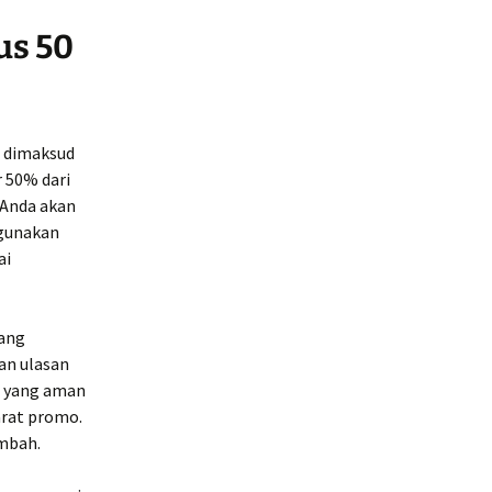
us 50
g dimaksud
 50% dari
 Anda akan
 gunakan
ai
yang
dan ulasan
t yang aman
arat promo.
mbah.