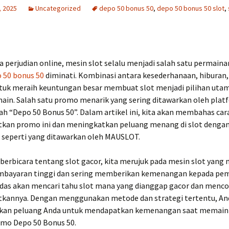
, 2025
Uncategorized
depo 50 bonus 50
,
depo 50 bonus 50 slot
,
 perjudian online, mesin slot selalu menjadi salah satu permaina
 50 bonus 50
diminati. Kombinasi antara kesederhanaan, hiburan,
tuk meraih keuntungan besar membuat slot menjadi pilihan utam
ain. Salah satu promo menarik yang sering ditawarkan oleh platf
ah “Depo 50 Bonus 50”. Dalam artikel ini, kita akan membahas car
an promo ini dan meningkatkan peluang menang di slot dengan
, seperti yang ditawarkan oleh MAUSLOT.
 berbicara tentang slot gacor, kita merujuk pada mesin slot yang 
mbayaran tinggi dan sering memberikan kemenangan kepada pem
das akan mencari tahu slot mana yang dianggap gacor dan menc
annya. Dengan menggunakan metode dan strategi tertentu, An
kan peluang Anda untuk mendapatkan kemenangan saat memain
mo Depo 50 Bonus 50.