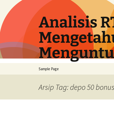
Langsung
ke
isi
Analisis R
Mengetahu
Menguntu
Sample Page
Arsip Tag: depo 50 bonus