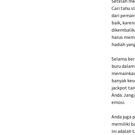
Setelah me
Cari tahu 
dari pemain
baik, kare
dikembalik
harus memp
hadiah yang
Selama ber
buru dalam
memainkan 
banyak kes
jackpot ta
Anda. Jang
emosi.
Anda juga p
memiliki ba
ini adalah 