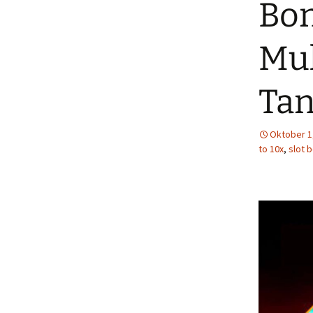
Bo
Mul
Tan
Oktober 1
to 10x
,
slot 