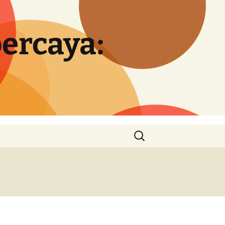
percaya:
Cari
untuk: