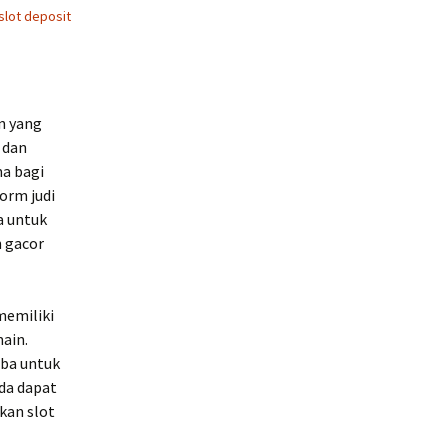
slot deposit
n yang
 dan
a bagi
orm judi
a untuk
 gacor
memiliki
ain.
oba untuk
da dapat
kan slot