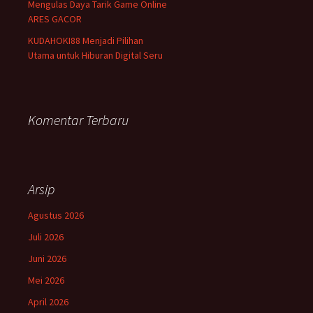
Mengulas Daya Tarik Game Online
ARES GACOR
KUDAHOKI88 Menjadi Pilihan
Utama untuk Hiburan Digital Seru
Komentar Terbaru
Arsip
Agustus 2026
Juli 2026
Juni 2026
Mei 2026
April 2026