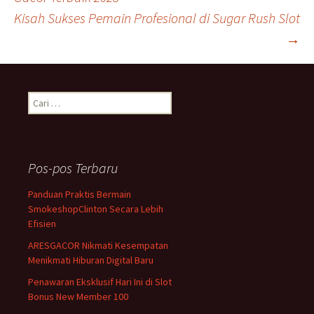
Kisah Sukses Pemain Profesional di Sugar Rush Slot
Tulisan
→
C
a
r
i
u
Pos-pos Terbaru
n
t
Panduan Praktis Bermain
u
SmokeshopClinton Secara Lebih
k
Efisien
:
ARESGACOR Nikmati Kesempatan
Menikmati Hiburan Digital Baru
Penawaran Eksklusif Hari Ini di Slot
Bonus New Member 100