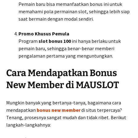
Pemain baru bisa memanfaatkan bonus ini untuk
memahami pola permainan slot, sehingga lebih siap
saat bermain dengan modal sendiri.
Promo Khusus Pemula
Program
slot bonus 100
ini hanya berlaku untuk
pemain baru, sehingga benar-benar memberi
pengalaman pertama yang menguntungkan.
Cara Mendapatkan Bonus
New Member di MAUSLOT
Mungkin banyak yang bertanya-tanya, bagaimana cara
mendapatkan
bonus new member
di situs terpercaya?
Tenang, prosesnya sangat mudah dan tidak ribet. Berikut
langkah-langkahnya: