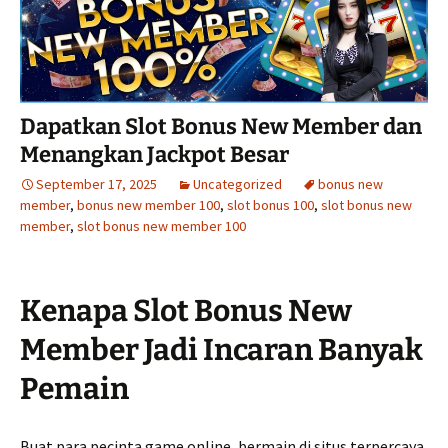
Dapatkan Slot Bonus New Member dan
Menangkan Jackpot Besar
September 17, 2025
Uncategorized
bonus new
member
,
bonus new member 100
,
slot bonus 100
,
slot bonus new
member
,
slot bonus new member 100
Kenapa Slot Bonus New
Member Jadi Incaran Banyak
Pemain
Buat para pecinta game online, bermain di situs terpercaya