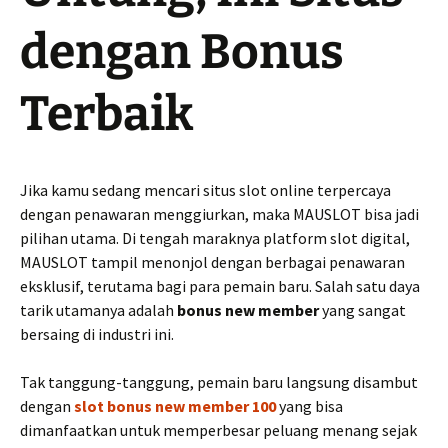
dengan Bonus
Terbaik
Jika kamu sedang mencari situs slot online terpercaya
dengan penawaran menggiurkan, maka MAUSLOT bisa jadi
pilihan utama. Di tengah maraknya platform slot digital,
MAUSLOT tampil menonjol dengan berbagai penawaran
eksklusif, terutama bagi para pemain baru. Salah satu daya
tarik utamanya adalah
bonus new member
yang sangat
bersaing di industri ini.
Tak tanggung-tanggung, pemain baru langsung disambut
dengan
slot bonus new member 100
yang bisa
dimanfaatkan untuk memperbesar peluang menang sejak