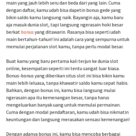
main yang jauh lebih seru dan beda dari yang lain. Cuma
dengan daftar, kamu udah bisa dapetin bonus gede yang
bikin saldo kamu langsung naik. Bayangin aja, kamu baru
aja masuk dunia slot, tapi langsung ngerasain hoki besar
berkat
bonus
yang ditawarin. Rasanya bisa seperti udah
main bertahun-tahun! Ini adalah cara yang sempurna untuk
memulai perjalanan slot kamu, tanpa perlu modal besar.
Buat kamu yang baru pertama kali terjun ke dunia slot
online, kesempatan seperti ini tentu sangat luar biasa.
Bonus-bonus yang diberikan situs slot ini bisa bikin kamu
main lebih leluasa, tanpa khawatir saldo kamu cepat habis.
Bahkan, dengan bonus ini, kamu bisa langsung mulai
ngerasain apa itu kemenangan besar, tanpa harus
mengeluarkan banyak uang untuk memulai permainan.
Cuma dengan modal pendaftaran, kamu udah bisa nikmatin
keuntungan dan langsung merasakan sensasi kemenangan!
Dengan adanya bonus ini, kamu bisa mencoba berbagai