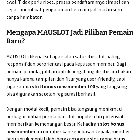
awal. Tidak perlu ribet, proses pendaftarannya simpel dan
cepat, membuat pengalaman bermain jadi makin seru
tanpa hambatan.
Mengapa MAUSLOT Jadi Pilihan Pemain
Baru?
MAUSLOT dikenal sebagai salah satu situs slot paling
responsif dan berorientasi pada kepuasan member. Bagi
pemain pemula, pilihan untuk bergabung di situs ini bukan
hanya karena tampilan dan fitur yang user-friendly, tapi
juga karena
slot bonus new member 100
yang langsung
bisa digunakan setelah registrasi berhasil.
Dengan modal kecil, pemain bisa langsung menikmati
berbagai pilihan permainan slot populer dan potensial
memberikan kemenangan besar. Kehadiran
slot bonus
new member
ini memberikan kebebasan kepada member
baru untuk menjelajahi beragam game slot tanpa harus