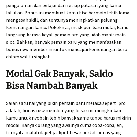
pengalaman dan belajar dari setiap putaran yang kamu
lakukan. Bonus ini membuat kamu bisa bermain lebih lama,
mengasah skill, dan tentunya meningkatkan peluang
kemenangan kamu. Pokoknya, meskipun baru mulai, kamu
langsung berasa kayak pemain pro yang udah mahir main
slot. Bahkan, banyak pemain baru yang memanfaatkan
bonus new member ini untuk mencapai kemenangan besar
dalam waktu singkat.
Modal Gak Banyak, Saldo
Bisa Nambah Banyak
Salah satu hal yang bikin pemain baru merasa seperti pro
adalah, bonus new member yang besar memungkinkan
kamu untuk nyobain lebih banyak game tanpa harus mikirin
modal. Banyak orang yang awalnya cuma coba-coba, eh,
ternyata malah dapet jackpot besar berkat bonus yang