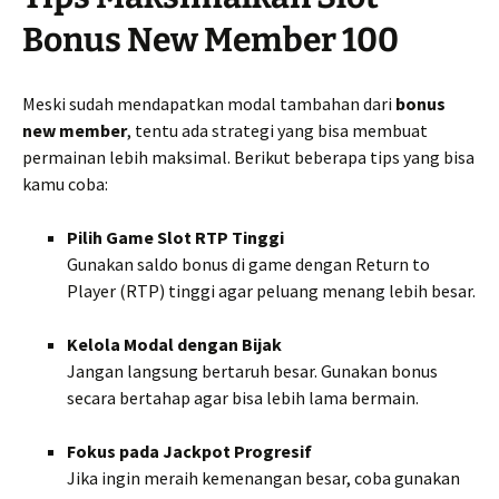
Bonus New Member 100
Meski sudah mendapatkan modal tambahan dari
bonus
new member
, tentu ada strategi yang bisa membuat
permainan lebih maksimal. Berikut beberapa tips yang bisa
kamu coba:
Pilih Game Slot RTP Tinggi
Gunakan saldo bonus di game dengan Return to
Player (RTP) tinggi agar peluang menang lebih besar.
Kelola Modal dengan Bijak
Jangan langsung bertaruh besar. Gunakan bonus
secara bertahap agar bisa lebih lama bermain.
Fokus pada Jackpot Progresif
Jika ingin meraih kemenangan besar, coba gunakan