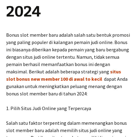
2024
Bonus slot member baru adalah salah satu bentuk promosi
yang paling populer di kalangan pemain judi online. Bonus
ini biasanya diberikan kepada pemain yang baru bergabung
dengan situs judi online tertentu. Namun, tidak semua
pemain berhasil memanfaatkan bonus ini dengan
maksimal. Berikut adalah beberapa strategi yang
situs
slot bonus new member 100 di awal to kecil
dapat Anda
gunakan untuk meningkatkan peluang menang dengan
bonus slot member baru di tahun 2024:
1. Pilih Situs Judi Online yang Terpercaya
Salah satu faktor terpenting dalam memenangkan bonus
slot member baru adalah memilih situs judi online yang