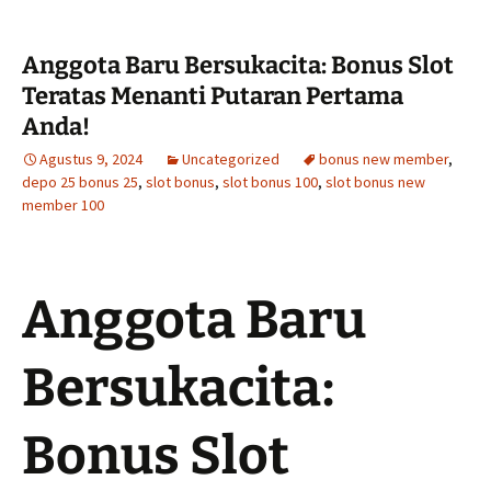
Anggota Baru Bersukacita: Bonus Slot
Teratas Menanti Putaran Pertama
Anda!
Agustus 9, 2024
Uncategorized
bonus new member
,
depo 25 bonus 25
,
slot bonus
,
slot bonus 100
,
slot bonus new
member 100
Anggota Baru
Bersukacita:
Bonus Slot