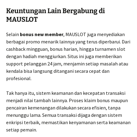
Keuntungan Lain Bergabung di
MAUSLOT
Selain
bonus new member
, MAUSLOT juga menyediakan
berbagai promo menarik lainnya yang terus diperbarui. Dari
cashback mingguan, bonus harian, hingga turnamen slot
dengan hadiah menggiurkan. Situs ini juga memberikan
support pelanggan 24 jam, menjamin setiap masalah atau
kendala bisa langsung ditangani secara cepat dan
profesional.
Tak hanya itu, sistem keamanan dan kecepatan transaksi
menjadi nilai tambah lainnya. Proses klaim bonus maupun
pencairan kemenangan dilakukan secara efisien, tanpa
menunggu lama. Semua transaksi dijaga dengan sistem
enkripsi terbaik, memastikan kenyamanan serta keamanan
setiap pemain.