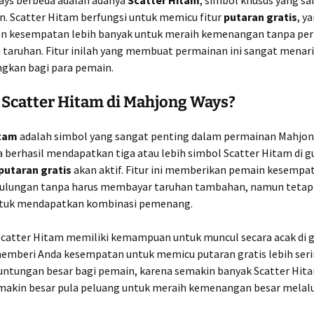
ys berbeda adalah adanya
Scatter Hitam
, simbol khusus yang sa
n. Scatter Hitam berfungsi untuk memicu fitur
putaran gratis
, y
 kesempatan lebih banyak untuk meraih kemenangan tanpa per
aruhan. Fitur inilah yang membuat permainan ini sangat menari
kan bagi para pemain.
 Scatter Hitam di Mahjong Ways?
itam
adalah simbol yang sangat penting dalam permainan Mahjon
a berhasil mendapatkan tiga atau lebih simbol Scatter Hitam di g
putaran gratis
akan aktif. Fitur ini memberikan pemain kesempa
lungan tanpa harus membayar taruhan tambahan, namun tetap
ntuk mendapatkan kombinasi pemenang.
, Scatter Hitam memiliki kemampuan untuk muncul secara acak di 
emberi Anda kesempatan untuk memicu putaran gratis lebih serin
untungan besar bagi pemain, karena semakin banyak Scatter Hit
makin besar pula peluang untuk meraih kemenangan besar melalu