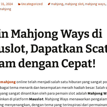
31, 2024
Uncategorized
mahjong
,
mahjong slot
,
mahjong ways
,
 mahjong
n Mahjong Ways di
slot, Dapatkan Sca
am dengan Cepat!
n
mahjong
online telah menjadi salah satu hiburan yang sangat po
bagai tema menarik dan kesempatan meraih hadiah besar. Salah 
yang sangat dinantikan oleh para pemain slot adalah
Mahjong W
inkan di platform
Mauslot
. Mahjong Ways menawarkan pengala
ng menyenangkan, dengan tema yang terinspirasi dari permaina