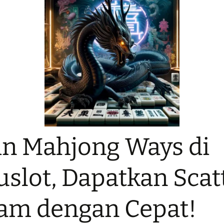
n Mahjong Ways di
slot, Dapatkan Scat
am dengan Cepat!