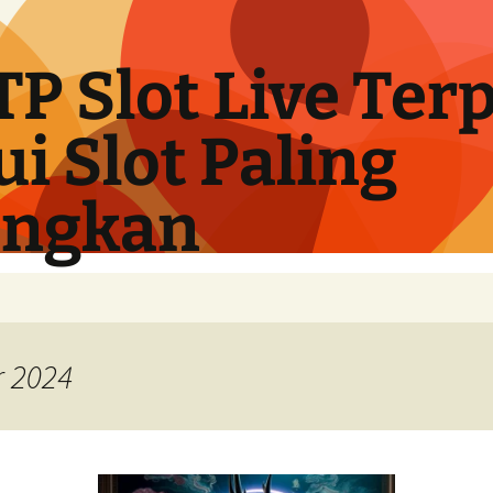
TP Slot Live Ter
i Slot Paling
ngkan
r 2024