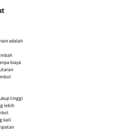
at
main adalah
nambah
anpa biaya
utaran
imbol
ukup tinggi
g lebih
mbol
g kali
empatan