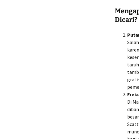
Mengap
Dicari?
Puta
Salah
karen
kese
taruh
tamba
grati
peme
Frek
Di Ma
diban
besar
Scatt
muncu