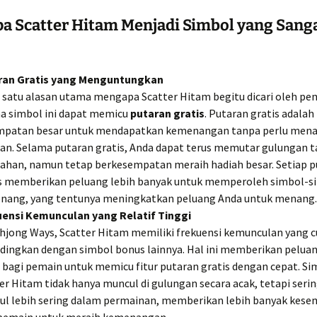
a Scatter Hitam Menjadi Simbol yang Sang
ran Gratis yang Menguntungkan
 satu alasan utama mengapa Scatter Hitam begitu dicari oleh pe
a simbol ini dapat memicu
putaran gratis
. Putaran gratis adalah
mpatan besar untuk mendapatkan kemenangan tanpa perlu me
an. Selama putaran gratis, Anda dapat terus memutar gulungan t
han, namun tetap berkesempatan meraih hadiah besar. Setiap p
s memberikan peluang lebih banyak untuk memperoleh simbol-s
nang, yang tentunya meningkatkan peluang Anda untuk menang.
uensi Kemunculan yang Relatif Tinggi
hjong Ways, Scatter Hitam memiliki frekuensi kemunculan yang c
dingkan dengan simbol bonus lainnya. Hal ini memberikan peluan
 bagi pemain untuk memicu fitur putaran gratis dengan cepat. Si
er Hitam tidak hanya muncul di gulungan secara acak, tetapi serin
l lebih sering dalam permainan, memberikan lebih banyak kes