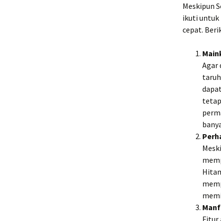
Meskipun S
ikuti untu
cepat. Beri
Main
Agar 
taruh
dapat
tetap
perma
banya
Perh
Meski
mempe
Hitam
mempe
memic
Manf
Fitur