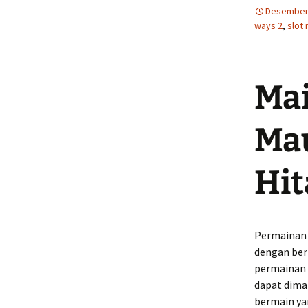
Desember 
ways 2
,
slot
Mai
Mau
Hit
Permaina
dengan ber
permainan 
dapat dima
bermain ya