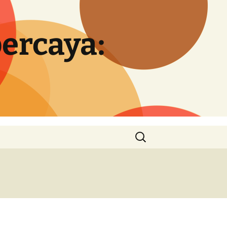
percaya:
Cari
untuk: