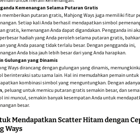
 pemain untuk meraih kemenangan.
ganda Kemenangan Selama Putaran Gratis
n memberikan putaran gratis, Mahjong Ways juga memiliki fitur 
angan. Setiap kali Anda berhasil mendapatkan simbol pemenan
an gratis, kemenangan Anda dapat digandakan. Pengganda ini ak
rbesar hadiah yang Anda peroleh selama putaran gratis, bahkan
an yang Anda pasang tidak terlalu besar. Dengan pengganda ini,
angan Anda bisa jauh lebih besar dari yang Anda harapkan.
in Gulungan yang Dinamis
ong Ways dirancang dengan gulungan yang dinamis, memungkink
l berinteraksi satu sama lain. Hal ini memudahkan pemain untuk
apatkan kombinasi simbol yang menguntungkan. Dengan adany
m
, peluang untuk memicu putaran gratis semakin besar, dan sema
l ini muncul, semakin banyak kesempatan Anda untuk mendapat
nangan besar.
tuk Mendapatkan Scatter Hitam dengan Cep
g Ways