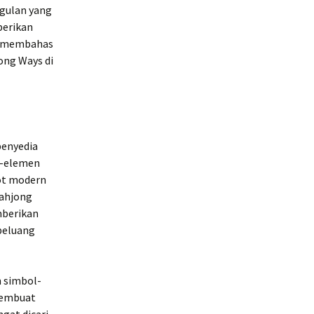
ggulan yang
berikan
an membahas
ong Ways di
penyedia
n-elemen
lot modern
Mahjong
mberikan
peluang
n simbol-
membuat