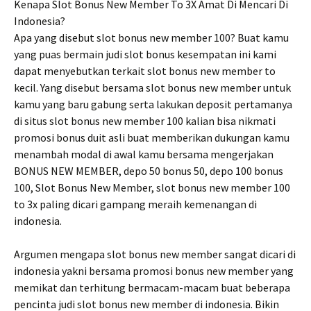
Kenapa Slot Bonus New Member To 3X Amat Di Mencari Di
Indonesia?
Apa yang disebut slot bonus new member 100? Buat kamu
yang puas bermain judi slot bonus kesempatan ini kami
dapat menyebutkan terkait slot bonus new member to
kecil. Yang disebut bersama slot bonus new member untuk
kamu yang baru gabung serta lakukan deposit pertamanya
di situs slot bonus new member 100 kalian bisa nikmati
promosi bonus duit asli buat memberikan dukungan kamu
menambah modal di awal kamu bersama mengerjakan
BONUS NEW MEMBER, depo 50 bonus 50, depo 100 bonus
100, Slot Bonus New Member, slot bonus new member 100
to 3x paling dicari gampang meraih kemenangan di
indonesia.
Argumen mengapa slot bonus new member sangat dicari di
indonesia yakni bersama promosi bonus new member yang
memikat dan terhitung bermacam-macam buat beberapa
pencinta judi slot bonus new member di indonesia. Bikin