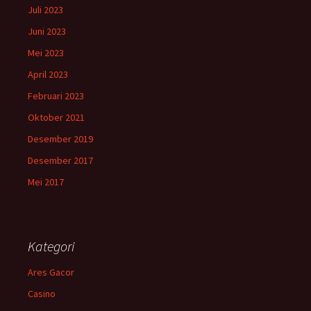
Juli 2023
Juni 2023
Mei 2023
April 2023
Februari 2023
Oktober 2021
Desember 2019
Desember 2017
Mei 2017
Kategori
Ares Gacor
Casino