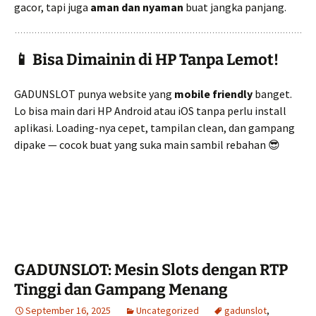
gacor, tapi juga
aman dan nyaman
buat jangka panjang.
📱 Bisa Dimainin di HP Tanpa Lemot!
GADUNSLOT punya website yang
mobile friendly
banget.
Lo bisa main dari HP Android atau iOS tanpa perlu install
aplikasi. Loading-nya cepet, tampilan clean, dan gampang
dipake — cocok buat yang suka main sambil rebahan 😎
GADUNSLOT: Mesin Slots dengan RTP
Tinggi dan Gampang Menang
September 16, 2025
Uncategorized
gadunslot
,