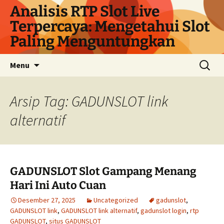
Langsung
Analisis RTP Slot Live
ke
Terpercaya: Mengetahui Slot
isi
Paling Menguntungkan
Cari
Menu
untuk:
Arsip Tag: GADUNSLOT link
alternatif
GADUNSLOT Slot Gampang Menang
Hari Ini Auto Cuan
Desember 27, 2025
Uncategorized
gadunslot
,
GADUNSLOT link
,
GADUNSLOT link alternatif
,
gadunslot login
,
rtp
GADUNSLOT
,
situs GADUNSLOT