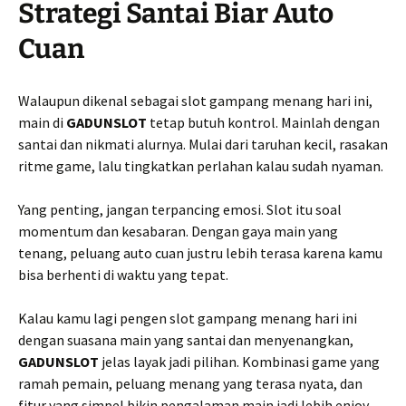
Strategi Santai Biar Auto
Cuan
Walaupun dikenal sebagai slot gampang menang hari ini,
main di
GADUNSLOT
tetap butuh kontrol. Mainlah dengan
santai dan nikmati alurnya. Mulai dari taruhan kecil, rasakan
ritme game, lalu tingkatkan perlahan kalau sudah nyaman.
Yang penting, jangan terpancing emosi. Slot itu soal
momentum dan kesabaran. Dengan gaya main yang
tenang, peluang auto cuan justru lebih terasa karena kamu
bisa berhenti di waktu yang tepat.
Kalau kamu lagi pengen slot gampang menang hari ini
dengan suasana main yang santai dan menyenangkan,
GADUNSLOT
jelas layak jadi pilihan. Kombinasi game yang
ramah pemain, peluang menang yang terasa nyata, dan
fitur yang simpel bikin pengalaman main jadi lebih enjoy.