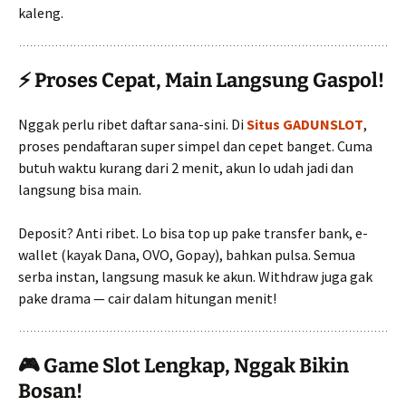
kaleng.
⚡ Proses Cepat, Main Langsung Gaspol!
Nggak perlu ribet daftar sana-sini. Di
Situs GADUNSLOT
,
proses pendaftaran super simpel dan cepet banget. Cuma
butuh waktu kurang dari 2 menit, akun lo udah jadi dan
langsung bisa main.
Deposit? Anti ribet. Lo bisa top up pake transfer bank, e-
wallet (kayak Dana, OVO, Gopay), bahkan pulsa. Semua
serba instan, langsung masuk ke akun. Withdraw juga gak
pake drama — cair dalam hitungan menit!
🎮 Game Slot Lengkap, Nggak Bikin
Bosan!