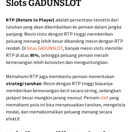
Slots GADUNSLOT
RTP (Return to Player)
adalah persentase teoretis dari
taruhan yang akan dikembalikan ke pemain dalam jangka
panjang. Mesin slots dengan RTP tinggi memberikan
peluang menang lebih besar dibanding mesin dengan RTP
rendah. Di
Situs GADUNSLOT
, banyak mesin slots memiliki
RTP di atas
95%
, sehingga peluang pemain meraih
kemenangan lebih konsisten dan menguntungkan.
Memahami RTP juga membantu pemain menentukan
strategi taruhan
. Mesin dengan RTP tinggi biasanya
memberikan kemenangan kecil secara sering, sedangkan
jackpot besar mungkin jarang muncul. Pemain
slot
yang
memahami pola ini bisa menyesuaikan taruhan, mengelola
modal, dan memaksimalkan peluang menang secara
efektif.