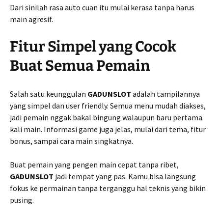
Dari sinilah rasa auto cuan itu mulai kerasa tanpa harus
main agresif.
Fitur Simpel yang Cocok
Buat Semua Pemain
Salah satu keunggulan
GADUNSLOT
adalah tampilannya
yang simpel dan user friendly. Semua menu mudah diakses,
jadi pemain nggak bakal bingung walaupun baru pertama
kali main. Informasi game juga jelas, mulai dari tema, fitur
bonus, sampai cara main singkatnya.
Buat pemain yang pengen main cepat tanpa ribet,
GADUNSLOT
jadi tempat yang pas. Kamu bisa langsung
fokus ke permainan tanpa terganggu hal teknis yang bikin
pusing.