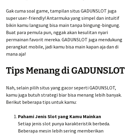
Gak cuma soal game, tampilan situs GADUNSLOT juga
super user-friendly! Antarmuka yang simpel dan intuitif
bikin kamu langsung bisa main tanpa bingung-bingung.
Buat para pemula pun, nggak akan kesulitan nyari
permainan favorit mereka. GADUNSLOT juga mendukung
perangkat mobile, jadi kamu bisa main kapan aja dan di
mana aja!
Tips Menang di GADUNSLOT
Nah, selain pilih situs yang gacor seperti GADUNSLOT,
kamu juga butuh strategi biar bisa menang lebih banyak.
Berikut beberapa tips untuk kamu:
Pahami Jenis Slot yang Kamu Mainkan
Setiap jenis slot punya karakteristik berbeda.
Beberapa mesin lebih sering memberikan