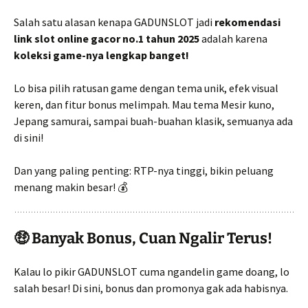
Salah satu alasan kenapa GADUNSLOT jadi
rekomendasi
link slot online gacor no.1 tahun 2025
adalah karena
koleksi game-nya lengkap banget!
Lo bisa pilih ratusan game dengan tema unik, efek visual
keren, dan fitur bonus melimpah. Mau tema Mesir kuno,
Jepang samurai, sampai buah-buahan klasik, semuanya ada
di sini!
Dan yang paling penting: RTP-nya tinggi, bikin peluang
menang makin besar! 💰
🤑 Banyak Bonus, Cuan Ngalir Terus!
Kalau lo pikir GADUNSLOT cuma ngandelin game doang, lo
salah besar! Di sini, bonus dan promonya gak ada habisnya.