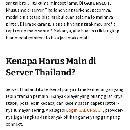
santai bro… itu cuma mindset lama. Di
GADUNSLOT
,
khususnya di server Thailand yang terkenal gacornya,
modal tipis tetep bisa ngebul cuan selama lo mainnya
pinter. Di era sekarang, siapa sih yang nggak mau profit
tapi tetap main santai? Makanya, gua buatin trik lengkap
biar modal minimal lo bisa jadi maksimal!
Kenapa Harus Main di
Server Thailand?
Server Thailand itu terkenal punya ritme kemenangan yang
lebih “ramah pemain”. Banyak player yang bilang grafiknya
stabil, pola lebih kebaca, dan kesempatan dapet scatter-
nya lumayan sering. Apalagi di
Login GADUNSLOT
, provider­-
nya juga lengkap dan banyak pilihan game yang gampang
connect.