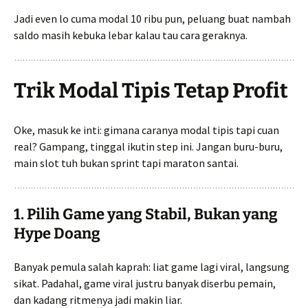
Jadi even lo cuma modal 10 ribu pun, peluang buat nambah
saldo masih kebuka lebar kalau tau cara geraknya.
Trik Modal Tipis Tetap Profit
Oke, masuk ke inti: gimana caranya modal tipis tapi cuan
real? Gampang, tinggal ikutin step ini. Jangan buru-buru,
main slot tuh bukan sprint tapi maraton santai.
1. Pilih Game yang Stabil, Bukan yang
Hype Doang
Banyak pemula salah kaprah: liat game lagi viral, langsung
sikat. Padahal, game viral justru banyak diserbu pemain,
dan kadang ritmenya jadi makin liar.