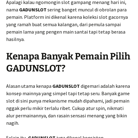
Apalagi kalau ngomongin slot gampang menang hari ini,
nama
GADUNSLOT
sering banget muncul di obrolan para
pemain. Platform ini dikenal karena koleksi slot gacornya
yang ramah buat semua kalangan, dari pemula sampai
pemain lama yang pengen main santai tapi tetap berasa
hasilnya.
Kenapa Banyak Pemain Pilih
GADUNSLOT?
Alasan utama kenapa
GADUNSLOT
digemari adalah karena
konsep mainnya yang simpel tapi tetap seru. Banyak game
slot di sini punya mekanisme mudah dipahami, jadi pemain
nggak perlu mikir terlalu ribet. Cukup atur spin, nikmati
alur permainannya, dan rasain sensasi menang yang bikin
nagih.
Selain itu,
GADUNSLOT
juga dikenal konsisten