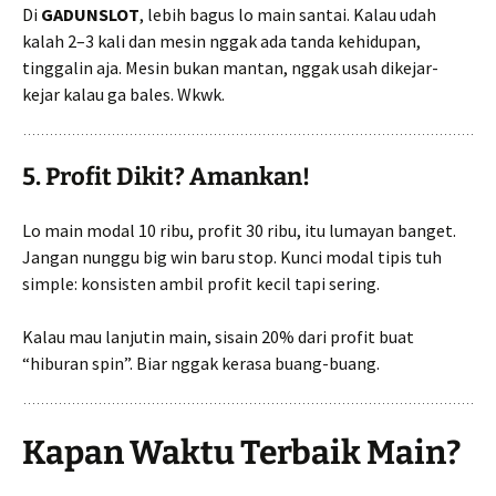
Di
GADUNSLOT
, lebih bagus lo main santai. Kalau udah
kalah 2–3 kali dan mesin nggak ada tanda kehidupan,
tinggalin aja. Mesin bukan mantan, nggak usah dikejar-
kejar kalau ga bales. Wkwk.
5. Profit Dikit? Amankan!
Lo main modal 10 ribu, profit 30 ribu, itu lumayan banget.
Jangan nunggu big win baru stop. Kunci modal tipis tuh
simple: konsisten ambil profit kecil tapi sering.
Kalau mau lanjutin main, sisain 20% dari profit buat
“hiburan spin”. Biar nggak kerasa buang-buang.
Kapan Waktu Terbaik Main?