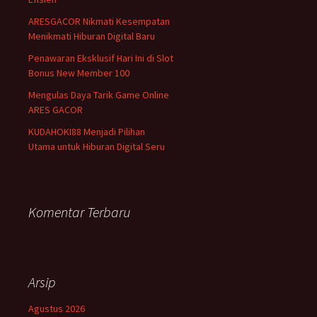
:
ARESGACOR Nikmati Kesempatan
Menikmati Hiburan Digital Baru
Penawaran Eksklusif Hari Ini di Slot
Bonus New Member 100
Mengulas Daya Tarik Game Online
ARES GACOR
KUDAHOKI88 Menjadi Pilihan
Utama untuk Hiburan Digital Seru
Komentar Terbaru
Arsip
Agustus 2026