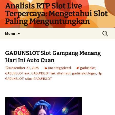
Langsung
Analisis RTP Slot Live
ke
Terpercaya: Mengetahui Slot
isi
Paling Menguntungkan
Cari
Menu
untuk:
GADUNSLOT Slot Gampang Menang
Hari Ini Auto Cuan
Desember 27, 2025
Uncategorized
gadunslot
,
GADUNSLOT link
,
GADUNSLOT link alternatif
,
gadunslot login
,
rtp
GADUNSLOT
,
situs GADUNSLOT