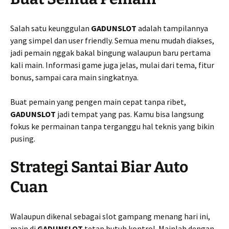
Salah satu keunggulan
GADUNSLOT
adalah tampilannya
yang simpel dan user friendly. Semua menu mudah diakses,
jadi pemain nggak bakal bingung walaupun baru pertama
kali main. Informasi game juga jelas, mulai dari tema, fitur
bonus, sampai cara main singkatnya.
Buat pemain yang pengen main cepat tanpa ribet,
GADUNSLOT
jadi tempat yang pas. Kamu bisa langsung
fokus ke permainan tanpa terganggu hal teknis yang bikin
pusing.
Strategi Santai Biar Auto
Cuan
Walaupun dikenal sebagai slot gampang menang hari ini,
main di
GADUNSLOT
tetap butuh kontrol. Mainlah dengan