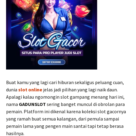
Buat kamu yang lagi cari hiburan sekaligus peluang cuan,
dunia
slot online
jelas jadi pilihan yang lagi naik daun.
Apalagi kalau ngomongin slot gampang menang hari ini,
nama
GADUNSLOT
sering banget muncul di obrolan para
pemain. Platform ini dikenal karena koleksi slot gacornya
yang ramah buat semua kalangan, dari pemula sampai
pemain lama yang pengen main santai tapi tetap berasa
hasilnya.