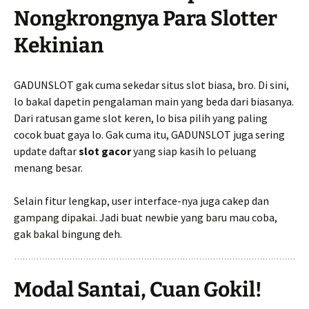
Nongkrongnya Para Slotter
Kekinian
GADUNSLOT gak cuma sekedar situs slot biasa, bro. Di sini,
lo bakal dapetin pengalaman main yang beda dari biasanya.
Dari ratusan game slot keren, lo bisa pilih yang paling
cocok buat gaya lo. Gak cuma itu, GADUNSLOT juga sering
update daftar
slot gacor
yang siap kasih lo peluang
menang besar.
Selain fitur lengkap, user interface-nya juga cakep dan
gampang dipakai. Jadi buat newbie yang baru mau coba,
gak bakal bingung deh.
Modal Santai, Cuan Gokil!