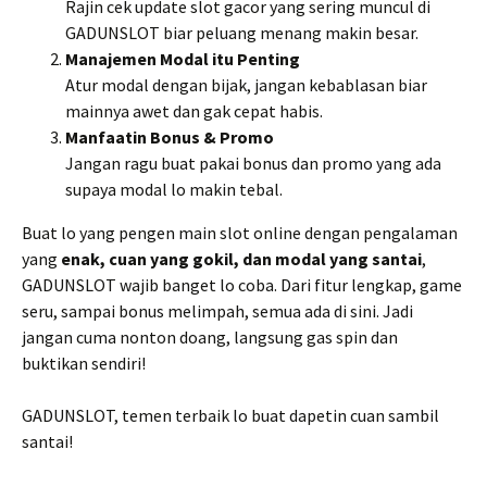
Rajin cek update slot gacor yang sering muncul di
GADUNSLOT biar peluang menang makin besar.
Manajemen Modal itu Penting
Atur modal dengan bijak, jangan kebablasan biar
mainnya awet dan gak cepat habis.
Manfaatin Bonus & Promo
Jangan ragu buat pakai bonus dan promo yang ada
supaya modal lo makin tebal.
Buat lo yang pengen main slot online dengan pengalaman
yang
enak, cuan yang gokil, dan modal yang santai
,
GADUNSLOT wajib banget lo coba. Dari fitur lengkap, game
seru, sampai bonus melimpah, semua ada di sini. Jadi
jangan cuma nonton doang, langsung gas spin dan
buktikan sendiri!
GADUNSLOT, temen terbaik lo buat dapetin cuan sambil
santai!