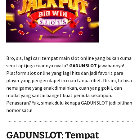
Bro, sis, lagi cari tempat main slot online yang bukan cuma
seru tapi juga cuannya nyata?
GADUNSLOT
jawabannya!
Platform slot online yang lagi hits dan jadi favorit para
player yang pengen dapetin cuan tanpa ribet. Di sini, lo bisa
nemu game yang enak dimainkan, cuan yang gokil, dan
modal yang santai banget buat pemula sekalipun.
Penasaran? Yuk, simak dulu kenapa GADUNSLOT jadi pilihan
nomor satu!
GADUNSLOT: Tempat