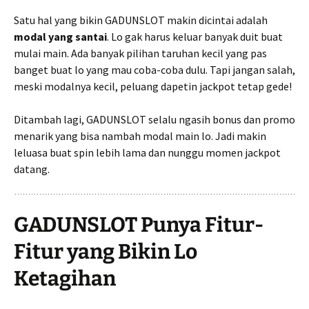
Satu hal yang bikin GADUNSLOT makin dicintai adalah
modal yang santai
. Lo gak harus keluar banyak duit buat
mulai main. Ada banyak pilihan taruhan kecil yang pas
banget buat lo yang mau coba-coba dulu. Tapi jangan salah,
meski modalnya kecil, peluang dapetin jackpot tetap gede!
Ditambah lagi, GADUNSLOT selalu ngasih bonus dan promo
menarik yang bisa nambah modal main lo. Jadi makin
leluasa buat spin lebih lama dan nunggu momen jackpot
datang.
GADUNSLOT Punya Fitur-
Fitur yang Bikin Lo
Ketagihan