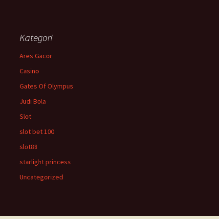
Kategori
Ares Gacor
Casino
Gates Of Olympus
Judi Bola
Slot
slot bet 100
slot88
starlight princess
Uncategorized