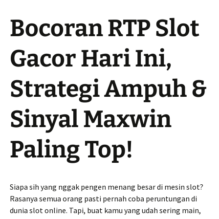
Bocoran RTP Slot
Gacor Hari Ini,
Strategi Ampuh &
Sinyal Maxwin
Paling Top!
Siapa sih yang nggak pengen menang besar di mesin slot?
Rasanya semua orang pasti pernah coba peruntungan di
dunia slot online. Tapi, buat kamu yang udah sering main,