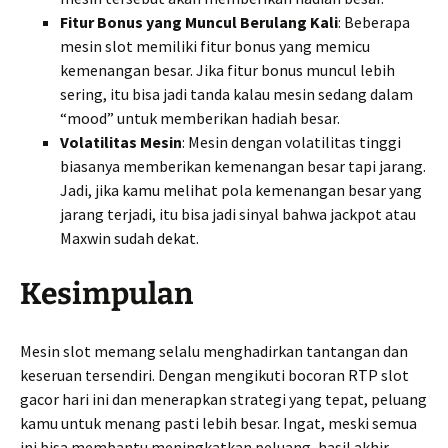
Fitur Bonus yang Muncul Berulang Kali
: Beberapa
mesin slot memiliki fitur bonus yang memicu
kemenangan besar. Jika fitur bonus muncul lebih
sering, itu bisa jadi tanda kalau mesin sedang dalam
“mood” untuk memberikan hadiah besar.
Volatilitas Mesin
: Mesin dengan volatilitas tinggi
biasanya memberikan kemenangan besar tapi jarang.
Jadi, jika kamu melihat pola kemenangan besar yang
jarang terjadi, itu bisa jadi sinyal bahwa jackpot atau
Maxwin sudah dekat.
Kesimpulan
Mesin slot memang selalu menghadirkan tantangan dan
keseruan tersendiri. Dengan mengikuti bocoran RTP slot
gacor hari ini dan menerapkan strategi yang tepat, peluang
kamu untuk menang pasti lebih besar. Ingat, meski semua
ini bisa membantu meningkatkan peluang, hasil akhir