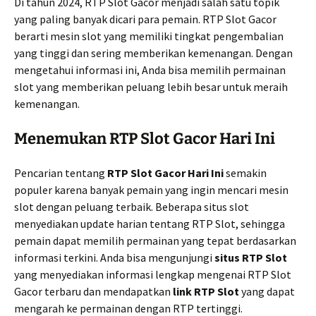
Di tahun 2024, RTP Slot Gacor menjadi salah satu topik
yang paling banyak dicari para pemain. RTP Slot Gacor
berarti mesin slot yang memiliki tingkat pengembalian
yang tinggi dan sering memberikan kemenangan. Dengan
mengetahui informasi ini, Anda bisa memilih permainan
slot yang memberikan peluang lebih besar untuk meraih
kemenangan.
Menemukan RTP Slot Gacor Hari Ini
Pencarian tentang
RTP Slot Gacor Hari Ini
semakin
populer karena banyak pemain yang ingin mencari mesin
slot dengan peluang terbaik. Beberapa situs slot
menyediakan update harian tentang RTP Slot, sehingga
pemain dapat memilih permainan yang tepat berdasarkan
informasi terkini. Anda bisa mengunjungi
situs RTP Slot
yang menyediakan informasi lengkap mengenai RTP Slot
Gacor terbaru dan mendapatkan
link RTP Slot
yang dapat
mengarah ke permainan dengan RTP tertinggi.