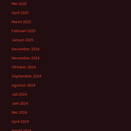
Mei 2025
April 2025
Maret 2025
Februari 2025
Januari 2025
Desember 2024
November 2024
Oktober 2024
September 2024
Agustus 2024
Juli 2024
Juni 2024
Mei 2024
April 2024
Maret 2024