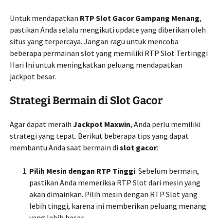
Untuk mendapatkan
RTP Slot Gacor Gampang Menang
,
pastikan Anda selalu mengikuti update yang diberikan oleh
situs yang terpercaya. Jangan ragu untuk mencoba
beberapa permainan slot yang memiliki RTP Slot Tertinggi
Hari Ini untuk meningkatkan peluang mendapatkan
jackpot besar.
Strategi Bermain di Slot Gacor
Agar dapat meraih
Jackpot Maxwin
, Anda perlu memiliki
strategi yang tepat. Berikut beberapa tips yang dapat
membantu Anda saat bermain di
slot gacor
:
Pilih Mesin dengan RTP Tinggi
: Sebelum bermain,
pastikan Anda memeriksa RTP Slot dari mesin yang
akan dimainkan. Pilih mesin dengan RTP Slot yang
lebih tinggi, karena ini memberikan peluang menang
yang lebih besar.