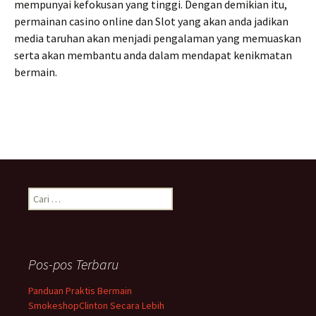
mempunyai kefokusan yang tinggi. Dengan demikian itu,
permainan casino online dan Slot yang akan anda jadikan
media taruhan akan menjadi pengalaman yang memuaskan
serta akan membantu anda dalam mendapat kenikmatan
bermain.
C
a
r
i
u
Pos-pos Terbaru
n
t
Panduan Praktis Bermain
u
SmokeshopClinton Secara Lebih
k