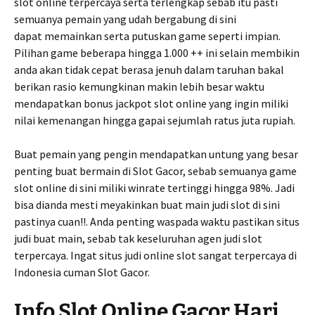
slot online terpercaya serta terlengkap sebab itu pasti
semuanya pemain yang udah bergabung di sini
dapat memainkan serta putuskan game seperti impian.
Pilihan game beberapa hingga 1.000 ++ ini selain membikin
anda akan tidak cepat berasa jenuh dalam taruhan bakal
berikan rasio kemungkinan makin lebih besar waktu
mendapatkan bonus jackpot slot online yang ingin miliki
nilai kemenangan hingga gapai sejumlah ratus juta rupiah.
Buat pemain yang pengin mendapatkan untung yang besar
penting buat bermain di Slot Gacor, sebab semuanya game
slot online di sini miliki winrate tertinggi hingga 98%. Jadi
bisa dianda mesti meyakinkan buat main judi slot di sini
pastinya cuan!!. Anda penting waspada waktu pastikan situs
judi buat main, sebab tak keseluruhan agen judi slot
terpercaya. Ingat situs judi online slot sangat terpercaya di
Indonesia cuman Slot Gacor.
Info Slot Online Gacor Hari