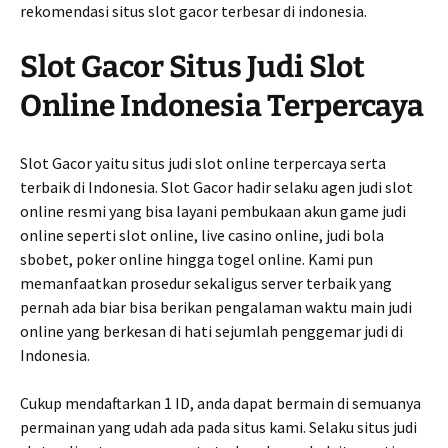
rekomendasi situs slot gacor terbesar di indonesia.
Slot Gacor Situs Judi Slot
Online Indonesia Terpercaya
Slot Gacor yaitu situs judi slot online terpercaya serta
terbaik di Indonesia. Slot Gacor hadir selaku agen judi slot
online resmi yang bisa layani pembukaan akun game judi
online seperti slot online, live casino online, judi bola
sbobet, poker online hingga togel online. Kami pun
memanfaatkan prosedur sekaligus server terbaik yang
pernah ada biar bisa berikan pengalaman waktu main judi
online yang berkesan di hati sejumlah penggemar judi di
Indonesia.
Cukup mendaftarkan 1 ID, anda dapat bermain di semuanya
permainan yang udah ada pada situs kami. Selaku situs judi