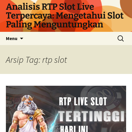
Langsung
Analisis RTP Slot Live
ke
Terpercaya: Mengetahui Slot
isi
Paling Menguntungkan
Cari
Menu
untuk:
Arsip Tag: rtp slot