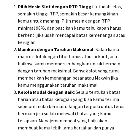
Pilih Mesin Slot dengan RTP Tinggi
: Ini udah jelas,
semakin tinggi RTP, semakin besar kemungkinan
kamu untuk menang. Pilih mesin dengan RTP
minimal 96%, dan pastikan kamu tahu kapan harus
berhenti jika udah mencapai batas kemenangan atau
kerugian.
Mainkan dengan Taruhan Maksimal
: Kalau kamu
main di slot dengan fitur bonus atau jackpot, ada
baiknya kamu mempertimbangkan untuk bermain
dengan taruhan maksimal. Banyak slot yang cuma
memberikan kemenangan besar atau Maxwin jika
kamu menggunakan taruhan maksimal.
Kelola Modal dengan Baik
: Selalu tentukan batas
harian atau batas kerugian yang bisa kamu terima
sebelum mulai bermain. Jangan tergoda untuk terus
bermain jika sudah melewati batas yang kamu
tetapkan. Manajemen modal yang baik akan
membuat kamu lebih lama bertahan dan punya