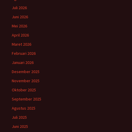
Juli 2026
Juni 2026
Mei 2026
April 2026
Maret 2026
Februari 2026
Januari 2026
Desember 2025
November 2025
Oktober 2025
September 2025
Agustus 2025
Juli 2025
Juni 2025