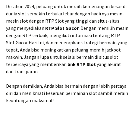
Di tahun 2024, peluang untuk meraih kemenangan besar di
dunia slot semakin terbuka lebar dengan hadirnya mesin-
mesin slot dengan RTP Slot yang tinggi dan situs-situs
yang menyediakan
RTP Slot Gacor
. Dengan memilih mesin
dengan RTP terbaik, mengikuti informasi tentang RTP
Slot Gacor Hari Ini, dan menerapkan strategi bermain yang
tepat, Anda bisa meningkatkan peluang meraih jackpot
maxwin. Jangan lupa untuk selalu bermain di situs slot
terpercaya yang memberikan
link RTP Slot
yang akurat
dan transparan.
Dengan demikian, Anda bisa bermain dengan lebih percaya
diri dan menikmati keseruan permainan slot sambil meraih
keuntungan maksimal!