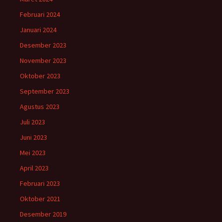
Februari 2024
Januari 2024
Desember 2023
November 2023
Oktober 2023
September 2023
Agustus 2023
Juli 2023
Juni 2023
Mei 2023
April 2023
Februari 2023
Oktober 2021
Desember 2019