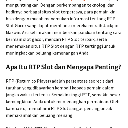
menguntungkan. Dengan perkembangan teknologi dan
hadirnya berbagai situs slot terpercaya, para pemain kini
bisa dengan mudah menemukan informasi tentang RTP
Slot Gacor yang dapat membantu mereka meraih Jackpot
Maxwin. Artikel ini akan memberikan panduan tentang cara
bermain slot gacor, mencari RTP Slot terbaik, serta
menemukan situs RTP Slot dengan RTP tertinggi untuk
meningkatkan peluang kemenangan Anda.
Apa Itu RTP Slot dan Mengapa Penting?
RTP (Return to Player) adalah persentase teoretis dari
taruhan yang dibayarkan kembali kepada pemain dalam
jangka waktu tertentu. Semakin tinggi RTP, semakin besar
kemungkinan Anda untuk memenangkan permainan. Oleh
karena itu, memahami RTP Slot sangat penting untuk
memaksimalkan peluang menang.