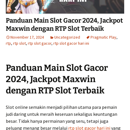
Panduan Main Slot Gacor 2024, Jackpot
Maxwin dengan RTP Slot Terbaik
November 17, 2024
Uncategorized
Pragmatic Play
,
rtp
,
rtp slot
,
rtp slot gacor
,
rtp slot gacor hari ini
Panduan Main Slot Gacor
2024, Jackpot Maxwin
dengan RTP Slot Terbaik
Slot online semakin menjadi pilihan utama para pemain
judi daring untuk meraih keseruan sekaligus keuntungan
besar. Tidak hanya permainan yang seru, tetapi juga
peluang menang besar melalui
rtp slot gacor hari ini
yang