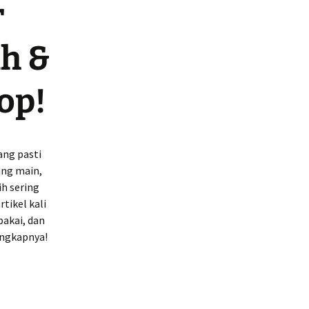
r
uh &
op!
ang pasti
ing main,
ih sering
tikel kali
pakai, dan
engkapnya!