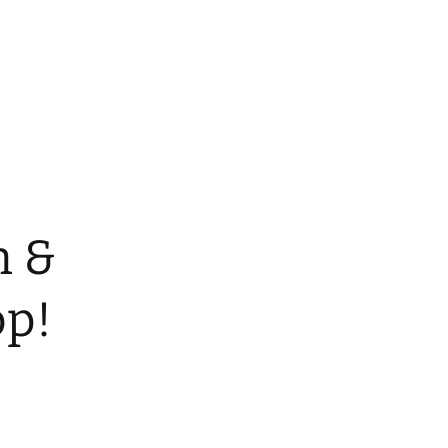
h &
op!