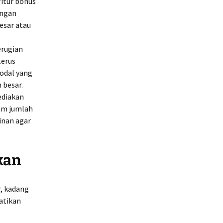
fitur bonus
engan
esar atau
erugian
terus
odal yang
 besar.
ediakan
am jumlah
inan agar
kan
, kadang
hatikan