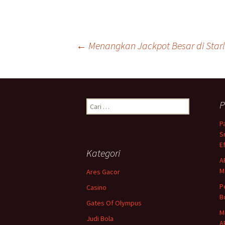
Navigasi
←
Menangkan Jackpot Besar di Star
Tulisan
Cari
P
untuk:
P
S
E
Kategori
A
M
Ares Gacor
P
Casino
B
Gates Of Olympus
M
Judi Bola
A