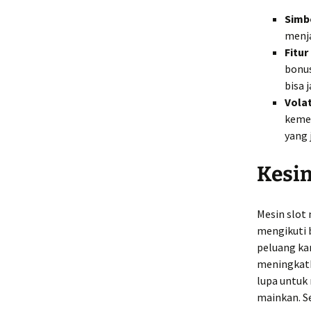
Simb
menja
Fitur
bonus
bisa 
Volat
kemen
yang 
Kesi
Mesin slot
mengikuti b
peluang ka
meningkatka
lupa untuk
mainkan. S