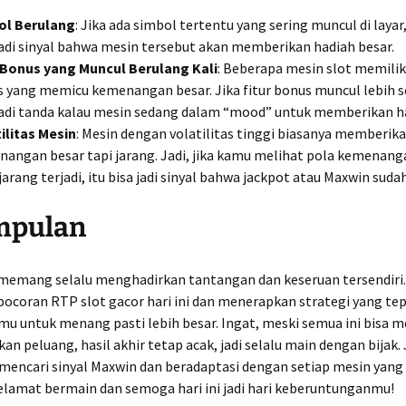
ol Berulang
: Jika ada simbol tertentu yang sering muncul di layar,
di sinyal bahwa mesin tersebut akan memberikan hadiah besar.
 Bonus yang Muncul Berulang Kali
: Beberapa mesin slot memiliki
 yang memicu kemenangan besar. Jika fitur bonus muncul lebih se
jadi tanda kalau mesin sedang dalam “mood” untuk memberikan ha
ilitas Mesin
: Mesin dengan volatilitas tinggi biasanya memberik
angan besar tapi jarang. Jadi, jika kamu melihat pola kemenang
jarang terjadi, itu bisa jadi sinyal bahwa jackpot atau Maxwin suda
mpulan
 memang selalu menghadirkan tantangan dan keseruan tersendiri
ocoran RTP slot gacor hari ini dan menerapkan strategi yang tep
mu untuk menang pasti lebih besar. Ingat, meski semua ini bisa
n peluang, hasil akhir tetap acak, jadi selalu main dengan bijak.
 mencari sinyal Maxwin dan beradaptasi dengan setiap mesin yan
elamat bermain dan semoga hari ini jadi hari keberuntunganmu!