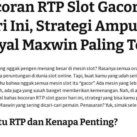
oran RTP Slot Gaco
i Ini, Strategi Amp
yal Maxwin Paling T
yang nggak pengen menang besar di mesin slot? Rasanya semua or
 peruntungan di dunia slot online. Tapi, buat kamu yang udah ser
hu bahwa nggak semua mesin slot itu “gacor”. Ada mesin yang leb
h, ada juga yang susah banget memberikan kemenangan. Nah, di ar
kal bahas bocoran RTP slot gacor hari ini, strategi yang bisa kamu 
 Maxwin yang sering dicari-cari pemain. Penasaran? Yuk, simak sel
tu RTP dan Kenapa Penting?