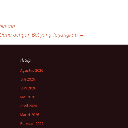
Pemain
 Dana dengan Bet yang Terjangkau
→
Arsip
Agustus 2026
Juli 2026
Juni 2026
Mei 2026
April 2026
Maret 2026
Februari 2026