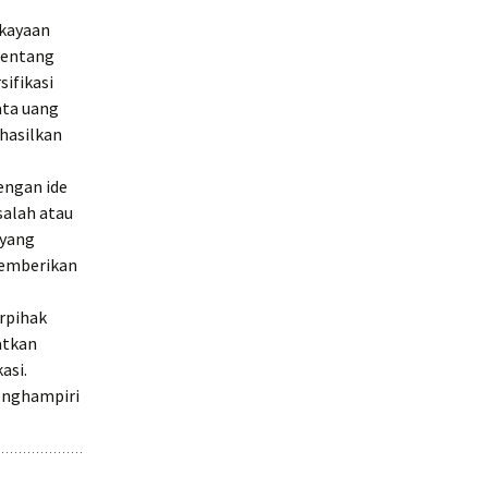
ekayaan
 tentang
sifikasi
ata uang
ghasilkan
engan ide
salah atau
 yang
memberikan
rpihak
atkan
asi.
enghampiri