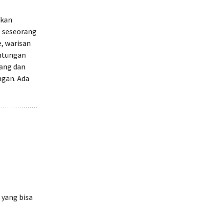
rkan
l seseorang
, warisan
untungan
tang dan
gan. Ada
 yang bisa