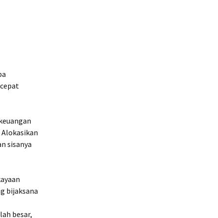
pa
ecepat
 keuangan
 Alokasikan
an sisanya
kayaan
g bijaksana
ah besar,