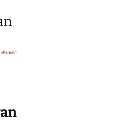
an
alternatif
,
wan