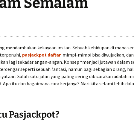
lam Semalam
ng mendambakan kekayaan instan. Sebuah kehidupan di mana s
terpenuhi,
pasjackpot daftar
mimpi-mimpi bisa diwujudkan, dan
bukan lagi sekadar angan-angan. Konsep “menjadi jutawan dalam
 terdengar seperti sebuah fantasi, namun bagi sebagian orang, hal 
yataan. Salah satu jalan yang paling sering dibicarakan adalah me
t
. Apa itu dan bagaimana cara kerjanya? Mari kita selami lebih dal
tu Pasjackpot?