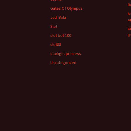
B
Gates Of Olympus
M
Judi Bola
A
Slot
K
U
slot bet 100
slot88
starlight princess
Uncategorized