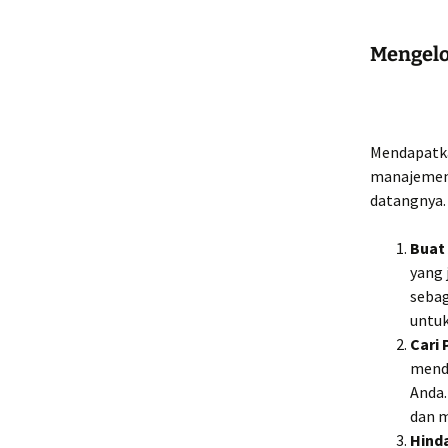
Mengelo
Mendapatka
manajemen 
datangnya. 
Buat
yang 
sebag
untuk
Cari
mend
Anda.
dan m
Hind