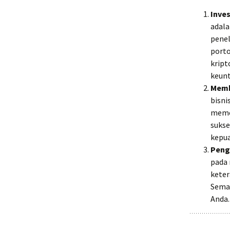
Inves
adala
penel
porto
kript
keunt
Memb
bisni
memen
sukse
kepua
Peng
pada 
keter
Semak
Anda.