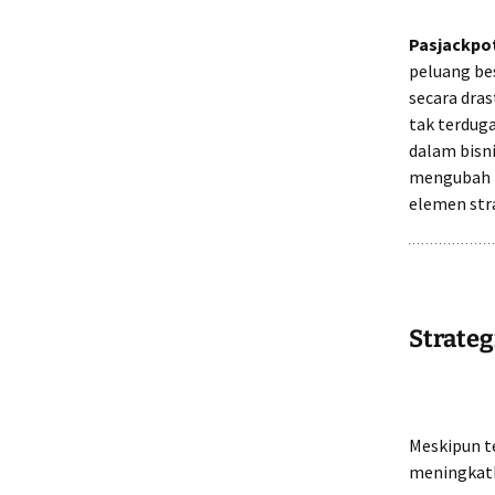
Pasjackpo
peluang bes
secara dras
tak terdug
dalam bisn
mengubah h
elemen stra
Strateg
Meskipun t
meningkatk