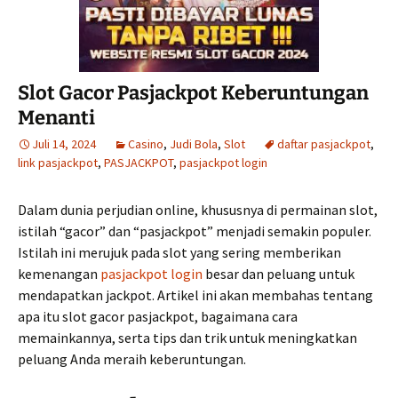
Slot Gacor Pasjackpot Keberuntungan
Menanti
Juli 14, 2024
Casino
,
Judi Bola
,
Slot
daftar pasjackpot
,
link pasjackpot
,
PASJACKPOT
,
pasjackpot login
Dalam dunia perjudian online, khususnya di permainan slot,
istilah “gacor” dan “pasjackpot” menjadi semakin populer.
Istilah ini merujuk pada slot yang sering memberikan
kemenangan
pasjackpot login
besar dan peluang untuk
mendapatkan jackpot. Artikel ini akan membahas tentang
apa itu slot gacor pasjackpot, bagaimana cara
memainkannya, serta tips dan trik untuk meningkatkan
peluang Anda meraih keberuntungan.