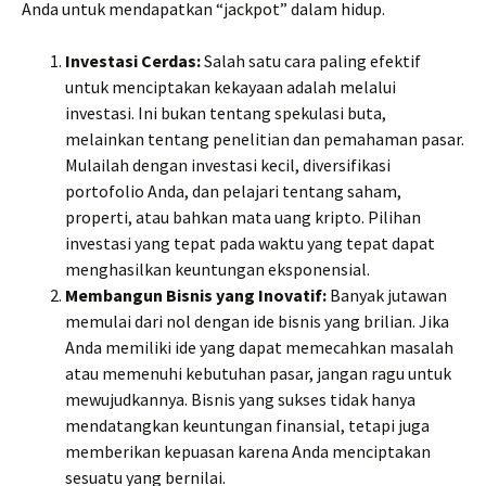
Anda untuk mendapatkan “jackpot” dalam hidup.
Investasi Cerdas:
Salah satu cara paling efektif
untuk menciptakan kekayaan adalah melalui
investasi. Ini bukan tentang spekulasi buta,
melainkan tentang penelitian dan pemahaman pasar.
Mulailah dengan investasi kecil, diversifikasi
portofolio Anda, dan pelajari tentang saham,
properti, atau bahkan mata uang kripto. Pilihan
investasi yang tepat pada waktu yang tepat dapat
menghasilkan keuntungan eksponensial.
Membangun Bisnis yang Inovatif:
Banyak jutawan
memulai dari nol dengan ide bisnis yang brilian. Jika
Anda memiliki ide yang dapat memecahkan masalah
atau memenuhi kebutuhan pasar, jangan ragu untuk
mewujudkannya. Bisnis yang sukses tidak hanya
mendatangkan keuntungan finansial, tetapi juga
memberikan kepuasan karena Anda menciptakan
sesuatu yang bernilai.