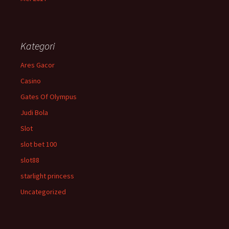
Kategori
Ares Gacor
Casino
Gates Of Olympus
Judi Bola
Slot
slot bet 100
slot88
starlight princess
Uncategorized