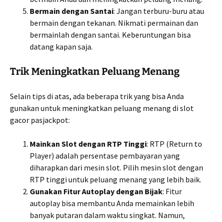
Bermain dengan Santai
: Jangan terburu-buru atau
bermain dengan tekanan. Nikmati permainan dan
bermainlah dengan santai. Keberuntungan bisa
datang kapan saja.
Trik Meningkatkan Peluang Menang
Selain tips di atas, ada beberapa trik yang bisa Anda
gunakan untuk meningkatkan peluang menang di slot
gacor pasjackpot:
Mainkan Slot dengan RTP Tinggi
: RTP (Return to
Player) adalah persentase pembayaran yang
diharapkan dari mesin slot. Pilih mesin slot dengan
RTP tinggi untuk peluang menang yang lebih baik.
Gunakan Fitur Autoplay dengan Bijak
: Fitur
autoplay bisa membantu Anda memainkan lebih
banyak putaran dalam waktu singkat. Namun,