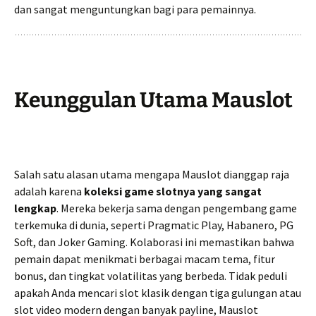
dan sangat menguntungkan bagi para pemainnya.
Keunggulan Utama Mauslot
Salah satu alasan utama mengapa Mauslot dianggap raja
adalah karena
koleksi game slotnya yang sangat
lengkap
. Mereka bekerja sama dengan pengembang game
terkemuka di dunia, seperti Pragmatic Play, Habanero, PG
Soft, dan Joker Gaming. Kolaborasi ini memastikan bahwa
pemain dapat menikmati berbagai macam tema, fitur
bonus, dan tingkat volatilitas yang berbeda. Tidak peduli
apakah Anda mencari slot klasik dengan tiga gulungan atau
slot video modern dengan banyak payline, Mauslot