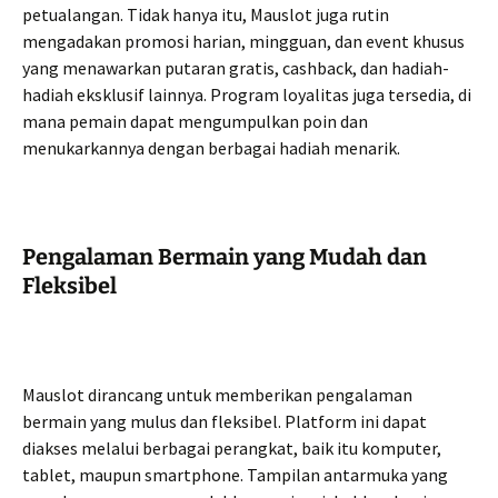
petualangan. Tidak hanya itu, Mauslot juga rutin
mengadakan promosi harian, mingguan, dan event khusus
yang menawarkan putaran gratis, cashback, dan hadiah-
hadiah eksklusif lainnya. Program loyalitas juga tersedia, di
mana pemain dapat mengumpulkan poin dan
menukarkannya dengan berbagai hadiah menarik.
Pengalaman Bermain yang Mudah dan
Fleksibel
Mauslot dirancang untuk memberikan pengalaman
bermain yang mulus dan fleksibel. Platform ini dapat
diakses melalui berbagai perangkat, baik itu komputer,
tablet, maupun smartphone. Tampilan antarmuka yang