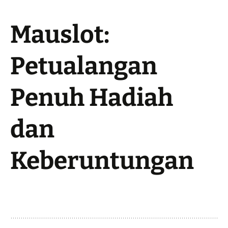
Mauslot:
Petualangan
Penuh Hadiah
dan
Keberuntungan