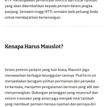
RTP menunjukkan persentase teoritis dari total taruhan
yang akan dikembalikan kepada pemain dalam jangka
panjang. Semakin tinggi RTP, semakin baik peluang Anda
untuk mendapatkan kemenangan.
Kenapa Harus Mauslot?
Selain potensi jackpot yang luar biasa, Mauslot juga
menawarkan berbagai keunggulan lainnya. Platform ini
menyediakan beragam pilihan permainan dari penyedia
terkemuka, menjamin pengalaman bermain yang adil dan
menyenangkan. Dukungan pelanggan yang responsif dan
sistem transaksi yang aman juga menjadi nilai tambah
yang membuat pemain merasa nyaman dan percaya diri.