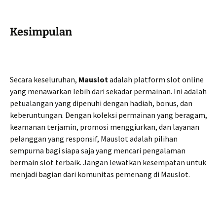
Kesimpulan
Secara keseluruhan,
Mauslot
adalah platform slot online
yang menawarkan lebih dari sekadar permainan. Ini adalah
petualangan yang dipenuhi dengan hadiah, bonus, dan
keberuntungan. Dengan koleksi permainan yang beragam,
keamanan terjamin, promosi menggiurkan, dan layanan
pelanggan yang responsif, Mauslot adalah pilihan
sempurna bagi siapa saja yang mencari pengalaman
bermain slot terbaik. Jangan lewatkan kesempatan untuk
menjadi bagian dari komunitas pemenang di Mauslot.