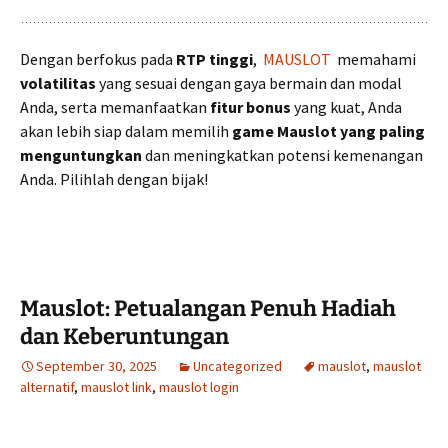
Dengan berfokus pada
RTP tinggi
,
MAUSLOT
memahami
volatilitas
yang sesuai dengan gaya bermain dan modal
Anda, serta memanfaatkan
fitur bonus
yang kuat, Anda
akan lebih siap dalam memilih
game Mauslot yang paling
menguntungkan
dan meningkatkan potensi kemenangan
Anda. Pilihlah dengan bijak!
Mauslot: Petualangan Penuh Hadiah
dan Keberuntungan
September 30, 2025
Uncategorized
mauslot
,
mauslot
alternatif
,
mauslot link
,
mauslot login