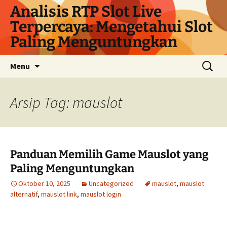
Langsung
Analisis RTP Slot Live
ke
Terpercaya: Mengetahui Slot
isi
Paling Menguntungkan
Cari
Menu
untuk:
Arsip Tag: mauslot
Panduan Memilih Game Mauslot yang
Paling Menguntungkan
Oktober 10, 2025
Uncategorized
mauslot
,
mauslot
alternatif
,
mauslot link
,
mauslot login