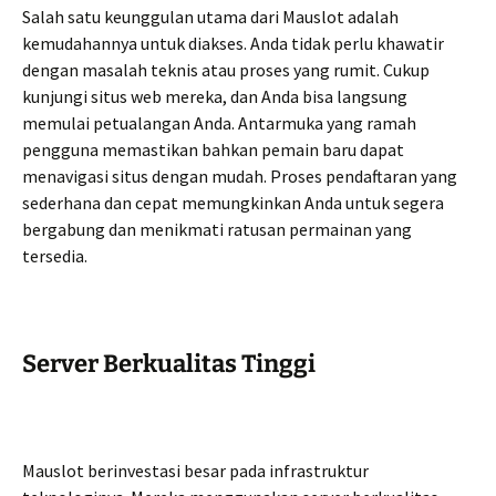
Salah satu keunggulan utama dari Mauslot adalah
kemudahannya untuk diakses. Anda tidak perlu khawatir
dengan masalah teknis atau proses yang rumit. Cukup
kunjungi situs web mereka, dan Anda bisa langsung
memulai petualangan Anda. Antarmuka yang ramah
pengguna memastikan bahkan pemain baru dapat
menavigasi situs dengan mudah. Proses pendaftaran yang
sederhana dan cepat memungkinkan Anda untuk segera
bergabung dan menikmati ratusan permainan yang
tersedia.
Server Berkualitas Tinggi
Mauslot berinvestasi besar pada infrastruktur