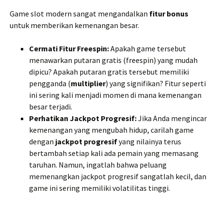
Game slot modern sangat mengandalkan
fitur bonus
untuk memberikan kemenangan besar.
Cermati Fitur Freespin:
Apakah game tersebut
menawarkan putaran gratis (freespin) yang mudah
dipicu? Apakah putaran gratis tersebut memiliki
pengganda (
multiplier
) yang signifikan? Fitur seperti
ini sering kali menjadi momen di mana kemenangan
besar terjadi.
Perhatikan Jackpot Progresif:
Jika Anda mengincar
kemenangan yang mengubah hidup, carilah game
dengan
jackpot progresif
yang nilainya terus
bertambah setiap kali ada pemain yang memasang
taruhan. Namun, ingatlah bahwa peluang
memenangkan jackpot progresif sangatlah kecil, dan
game ini sering memiliki volatilitas tinggi.