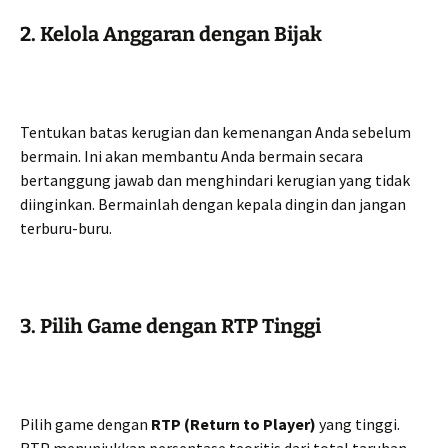
2. Kelola Anggaran dengan Bijak
Tentukan batas kerugian dan kemenangan Anda sebelum
bermain. Ini akan membantu Anda bermain secara
bertanggung jawab dan menghindari kerugian yang tidak
diinginkan. Bermainlah dengan kepala dingin dan jangan
terburu-buru.
3. Pilih Game dengan RTP Tinggi
Pilih game dengan
RTP (Return to Player)
yang tinggi.