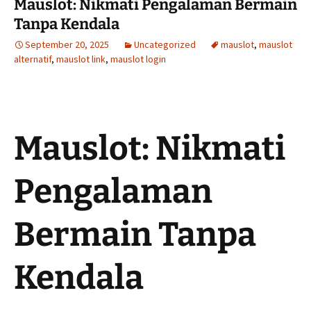
Mauslot: Nikmati Pengalaman Bermain
Tanpa Kendala
September 20, 2025
Uncategorized
mauslot
,
mauslot
alternatif
,
mauslot link
,
mauslot login
Mauslot: Nikmati
Pengalaman
Bermain Tanpa
Kendala