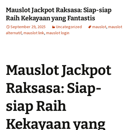
Mauslot Jackpot Raksasa: Siap-siap
Raih Kekayaan yang Fantastis
September 29, 2025
Uncategorized
mauslot
,
mauslot
alternatif
,
mauslot link
,
mauslot login
Mauslot Jackpot
Raksasa: Siap-
siap Raih
Kekayaan yang