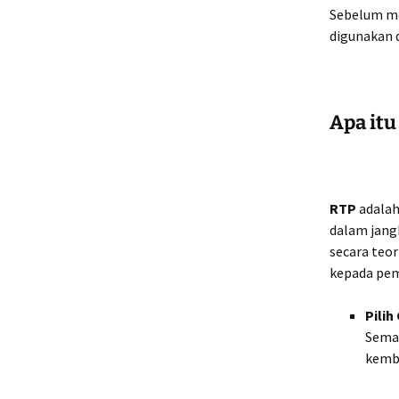
Sebelum me
digunakan 
Apa itu
RTP
adalah
dalam jang
secara teor
kepada pem
Pili
Semak
kemba