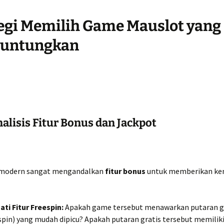
egi Memilih Game Mauslot yang
untungkan
lisis Fitur Bonus dan Jackpot
 modern sangat mengandalkan
fitur bonus
untuk memberikan k
ti Fitur Freespin:
Apakah game tersebut menawarkan putaran g
spin) yang mudah dipicu? Apakah putaran gratis tersebut memilik