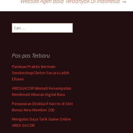
Website Agen Bola Terbanyak Di Indonesia
→
Tulisan
C
a
r
i
u
Pos-pos Terbaru
n
t
Panduan Praktis Bermain
u
SmokeshopClinton Secara Lebih
k
Efisien
:
ARESGACOR Nikmati Kesempatan
Menikmati Hiburan Digital Baru
Penawaran Eksklusif Hari Ini di Slot
Bonus New Member 100
Mengulas Daya Tarik Game Online
ARES GACOR