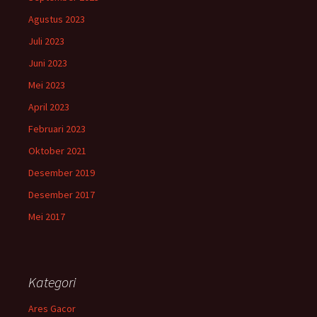
Agustus 2023
Juli 2023
Juni 2023
Mei 2023
April 2023
Februari 2023
Oktober 2021
Desember 2019
Desember 2017
Mei 2017
Kategori
Ares Gacor