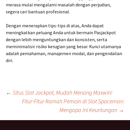
merasa mulai mengalami masalah dengan perjudian,
segera cari bantuan profesional.
Dengan menerapkan tips-tips di atas, Anda dapat
meningkatkan peluang Anda untuk bermain Pasjackpot
dengan lebih menguntungkan dan konsisten, serta
meminimalisir risiko kerugian yang besar. Kunci utamanya
adalah pemahaman, manajemen modal, dan pengendalian
diri.
Navigasi
←
Situs Slot Jackpot, Mudah Menang Maxwin!
Fitur-Fitur Ramah Pemain di Slot Spaceman:
Mengapa Ini Keuntungan
→
Tulisan