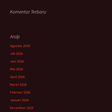
Komentar Terbaru
Arsip
Agustus 2026
Juli 2026
Juni 2026
Mei 2026
April 2026
Maret 2026
Februari 2026
Januari 2026
Desember 2025