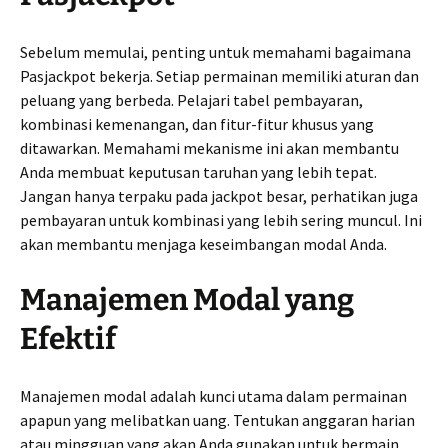
Sebelum memulai, penting untuk memahami bagaimana
Pasjackpot bekerja. Setiap permainan memiliki aturan dan
peluang yang berbeda. Pelajari tabel pembayaran,
kombinasi kemenangan, dan fitur-fitur khusus yang
ditawarkan. Memahami mekanisme ini akan membantu
Anda membuat keputusan taruhan yang lebih tepat.
Jangan hanya terpaku pada jackpot besar, perhatikan juga
pembayaran untuk kombinasi yang lebih sering muncul. Ini
akan membantu menjaga keseimbangan modal Anda.
Manajemen Modal yang
Efektif
Manajemen modal adalah kunci utama dalam permainan
apapun yang melibatkan uang. Tentukan anggaran harian
atau mingguan yang akan Anda gunakan untuk bermain