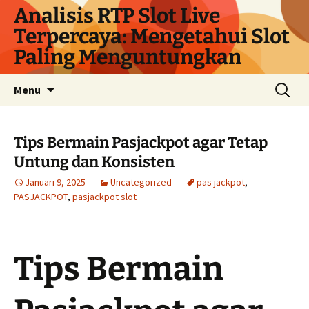
Langsung
Analisis RTP Slot Live
ke
Terpercaya: Mengetahui Slot
isi
Paling Menguntungkan
Cari
Menu
untuk:
Tips Bermain Pasjackpot agar Tetap
Untung dan Konsisten
Januari 9, 2025
Uncategorized
pas jackpot
,
PASJACKPOT
,
pasjackpot slot
Tips Bermain