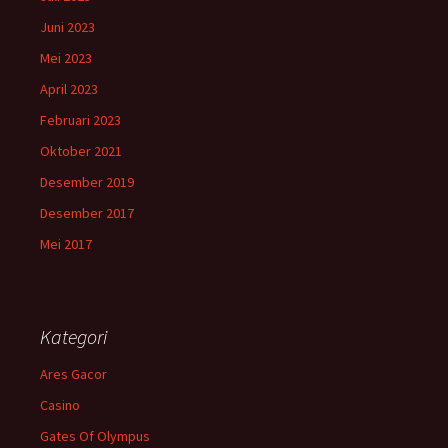
Juni 2023
Mei 2023
April 2023
Februari 2023
Oktober 2021
Desember 2019
Desember 2017
Mei 2017
Kategori
Ares Gacor
Casino
Gates Of Olympus