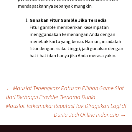
mendapatkannya sebanyak mungkin.
Gunakan Fitur Gamble Jika Tersedia
Fitur gamble memberikan kesempatan
menggandakan kemenangan Anda dengan
menebak kartu yang benar. Namun, ini adalah
fitur dengan risiko tinggi, jadi gunakan dengan
hati-hati dan hanya jika Anda merasa yakin.
Navigasi
←
Mauslot Terlengkap: Ratusan Pilihan Game Slot
dari Berbagai Provider Ternama Dunia
Mauslot Terkemuka: Reputasi Tak Diragukan Lagi di
Tulisan
Dunia Judi Online Indonesia
→