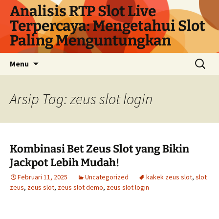
Langsung
Analisis RTP Slot Live
ke
Terpercaya: Mengetahui Slot
isi
Paling Menguntungkan
Cari
Menu
untuk:
Arsip Tag: zeus slot login
Kombinasi Bet Zeus Slot yang Bikin
Jackpot Lebih Mudah!
Februari 11, 2025
Uncategorized
kakek zeus slot
,
slot
zeus
,
zeus slot
,
zeus slot demo
,
zeus slot login