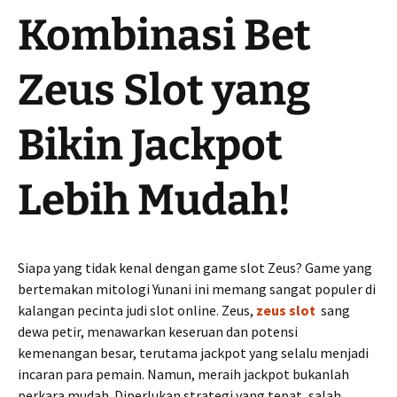
Kombinasi Bet
Zeus Slot yang
Bikin Jackpot
Lebih Mudah!
Siapa yang tidak kenal dengan game slot Zeus? Game yang
bertemakan mitologi Yunani ini memang sangat populer di
kalangan pecinta judi slot online. Zeus,
zeus slot
sang
dewa petir, menawarkan keseruan dan potensi
kemenangan besar, terutama jackpot yang selalu menjadi
incaran para pemain. Namun, meraih jackpot bukanlah
perkara mudah. Diperlukan strategi yang tepat, salah