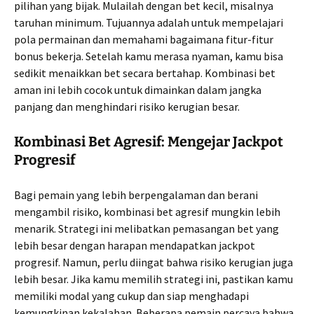
pilihan yang bijak. Mulailah dengan bet kecil, misalnya
taruhan minimum. Tujuannya adalah untuk mempelajari
pola permainan dan memahami bagaimana fitur-fitur
bonus bekerja. Setelah kamu merasa nyaman, kamu bisa
sedikit menaikkan bet secara bertahap. Kombinasi bet
aman ini lebih cocok untuk dimainkan dalam jangka
panjang dan menghindari risiko kerugian besar.
Kombinasi Bet Agresif: Mengejar Jackpot
Progresif
Bagi pemain yang lebih berpengalaman dan berani
mengambil risiko, kombinasi bet agresif mungkin lebih
menarik. Strategi ini melibatkan pemasangan bet yang
lebih besar dengan harapan mendapatkan jackpot
progresif. Namun, perlu diingat bahwa risiko kerugian juga
lebih besar. Jika kamu memilih strategi ini, pastikan kamu
memiliki modal yang cukup dan siap menghadapi
kemungkinan kekalahan. Beberapa pemain percaya bahwa