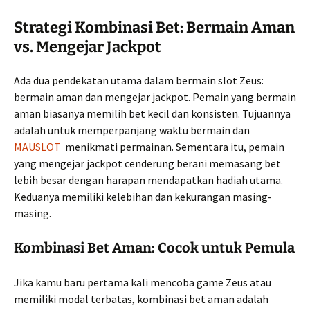
Strategi Kombinasi Bet: Bermain Aman
vs. Mengejar Jackpot
Ada dua pendekatan utama dalam bermain slot Zeus:
bermain aman dan mengejar jackpot. Pemain yang bermain
aman biasanya memilih bet kecil dan konsisten. Tujuannya
adalah untuk memperpanjang waktu bermain dan
MAUSLOT
menikmati permainan. Sementara itu, pemain
yang mengejar jackpot cenderung berani memasang bet
lebih besar dengan harapan mendapatkan hadiah utama.
Keduanya memiliki kelebihan dan kekurangan masing-
masing.
Kombinasi Bet Aman: Cocok untuk Pemula
Jika kamu baru pertama kali mencoba game Zeus atau
memiliki modal terbatas, kombinasi bet aman adalah