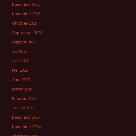
Desember 2025
November 2025
Oktober 2025
September 2025
Agustus 2025
Juli 2025
Juni 2025
Mei 2025
April 2025
Maret 2025
Februari 2025
Januari 2025
Desember 2024
November 2024