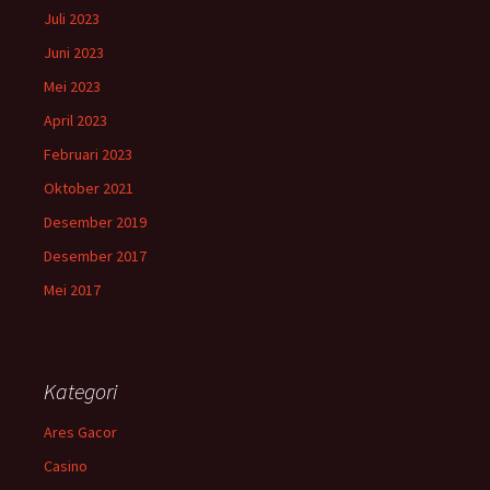
Juli 2023
Juni 2023
Mei 2023
April 2023
Februari 2023
Oktober 2021
Desember 2019
Desember 2017
Mei 2017
Kategori
Ares Gacor
Casino