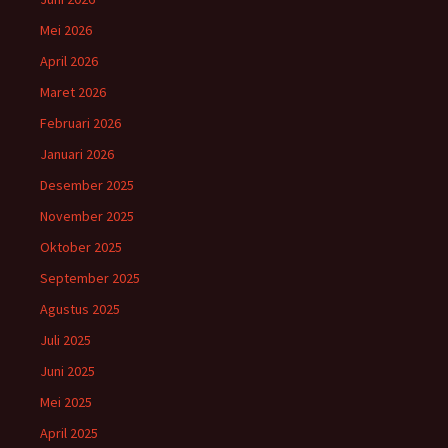
Mei 2026
April 2026
Maret 2026
Februari 2026
Januari 2026
Desember 2025
November 2025
Oktober 2025
September 2025
Agustus 2025
Juli 2025
Juni 2025
Mei 2025
April 2025