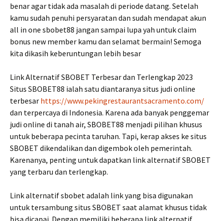
benar agar tidak ada masalah di periode datang. Setelah
kamu sudah penuhi persyaratan dan sudah mendapat akun
all in one sbobet88 jangan sampai lupa yah untuk claim
bonus new member kamu dan selamat bermain! Semoga
kita dikasih keberuntungan lebih besar
Link Alternatif SBOBET Terbesar dan Terlengkap 2023
Situs SBOBET88 ialah satu diantaranya situs judi online
terbesar
https://www.pekingrestaurantsacramento.com/
dan terpercaya di Indonesia. Karena ada banyak penggemar
judi online di tanah air, SBOBET88 menjadi pilihan khusus
untuk beberapa pecinta taruhan. Tapi, kerap akses ke situs
SBOBET dikendalikan dan digembok oleh pemerintah.
Karenanya, penting untuk dapatkan link alternatif SBOBET
yang terbaru dan terlengkap.
Link alternatif sbobet adalah link yang bisa digunakan
untuk tersambung situs SBOBET saat alamat khusus tidak
bisa dicapai. Dengan memiliki beberapa link alternatif,