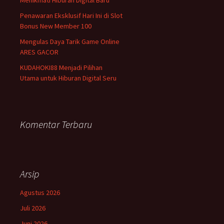
Menikmati Hiburan Digital Baru
Penawaran Eksklusif Hari Ini di Slot
Bonus New Member 100
Mengulas Daya Tarik Game Online
ARES GACOR
KUDAHOKI88 Menjadi Pilihan
Utama untuk Hiburan Digital Seru
Komentar Terbaru
Arsip
Agustus 2026
Juli 2026
Juni 2026