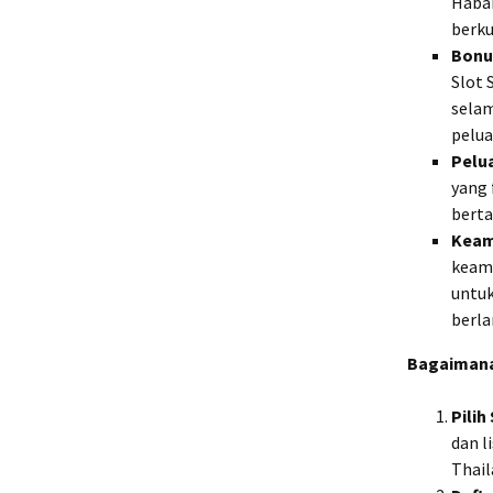
Haban
berku
Bonu
Slot 
selam
pelu
Pelu
yang 
berta
Keam
keama
untuk
berla
Bagaimana
Pilih
dan l
Thail