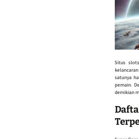
Situs slo
kelancaran 
satunya ha
pemain. D
demikian 
Dafta
Terp