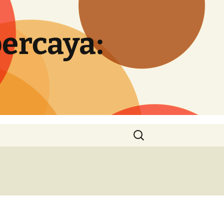
percaya:
Cari
untuk: