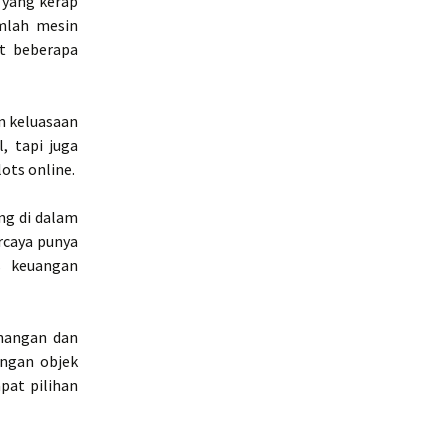
s yang kerap
mlah mesin
t beberapa
n keluasaan
, tapi juga
ots online.
ng di dalam
ercaya punya
is keuangan
nangan dan
ngan objek
pat pilihan