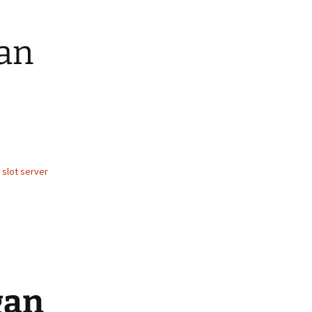
an
,
slot server
gan