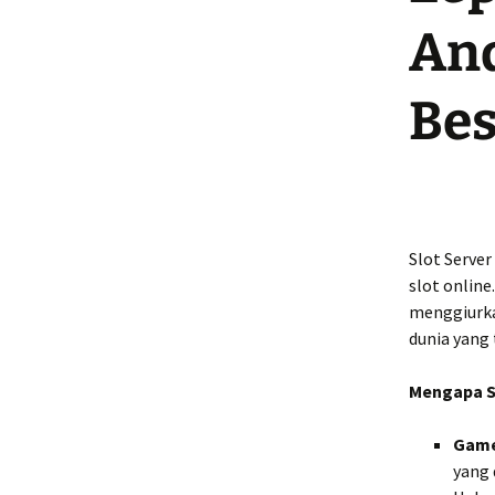
An
Be
Slot Serve
slot onlin
menggiurka
dunia yang 
Mengapa Sl
Game
yang 