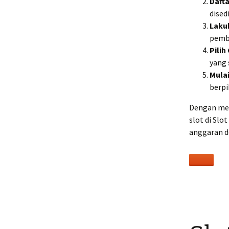
Dafta
dised
Laku
pemba
Pilih
yang 
Mula
berpi
Dengan men
slot di Slo
anggaran d