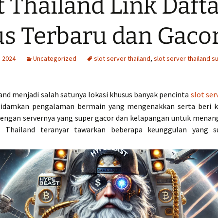
t Thailand Link Dafta
us Terbaru dan Gaco
, 2024
Uncategorized
slot server thailand
,
slot server thailand s
land menjadi salah satunya lokasi khusus banyak pencinta
slot ser
idamkan pengalaman bermain yang mengenakkan serta beri k
dengan servernya yang super gacor dan kelapangan untuk menan
ts Thailand teranyar tawarkan beberapa keunggulan yang s