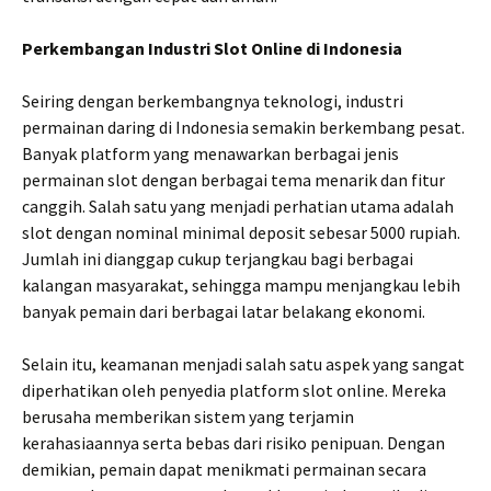
Perkembangan Industri Slot Online di Indonesia
Seiring dengan berkembangnya teknologi, industri
permainan daring di Indonesia semakin berkembang pesat.
Banyak platform yang menawarkan berbagai jenis
permainan slot dengan berbagai tema menarik dan fitur
canggih. Salah satu yang menjadi perhatian utama adalah
slot dengan nominal minimal deposit sebesar 5000 rupiah.
Jumlah ini dianggap cukup terjangkau bagi berbagai
kalangan masyarakat, sehingga mampu menjangkau lebih
banyak pemain dari berbagai latar belakang ekonomi.
Selain itu, keamanan menjadi salah satu aspek yang sangat
diperhatikan oleh penyedia platform slot online. Mereka
berusaha memberikan sistem yang terjamin
kerahasiaannya serta bebas dari risiko penipuan. Dengan
demikian, pemain dapat menikmati permainan secara