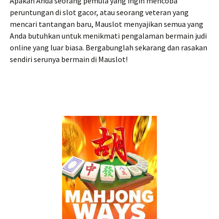
Apakah Anda seorang pemula yang ingin mencoba
peruntungan di slot gacor, atau seorang veteran yang
mencari tantangan baru, Mauslot menyajikan semua yang
Anda butuhkan untuk menikmati pengalaman bermain judi
online yang luar biasa. Bergabunglah sekarang dan rasakan
sendiri serunya bermain di Mauslot!