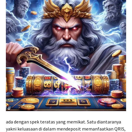
ada dengan spek teratas yang memikat. Satu diantaranya
yakni keluasaan di dalam mendeposit memanfaatkan QRIS,