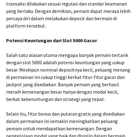
transaksi dilakukan sesuai regulasi dan standar keamanan
yang berlaku. Dengan demikian, pemain dapat merasa lebih
percaya diri dalam melakukan deposit dan bermain di
platform tersebut.
Potensi Keuntungan dari Slot 5000 Gacor
Salah satu alasan utama mengapa banyak pemain tertarik
dengan slot 5000 adalah potensi keuntungan yang cukup
besar. Meskipun nominal depositnya kecil, peluang menang
di permainan ini cukup tinggi berkat fitur-fitur gacor dan
jackpot yang disediakan. Banyak pemain yang berhasil
meraih kemenangan besar hanya dengan modal kecil,
berkat keberuntungan dan strategi yang tepat.
Selain itu, fitur bonus dan putaran gratis yang disediakan
dalam permainan ini semakin meningkatkan peluang
pemain untuk mendapatkan kemenangan. Dengan
pengelolaan modal yang baik dan disiplin dalam bermain,