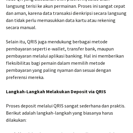
langsung terisi ke akun permainan. Proses ini sangat cepat
dan aman, karena data transaksi dienkripsi secara langsung
dan tidak perlu memasukkan data kartu atau rekening
secara manual.
Selain itu, QRIS juga mendukung berbagai metode
pembayaran seperti e-wallet, transfer bank, maupun
pembayaran melalui aplikasi banking. Hal ini memberikan
fleksibilitas bagi pemain dalam memilih metode
pembayaran yang paling nyaman dan sesuai dengan
preferensi mereka.
Langkah-Langkah Melakukan Deposit via QRIS
Proses deposit melalui QRIS sangat sederhana dan praktis.
Berikut adalah langkah-langkah yang biasanya harus
dilakukan: