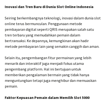
Inovasi dan Tren Baru di Dunia Slot Online Indonesia
Seiring berkembangnya teknologi, inovasi dalam dunia slot
online terus bermunculan. Penggunaan metode
pembayaran digital seperti QRIS merupakan salah satu
tren terbaru yang memudahkan pemain dalam
bertransaksi. Ke depannya, kemungkinan akan hadir
metode pembayaran lain yang semakin canggih dan aman.
Selain itu, pengembangan fitur permainan yang lebih
menarik dan interaktif juga menjadi fokus utama
pengembang platform. Hal ini bertujuan untuk
memberikan pengalaman bermain yang tidak hanya
menguntungkan tetapi juga menghibur dan memuaskan
pemain.
Faktor Kepuasan Pemain dalam Memilih Slot 5000