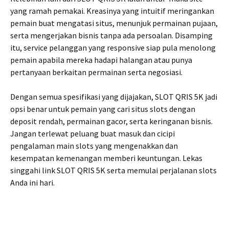
yang ramah pemakai. Kreasinya yang intuitif meringankan
pemain buat mengatasi situs, menunjuk permainan pujaan,
serta mengerjakan bisnis tanpa ada persoalan. Disamping
itu, service pelanggan yang responsive siap pula menolong
pemain apabila mereka hadapi halangan atau punya
pertanyaan berkaitan permainan serta negosiasi.
Dengan semua spesifikasi yang dijajakan, SLOT QRIS 5K jadi
opsi benar untuk pemain yang cari situs slots dengan
deposit rendah, permainan gacor, serta keringanan bisnis.
Jangan terlewat peluang buat masuk dan cicipi
pengalaman main slots yang mengenakkan dan
kesempatan kemenangan memberi keuntungan. Lekas
singgahi link SLOT QRIS 5K serta memulai perjalanan slots
Anda ini hari.