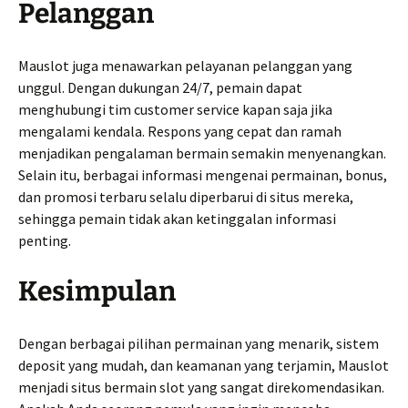
Pelanggan
Mauslot juga menawarkan pelayanan pelanggan yang
unggul. Dengan dukungan 24/7, pemain dapat
menghubungi tim customer service kapan saja jika
mengalami kendala. Respons yang cepat dan ramah
menjadikan pengalaman bermain semakin menyenangkan.
Selain itu, berbagai informasi mengenai permainan, bonus,
dan promosi terbaru selalu diperbarui di situs mereka,
sehingga pemain tidak akan ketinggalan informasi
penting.
Kesimpulan
Dengan berbagai pilihan permainan yang menarik, sistem
deposit yang mudah, dan keamanan yang terjamin, Mauslot
menjadi situs bermain slot yang sangat direkomendasikan.