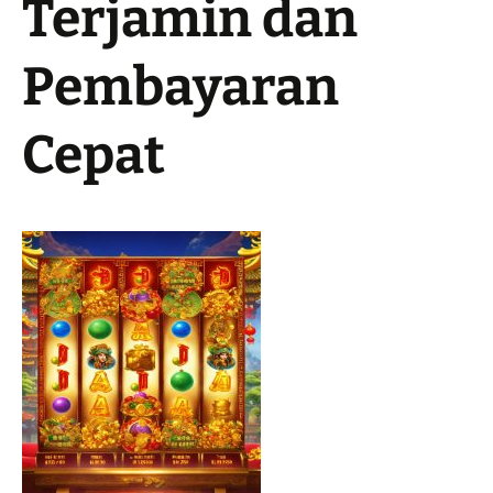
Terjamin dan
Pembayaran
Cepat