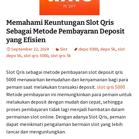
Memahami Keuntungan Slot Qris
Sebagai Metode Pembayaran Deposit
yang Efisien
September 22, 2024
Slot
depo 5000
,
depo 5k
,
slot
depo 5k
,
slot qris 5000
,
slot qris 5k
Slot Qris sebagai metode pembayaran slot deposit qris
5000 menawarkan kemudahan dan kenyamanan bagi para
pemain saat melakukan transaksi deposit.
slot qris 5000
Metode pembayaran ini memungkinkan para pemain untuk
melakukan deposit dengan mudah dan cepat, sehingga
proses pembayaran tidak lagi menjadi hambatan dalam
permainan slot online. Dengan adanya Slot Qris, pemain
dapat menikmati pengalaman bermain slot yang lebih
lancar dan menguntungkan.