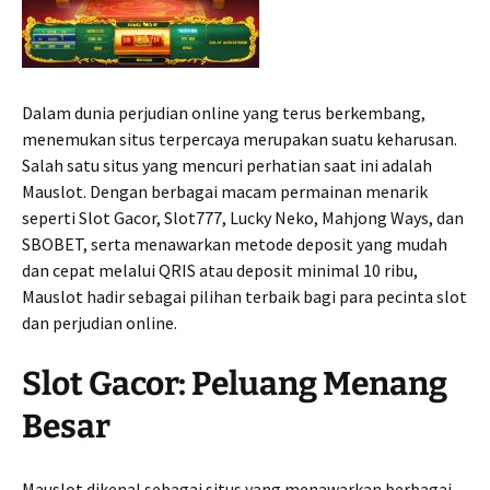
Dalam dunia perjudian online yang terus berkembang,
menemukan situs terpercaya merupakan suatu keharusan.
Salah satu situs yang mencuri perhatian saat ini adalah
Mauslot. Dengan berbagai macam permainan menarik
seperti Slot Gacor, Slot777, Lucky Neko, Mahjong Ways, dan
SBOBET, serta menawarkan metode deposit yang mudah
dan cepat melalui QRIS atau deposit minimal 10 ribu,
Mauslot hadir sebagai pilihan terbaik bagi para pecinta slot
dan perjudian online.
Slot Gacor: Peluang Menang
Besar
Mauslot dikenal sebagai situs yang menawarkan berbagai