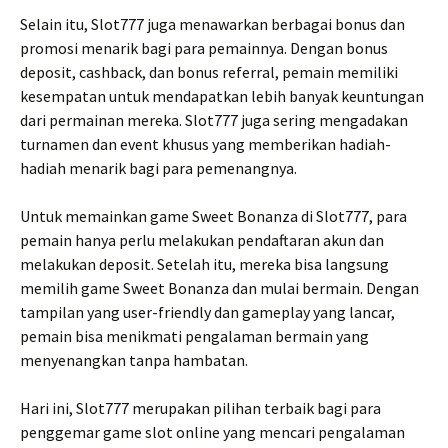
Selain itu, Slot777 juga menawarkan berbagai bonus dan
promosi menarik bagi para pemainnya. Dengan bonus
deposit, cashback, dan bonus referral, pemain memiliki
kesempatan untuk mendapatkan lebih banyak keuntungan
dari permainan mereka. Slot777 juga sering mengadakan
turnamen dan event khusus yang memberikan hadiah-
hadiah menarik bagi para pemenangnya.
Untuk memainkan game Sweet Bonanza di Slot777, para
pemain hanya perlu melakukan pendaftaran akun dan
melakukan deposit. Setelah itu, mereka bisa langsung
memilih game Sweet Bonanza dan mulai bermain. Dengan
tampilan yang user-friendly dan gameplay yang lancar,
pemain bisa menikmati pengalaman bermain yang
menyenangkan tanpa hambatan.
Hari ini, Slot777 merupakan pilihan terbaik bagi para
penggemar game slot online yang mencari pengalaman