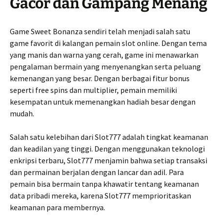
Gacor dan Gampang Menang
Game Sweet Bonanza sendiri telah menjadi salah satu
game favorit di kalangan pemain slot online. Dengan tema
yang manis dan warna yang cerah, game ini menawarkan
pengalaman bermain yang menyenangkan serta peluang
kemenangan yang besar. Dengan berbagai fitur bonus
seperti free spins dan multiplier, pemain memiliki
kesempatan untuk memenangkan hadiah besar dengan
mudah.
Salah satu kelebihan dari Slot777 adalah tingkat keamanan
dan keadilan yang tinggi. Dengan menggunakan teknologi
enkripsi terbaru, Slot777 menjamin bahwa setiap transaksi
dan permainan berjalan dengan lancar dan adil. Para
pemain bisa bermain tanpa khawatir tentang keamanan
data pribadi mereka, karena Slot777 memprioritaskan
keamanan para membernya.