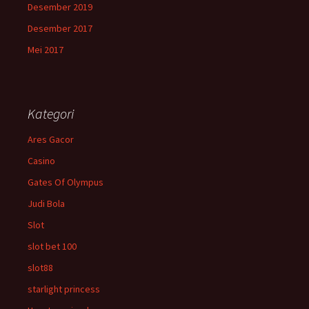
Desember 2019
Desember 2017
Mei 2017
Kategori
Ares Gacor
Casino
Gates Of Olympus
Judi Bola
Slot
slot bet 100
slot88
starlight princess