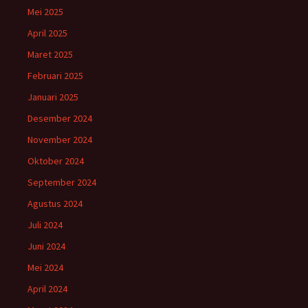
Mei 2025
April 2025
Maret 2025
Februari 2025
Januari 2025
Desember 2024
November 2024
Oktober 2024
September 2024
Agustus 2024
Juli 2024
Juni 2024
Mei 2024
April 2024