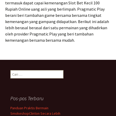
termasuk dapat capai kemenangan Slot Bet Kecil 100
Rupiah Online uang asli yang berlimpah. Pragmatic Play
berani beri tambahan game bersama bersama tingkat
kemenangan yang gampang didapatkan. Berikut ini adalah
lebih berasal berasal dari satu permainan yang dihadirkan
oleh provider Pragmatic Play yang beri tambahan
kemenangan bersama bersama mudah.
C
a
r
i
u
Pos-pos Terbaru
n
t
Panduan Praktis Bermain
u
SmokeshopClinton Secara Lebih