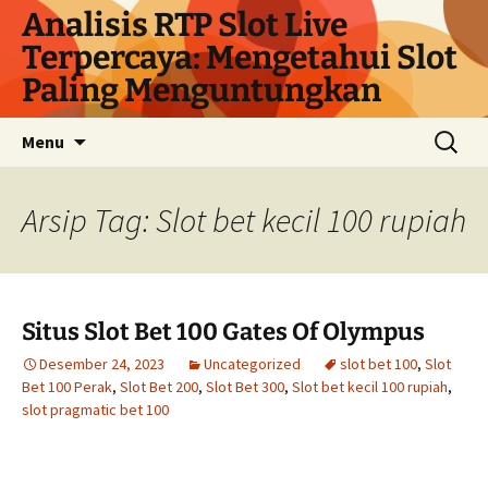
Langsung
Analisis RTP Slot Live
ke
Terpercaya: Mengetahui Slot
isi
Paling Menguntungkan
Cari
Menu
untuk:
Arsip Tag: Slot bet kecil 100 rupiah
Situs Slot Bet 100 Gates Of Olympus
Desember 24, 2023
Uncategorized
slot bet 100
,
Slot
Bet 100 Perak
,
Slot Bet 200
,
Slot Bet 300
,
Slot bet kecil 100 rupiah
,
slot pragmatic bet 100