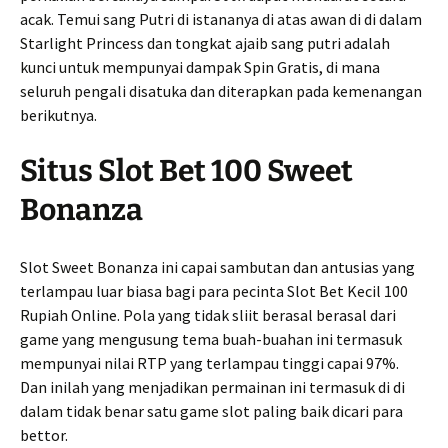
acak. Temui sang Putri di istananya di atas awan di di dalam
Starlight Princess dan tongkat ajaib sang putri adalah
kunci untuk mempunyai dampak Spin Gratis, di mana
seluruh pengali disatuka dan diterapkan pada kemenangan
berikutnya.
Situs Slot Bet 100 Sweet
Bonanza
Slot Sweet Bonanza ini capai sambutan dan antusias yang
terlampau luar biasa bagi para pecinta Slot Bet Kecil 100
Rupiah Online. Pola yang tidak sliit berasal berasal dari
game yang mengusung tema buah-buahan ini termasuk
mempunyai nilai RTP yang terlampau tinggi capai 97%.
Dan inilah yang menjadikan permainan ini termasuk di di
dalam tidak benar satu game slot paling baik dicari para
bettor.