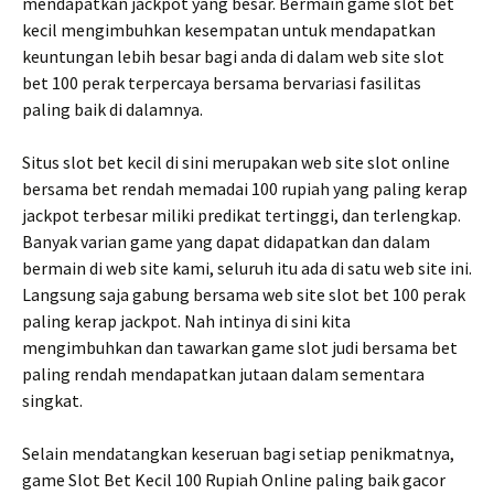
mendapatkan jackpot yang besar. Bermain game slot bet
kecil mengimbuhkan kesempatan untuk mendapatkan
keuntungan lebih besar bagi anda di dalam web site slot
bet 100 perak terpercaya bersama bervariasi fasilitas
paling baik di dalamnya.
Situs slot bet kecil di sini merupakan web site slot online
bersama bet rendah memadai 100 rupiah yang paling kerap
jackpot terbesar miliki predikat tertinggi, dan terlengkap.
Banyak varian game yang dapat didapatkan dan dalam
bermain di web site kami, seluruh itu ada di satu web site ini.
Langsung saja gabung bersama web site slot bet 100 perak
paling kerap jackpot. Nah intinya di sini kita
mengimbuhkan dan tawarkan game slot judi bersama bet
paling rendah mendapatkan jutaan dalam sementara
singkat.
Selain mendatangkan keseruan bagi setiap penikmatnya,
game Slot Bet Kecil 100 Rupiah Online paling baik gacor