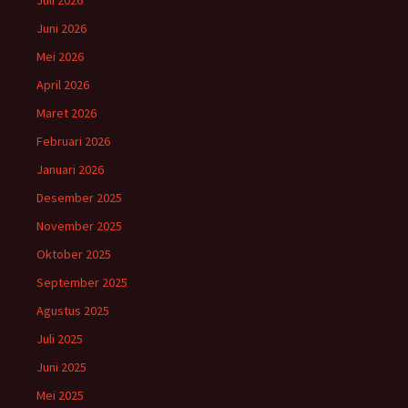
Juli 2026
Juni 2026
Mei 2026
April 2026
Maret 2026
Februari 2026
Januari 2026
Desember 2025
November 2025
Oktober 2025
September 2025
Agustus 2025
Juli 2025
Juni 2025
Mei 2025