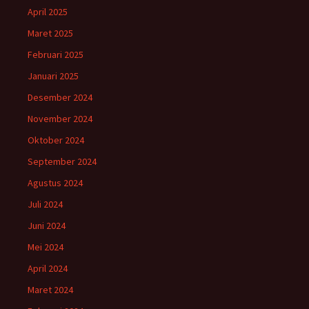
April 2025
Maret 2025
Februari 2025
Januari 2025
Desember 2024
November 2024
Oktober 2024
September 2024
Agustus 2024
Juli 2024
Juni 2024
Mei 2024
April 2024
Maret 2024