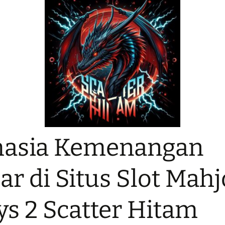
hasia Kemenangan
ar di Situs Slot Mah
s 2 Scatter Hitam