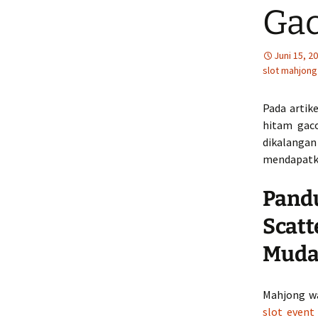
Ga
Juni 15, 2
slot mahjong
Pada artik
hitam gaco
dikalangan
mendapatka
Pand
Scat
Mud
Mahjong wa
slot event