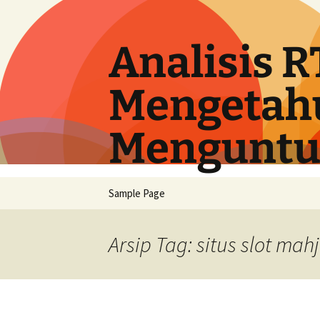
Langsung
ke
isi
Analisis R
Mengetahu
Menguntu
Sample Page
Arsip Tag: situs slot mah