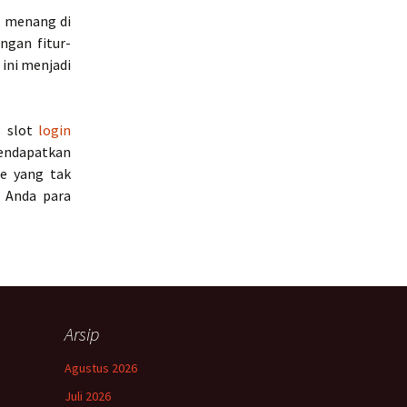
g menang di
ngan fitur-
ini menjadi
s slot
login
endapatkan
ne yang tak
i Anda para
Arsip
Agustus 2026
Juli 2026