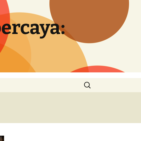
percaya:
Cari
untuk: