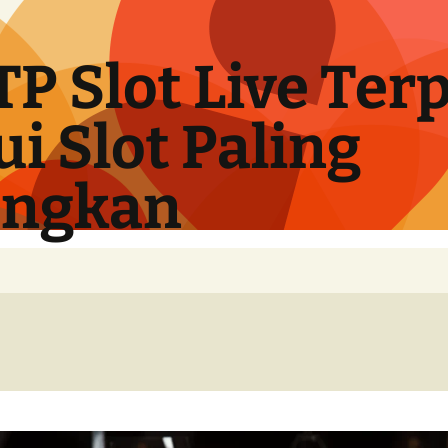
TP Slot Live Ter
i Slot Paling
ngkan