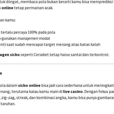
tuk diingat, membaca pola bukan berarti kamu bisa memprediksi h
o online
tetap permainan acak.
kan kamu:
 terlalu percaya 100% pada pola
p gunakan manajemen modal
nti saat sudah mencapai target menang atau batas kalah
agen sicbo
seperti Ceriabet tetap harus santai dan terkontrol.
n
ola dalam
sicbo online
bisa jadi cara sederhana untuk meningka
nang, terutama kalau kamu main di
live casino
. Dengan fokus pa
l, zig-zag, streak, dan kombinasi angka, kamu bisa punya gambar
taruhan.