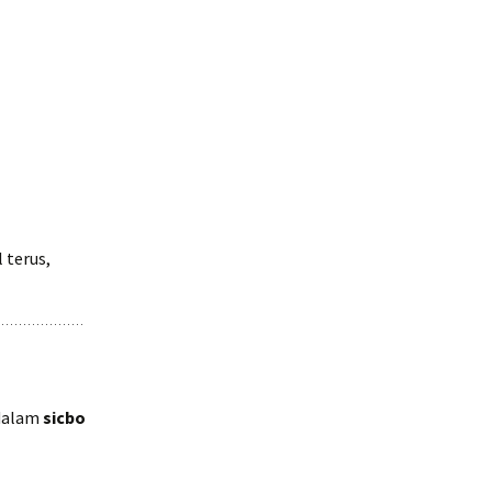
 terus,
 dalam
sicbo