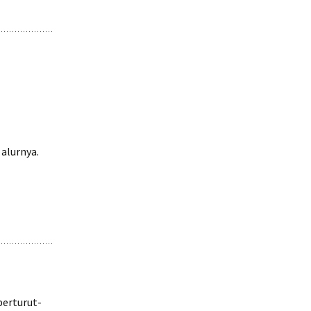
 alurnya.
berturut-