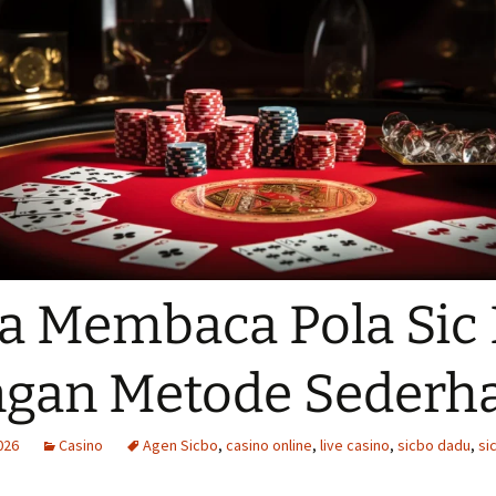
a Membaca Pola Sic
gan Metode Sederh
2026
Casino
Agen Sicbo
,
casino online
,
live casino
,
sicbo dadu
,
si