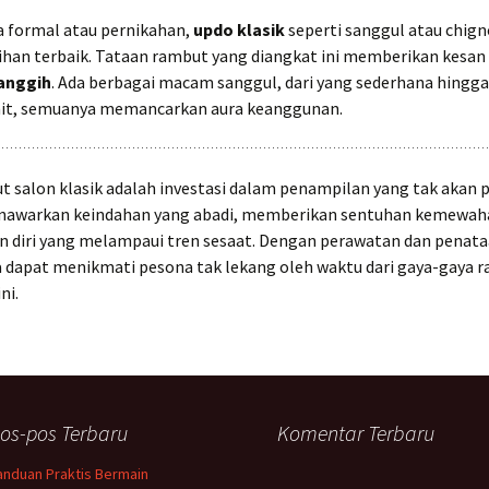
a formal atau pernikahan,
updo klasik
seperti sanggul atau chign
lihan terbaik. Tataan rambut yang diangkat ini memberikan kesan
canggih
. Ada berbagai macam sanggul, dari yang sederhana hingg
it, semuanya memancarkan aura keanggunan.
 salon klasik adalah investasi dalam penampilan yang tak akan p
awarkan keindahan yang abadi, memberikan sentuhan kemewah
n diri yang melampaui tren sesaat. Dengan perawatan dan penat
a dapat menikmati pesona tak lekang oleh waktu dari gaya-gaya 
ni.
os-pos Terbaru
Komentar Terbaru
anduan Praktis Bermain