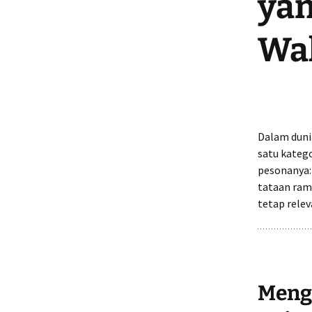
yan
Wa
Dalam dunia
satu kateg
pesonanya
tataan ram
tetap rele
Meng