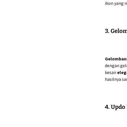
ikon yang 
3. Gelo
Gelomban
dengan gel
kesan
eleg
hasilnya s
4. Updo