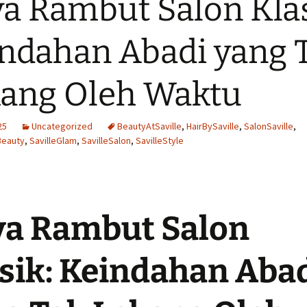
a Rambut Salon Klas
ndahan Abadi yang 
ang Oleh Waktu
25
Uncategorized
BeautyAtSaville
,
HairBySaville
,
SalonSaville
,
Beauty
,
SavilleGlam
,
SavilleSalon
,
SavilleStyle
a Rambut Salon
sik: Keindahan Aba