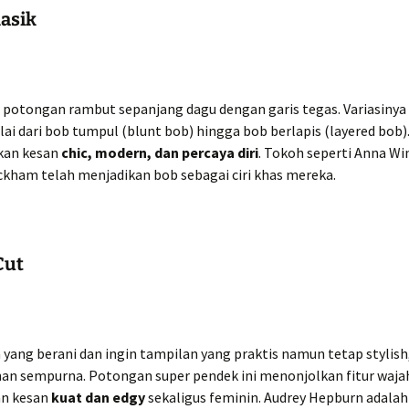
lasik
 potongan rambut sepanjang dagu dengan garis tegas. Variasinya
ai dari bob tumpul (blunt bob) hingga bob berlapis (layered bob).
an kesan
chic, modern, dan percaya diri
. Tokoh seperti Anna Wi
ckham telah menjadikan bob sebagai ciri khas mereka.
Cut
 yang berani dan ingin tampilan yang praktis namun tetap stylish
han sempurna. Potongan super pendek ini menonjolkan fitur wajah
n kesan
kuat dan edgy
sekaligus feminin. Audrey Hepburn adalah