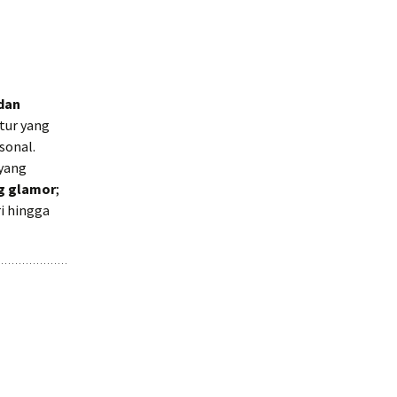
dan
tur yang
sonal.
 yang
g glamor
;
i hingga