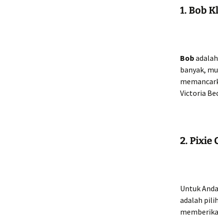
1. Bob K
Bob
adalah
banyak, mul
memancark
Victoria Be
2. Pixie 
Untuk Anda
adalah pili
memberika