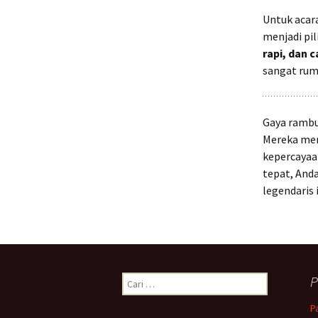
Untuk acar
menjadi pi
rapi, dan 
sangat rum
Gaya rambut
Mereka men
kepercayaa
tepat, And
legendaris i
Cari
P
untuk:
P