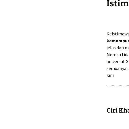
Isti
Keistimewa
kemampuan
jelas dan 
Mereka tida
universal. 
semuanya m
kini.
Ciri Kh