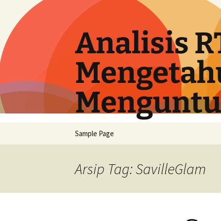
Langsung
ke
isi
Analisis R
Mengetahu
Menguntu
Sample Page
Arsip Tag: SavilleGlam