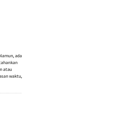
 Namun, ada
tahankan
n atau
asan waktu,