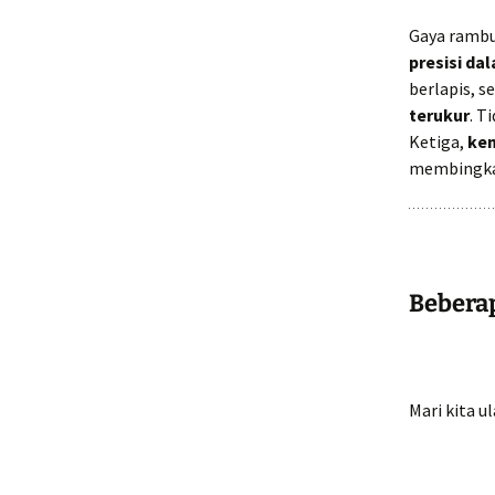
Gaya rambut
presisi d
berlapis, s
terukur
. T
Ketiga,
kem
membingkai
Bebera
Mari kita u