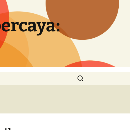
percaya:
Cari
untuk: