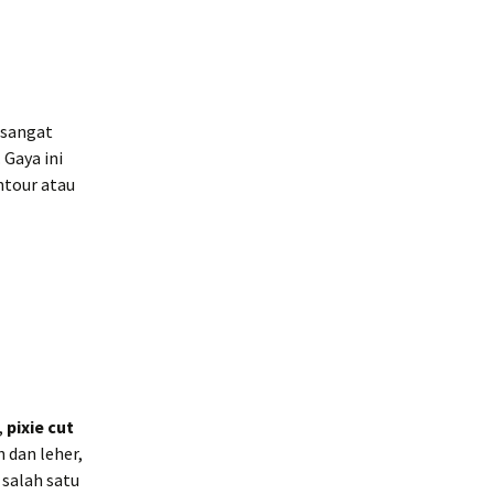
 sangat
 Gaya ini
ntour atau
,
pixie cut
 dan leher,
 salah satu