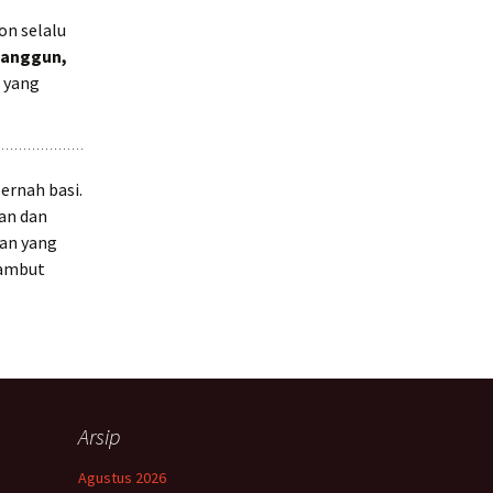
on selalu
anggun,
a yang
ernah basi.
an dan
aan yang
rambut
Arsip
Agustus 2026