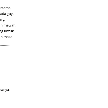
ertama,
pada gaya
ang
san mewah.
ang untuk
an mata.
nanya: