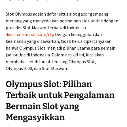
Slot Olympus adalah daftar situs slot gacor gampang
menang yang menyediakan permainan slot online dengan
provider Slot Maxwin Terbaik di Indonesia.
destinations.sdl.com/rtp
Dengan keunggulan dan
keamanan yang ditawarkan, tidak herus dipertanyakan
bahwa Olympus Slot menjadi pilihan utama para pemain
judi online di Indonesia. Dalam artikel ini, kita akan
membahas lebih lanjut tentang Olympus Slot,
Olympus1000, dan Slot Maxwon.
Olympus Slot: Pilihan
Terbaik untuk Pengalaman
Bermain Slot yang
Mengasyikkan