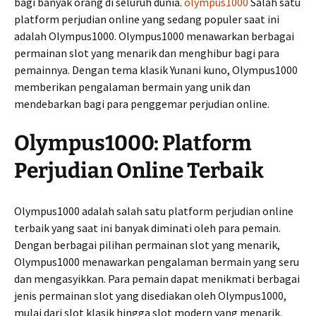
bagi banyak orang di seluruh dunia.
olympus1000
Salah satu
platform perjudian online yang sedang populer saat ini
adalah Olympus1000. Olympus1000 menawarkan berbagai
permainan slot yang menarik dan menghibur bagi para
pemainnya. Dengan tema klasik Yunani kuno, Olympus1000
memberikan pengalaman bermain yang unik dan
mendebarkan bagi para penggemar perjudian online.
Olympus1000: Platform
Perjudian Online Terbaik
Olympus1000 adalah salah satu platform perjudian online
terbaik yang saat ini banyak diminati oleh para pemain.
Dengan berbagai pilihan permainan slot yang menarik,
Olympus1000 menawarkan pengalaman bermain yang seru
dan mengasyikkan. Para pemain dapat menikmati berbagai
jenis permainan slot yang disediakan oleh Olympus1000,
mulai dari slot klasik hingga slot modern yang menarik.