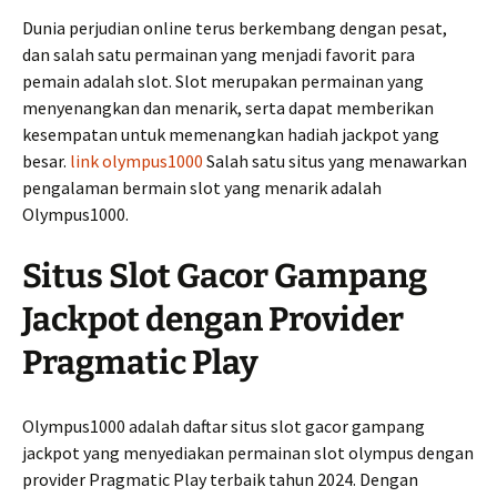
Dunia perjudian online terus berkembang dengan pesat,
dan salah satu permainan yang menjadi favorit para
pemain adalah slot. Slot merupakan permainan yang
menyenangkan dan menarik, serta dapat memberikan
kesempatan untuk memenangkan hadiah jackpot yang
besar.
link olympus1000
Salah satu situs yang menawarkan
pengalaman bermain slot yang menarik adalah
Olympus1000.
Situs Slot Gacor Gampang
Jackpot dengan Provider
Pragmatic Play
Olympus1000 adalah daftar situs slot gacor gampang
jackpot yang menyediakan permainan slot olympus dengan
provider Pragmatic Play terbaik tahun 2024. Dengan