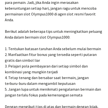
para pemain. Jadi, jika Anda ingin merasakan
keberuntungan setiap hari, jangan ragu untuk mencoba
permainan slot Olympus1000 di agen slot resmi favorit
Anda.
Berikut adalah beberapa tips untuk meningkatkan peluang
Anda dalam bermain slot Olympus1000:
1. Tentukan batasan taruhan Anda sebelum mulai bermain
2. Manfaatkan fitur bonus yang tersedia seperti putaran
gratis dan simbol liar
3. Pelajari pola pembayaran dari setiap simbol dan
kombinasi yang mungkin terjadi
4. Tetap tenang dan bersabar saat bermain, jangan
terburu-buru dalam mengambil keputusan
5. Jangan lupa untuk menikmati pengalaman bermain dan
jangan terlalu fokus pada kemenangan semata
Dengan mengikuti tips di atas dan bermain dengan bijak,