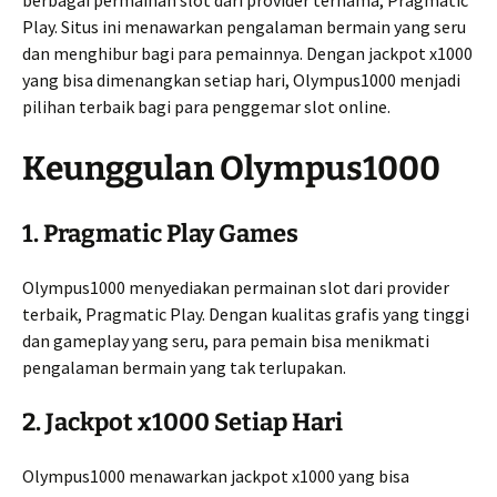
berbagai permainan slot dari provider ternama, Pragmatic
Play. Situs ini menawarkan pengalaman bermain yang seru
dan menghibur bagi para pemainnya. Dengan jackpot x1000
yang bisa dimenangkan setiap hari, Olympus1000 menjadi
pilihan terbaik bagi para penggemar slot online.
Keunggulan Olympus1000
1. Pragmatic Play Games
Olympus1000 menyediakan permainan slot dari provider
terbaik, Pragmatic Play. Dengan kualitas grafis yang tinggi
dan gameplay yang seru, para pemain bisa menikmati
pengalaman bermain yang tak terlupakan.
2. Jackpot x1000 Setiap Hari
Olympus1000 menawarkan jackpot x1000 yang bisa