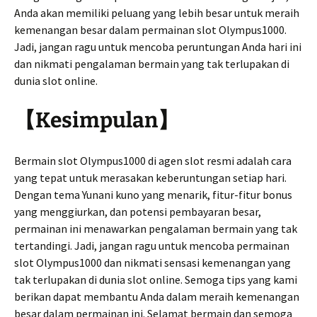
Anda akan memiliki peluang yang lebih besar untuk meraih
kemenangan besar dalam permainan slot Olympus1000.
Jadi, jangan ragu untuk mencoba peruntungan Anda hari ini
dan nikmati pengalaman bermain yang tak terlupakan di
dunia slot online.
【Kesimpulan】
Bermain slot Olympus1000 di agen slot resmi adalah cara
yang tepat untuk merasakan keberuntungan setiap hari.
Dengan tema Yunani kuno yang menarik, fitur-fitur bonus
yang menggiurkan, dan potensi pembayaran besar,
permainan ini menawarkan pengalaman bermain yang tak
tertandingi. Jadi, jangan ragu untuk mencoba permainan
slot Olympus1000 dan nikmati sensasi kemenangan yang
tak terlupakan di dunia slot online. Semoga tips yang kami
berikan dapat membantu Anda dalam meraih kemenangan
besar dalam permainan ini. Selamat bermain dan semoga