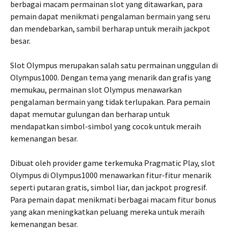
berbagai macam permainan slot yang ditawarkan, para
pemain dapat menikmati pengalaman bermain yang seru
dan mendebarkan, sambil berharap untuk meraih jackpot
besar.
Slot Olympus merupakan salah satu permainan unggulan di
Olympus1000. Dengan tema yang menarik dan grafis yang
memukau, permainan slot Olympus menawarkan
pengalaman bermain yang tidak terlupakan. Para pemain
dapat memutar gulungan dan berharap untuk
mendapatkan simbol-simbol yang cocok untuk meraih
kemenangan besar.
Dibuat oleh provider game terkemuka Pragmatic Play, slot
Olympus di Olympus1000 menawarkan fitur-fitur menarik
seperti putaran gratis, simbol liar, dan jackpot progresif.
Para pemain dapat menikmati berbagai macam fitur bonus
yang akan meningkatkan peluang mereka untuk meraih
kemenangan besar.