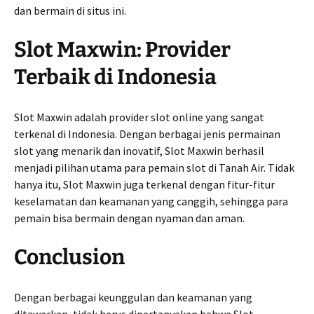
dan bermain di situs ini.
Slot Maxwin: Provider
Terbaik di Indonesia
Slot Maxwin adalah provider slot online yang sangat
terkenal di Indonesia. Dengan berbagai jenis permainan
slot yang menarik dan inovatif, Slot Maxwin berhasil
menjadi pilihan utama para pemain slot di Tanah Air. Tidak
hanya itu, Slot Maxwin juga terkenal dengan fitur-fitur
keselamatan dan keamanan yang canggih, sehingga para
pemain bisa bermain dengan nyaman dan aman.
Conclusion
Dengan berbagai keunggulan dan keamanan yang
ditawarkan, tidak herus dipertanyakan bahwa Slot