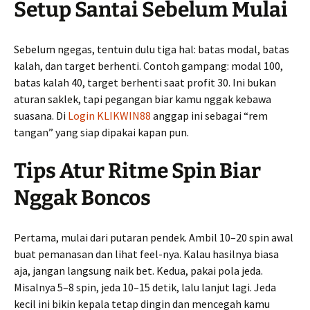
Setup Santai Sebelum Mulai
Sebelum ngegas, tentuin dulu tiga hal: batas modal, batas
kalah, dan target berhenti. Contoh gampang: modal 100,
batas kalah 40, target berhenti saat profit 30. Ini bukan
aturan saklek, tapi pegangan biar kamu nggak kebawa
suasana. Di
Login KLIKWIN88
anggap ini sebagai “rem
tangan” yang siap dipakai kapan pun.
Tips Atur Ritme Spin Biar
Nggak Boncos
Pertama, mulai dari putaran pendek. Ambil 10–20 spin awal
buat pemanasan dan lihat feel-nya. Kalau hasilnya biasa
aja, jangan langsung naik bet. Kedua, pakai pola jeda.
Misalnya 5–8 spin, jeda 10–15 detik, lalu lanjut lagi. Jeda
kecil ini bikin kepala tetap dingin dan mencegah kamu