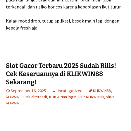
terkendali dan risiko boncos karena kebablasan ikut turun.
Kalau mood drop, tutup aplikasi, besok main lagi dengan
kepala fresh aja.
Slot Gacor Terbaru 2025 Sudah Rilis!
Cek Keseruannya di KLIKWIN88
Sekarang!
September 16, 2025
Uncategorized
KLIKWIN88
,
KLIKWIN88 link alternatif
,
KLIKWIN88 login
,
RTP KLIKWIN88
,
situs
KLIKWIN88