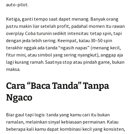
auto-pilot.
Ketiga, ganti tempo saat dapet menang. Banyak orang
justru makin liar setelah profit, padahal momen itu rawan
overplay. Coba turunin sedikit intensitas: tetap spin, tapi
dengan jeda lebih sering. Keempat, kalau 30–50 spin
terakhir nggak ada tanda “ngasih napas” (menang kecil,
fitur mini, atau simbol yang sering nyangkut), anggap aja
lagi kurang ramah. Saatnya stop atau pindah game, bukan
maksa.
Cara “Baca Tanda” Tanpa
Ngaco
Biar gaul tapi logis: tanda yang kamu cari itu bukan
ramalan, melainkan sinyal kebiasaan permainan. Kalau
beberapa kali kamu dapat kombinasi kecil yang konsisten,