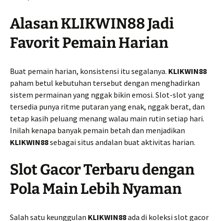
Alasan KLIKWIN88 Jadi
Favorit Pemain Harian
Buat pemain harian, konsistensi itu segalanya.
KLIKWIN88
paham betul kebutuhan tersebut dengan menghadirkan
sistem permainan yang nggak bikin emosi. Slot-slot yang
tersedia punya ritme putaran yang enak, nggak berat, dan
tetap kasih peluang menang walau main rutin setiap hari.
Inilah kenapa banyak pemain betah dan menjadikan
KLIKWIN88
sebagai situs andalan buat aktivitas harian.
Slot Gacor Terbaru dengan
Pola Main Lebih Nyaman
Salah satu keunggulan
KLIKWIN88
ada di koleksi slot gacor