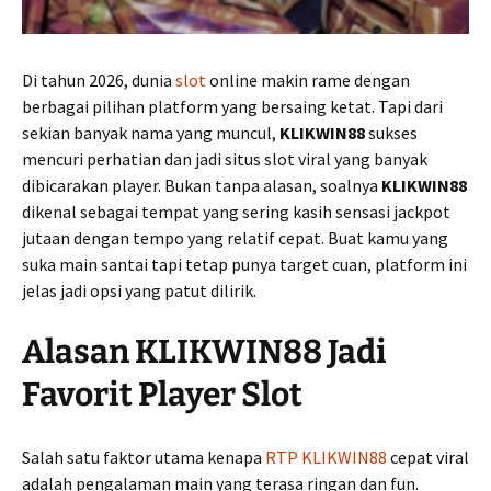
Di tahun 2026, dunia
slot
online makin rame dengan
berbagai pilihan platform yang bersaing ketat. Tapi dari
sekian banyak nama yang muncul,
KLIKWIN88
sukses
mencuri perhatian dan jadi situs slot viral yang banyak
dibicarakan player. Bukan tanpa alasan, soalnya
KLIKWIN88
dikenal sebagai tempat yang sering kasih sensasi jackpot
jutaan dengan tempo yang relatif cepat. Buat kamu yang
suka main santai tapi tetap punya target cuan, platform ini
jelas jadi opsi yang patut dilirik.
Alasan KLIKWIN88 Jadi
Favorit Player Slot
Salah satu faktor utama kenapa
RTP KLIKWIN88
cepat viral
adalah pengalaman main yang terasa ringan dan fun.