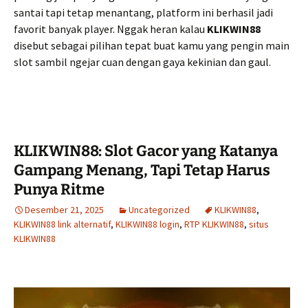
santai tapi tetap menantang, platform ini berhasil jadi
favorit banyak player. Nggak heran kalau
KLIKWIN88
disebut sebagai pilihan tepat buat kamu yang pengin main
slot sambil ngejar cuan dengan gaya kekinian dan gaul.
KLIKWIN88: Slot Gacor yang Katanya
Gampang Menang, Tapi Tetap Harus
Punya Ritme
Desember 21, 2025
Uncategorized
KLIKWIN88
,
KLIKWIN88 link alternatif
,
KLIKWIN88 login
,
RTP KLIKWIN88
,
situs
KLIKWIN88