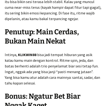
itu bisa bikin sesi terasa lebih stabil. Kalau yang muncul
cuma near-miss terus (kayak hampir dapat fitur tapi gagal),
itu sering bikin emosi kepancing. Di fase itu, ritme wajib
dipelanin, atau kamu bakal terpancing ngejar.
Penutup: Main Cerdas,
Bukan Main Nekat
Intinya,
KLIKWIN88
bisa jadi tempat hiburan yang asik
kalau kamu main dengan kontrol. Ritme spin, jeda, dan
batas berhenti adalah trio penyelamat biar sesi tetap fun.
Ingat, nggak ada yang bisa janji “pasti menang jutaan”.
Yang bisa kamu atur adalah cara mainnya: santai, sadar, dan
tahu kapan selesai.
Bonus: Ngatur Bet Biar
Nggak Kaget