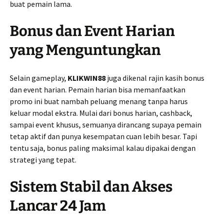
buat pemain lama.
Bonus dan Event Harian
yang Menguntungkan
Selain gameplay,
KLIKWIN88
juga dikenal rajin kasih bonus
dan event harian. Pemain harian bisa memanfaatkan
promo ini buat nambah peluang menang tanpa harus
keluar modal ekstra. Mulai dari bonus harian, cashback,
sampai event khusus, semuanya dirancang supaya pemain
tetap aktif dan punya kesempatan cuan lebih besar. Tapi
tentu saja, bonus paling maksimal kalau dipakai dengan
strategi yang tepat.
Sistem Stabil dan Akses
Lancar 24 Jam