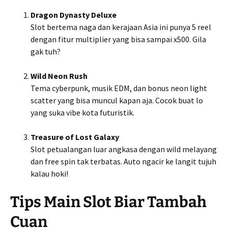
Dragon Dynasty Deluxe
Slot bertema naga dan kerajaan Asia ini punya 5 reel
dengan fitur multiplier yang bisa sampai x500. Gila
gak tuh?
Wild Neon Rush
Tema cyberpunk, musik EDM, dan bonus neon light
scatter yang bisa muncul kapan aja. Cocok buat lo
yang suka vibe kota futuristik.
Treasure of Lost Galaxy
Slot petualangan luar angkasa dengan wild melayang
dan free spin tak terbatas. Auto ngacir ke langit tujuh
kalau hoki!
Tips Main Slot Biar Tambah
Cuan