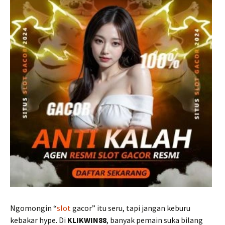
Ngomongin “
slot
gacor” itu seru, tapi jangan keburu
kebakar hype. Di
KLIKWIN88
, banyak pemain suka bilang