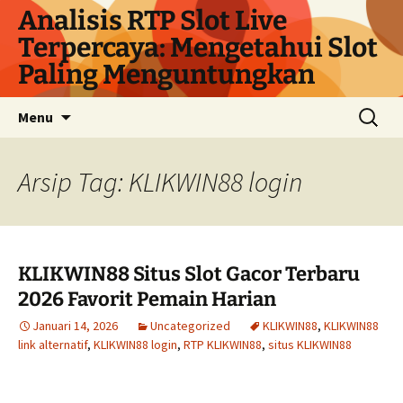
Langsung
Analisis RTP Slot Live
ke
Terpercaya: Mengetahui Slot
isi
Paling Menguntungkan
Cari
Menu
untuk:
Arsip Tag: KLIKWIN88 login
KLIKWIN88 Situs Slot Gacor Terbaru
2026 Favorit Pemain Harian
Januari 14, 2026
Uncategorized
KLIKWIN88
,
KLIKWIN88
link alternatif
,
KLIKWIN88 login
,
RTP KLIKWIN88
,
situs KLIKWIN88