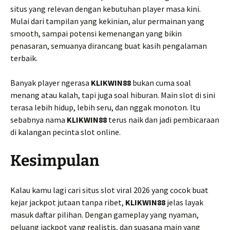
situs yang relevan dengan kebutuhan player masa kini.
Mulai dari tampilan yang kekinian, alur permainan yang
smooth, sampai potensi kemenangan yang bikin
penasaran, semuanya dirancang buat kasih pengalaman
terbaik.
Banyak player ngerasa
KLIKWIN88
bukan cuma soal
menang atau kalah, tapi juga soal hiburan. Main slot di sini
terasa lebih hidup, lebih seru, dan nggak monoton. Itu
sebabnya nama
KLIKWIN88
terus naik dan jadi pembicaraan
di kalangan pecinta slot online.
Kesimpulan
Kalau kamu lagi cari situs slot viral 2026 yang cocok buat
kejar jackpot jutaan tanpa ribet,
KLIKWIN88
jelas layak
masuk daftar pilihan. Dengan gameplay yang nyaman,
peluang jackpot yang realistis, dan suasana main yang