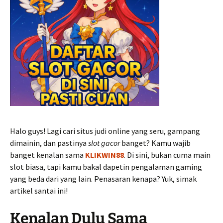
Halo guys! Lagi cari situs judi online yang seru, gampang
dimainin, dan pastinya
slot gacor
banget? Kamu wajib
banget kenalan sama
KLIKWIN88
. Di sini, bukan cuma main
slot biasa, tapi kamu bakal dapetin pengalaman gaming
yang beda dari yang lain. Penasaran kenapa? Yuk, simak
artikel santai ini!
Kenalan Dulu Sama