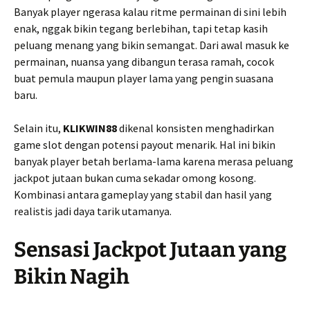
Banyak player ngerasa kalau ritme permainan di sini lebih
enak, nggak bikin tegang berlebihan, tapi tetap kasih
peluang menang yang bikin semangat. Dari awal masuk ke
permainan, nuansa yang dibangun terasa ramah, cocok
buat pemula maupun player lama yang pengin suasana
baru.
Selain itu,
KLIKWIN88
dikenal konsisten menghadirkan
game slot dengan potensi payout menarik. Hal ini bikin
banyak player betah berlama-lama karena merasa peluang
jackpot jutaan bukan cuma sekadar omong kosong.
Kombinasi antara gameplay yang stabil dan hasil yang
realistis jadi daya tarik utamanya.
Sensasi Jackpot Jutaan yang
Bikin Nagih