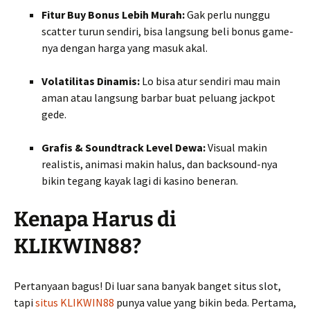
Fitur Buy Bonus Lebih Murah:
Gak perlu nunggu
scatter turun sendiri, bisa langsung beli bonus game-
nya dengan harga yang masuk akal.
Volatilitas Dinamis:
Lo bisa atur sendiri mau main
aman atau langsung barbar buat peluang jackpot
gede.
Grafis & Soundtrack Level Dewa:
Visual makin
realistis, animasi makin halus, dan backsound-nya
bikin tegang kayak lagi di kasino beneran.
Kenapa Harus di
KLIKWIN88?
Pertanyaan bagus! Di luar sana banyak banget situs slot,
tapi
situs KLIKWIN88
punya value yang bikin beda. Pertama,