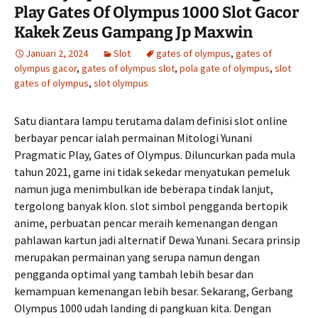
Play Gates Of Olympus 1000 Slot Gacor
Kakek Zeus Gampang Jp Maxwin
Januari 2, 2024
Slot
gates of olympus
,
gates of
olympus gacor
,
gates of olympus slot
,
pola gate of olympus
,
slot
gates of olympus
,
slot olympus
Satu diantara lampu terutama dalam definisi slot online
berbayar pencar ialah permainan Mitologi Yunani
Pragmatic Play, Gates of Olympus. Diluncurkan pada mula
tahun 2021, game ini tidak sekedar menyatukan pemeluk
namun juga menimbulkan ide beberapa tindak lanjut,
tergolong banyak klon. slot simbol pengganda bertopik
anime, perbuatan pencar meraih kemenangan dengan
pahlawan kartun jadi alternatif Dewa Yunani. Secara prinsip
merupakan permainan yang serupa namun dengan
pengganda optimal yang tambah lebih besar dan
kemampuan kemenangan lebih besar. Sekarang, Gerbang
Olympus 1000 udah landing di pangkuan kita. Dengan