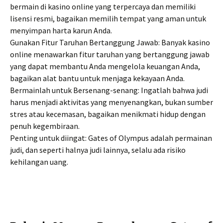
bermain di kasino online yang terpercaya dan memiliki
lisensi resmi, bagaikan memilih tempat yang aman untuk
menyimpan harta karun Anda.
Gunakan Fitur Taruhan Bertanggung Jawab: Banyak kasino
online menawarkan fitur taruhan yang bertanggung jawab
yang dapat membantu Anda mengelola keuangan Anda,
bagaikan alat bantu untuk menjaga kekayaan Anda.
Bermainlah untuk Bersenang-senang: Ingatlah bahwa judi
harus menjadi aktivitas yang menyenangkan, bukan sumber
stres atau kecemasan, bagaikan menikmati hidup dengan
penuh kegembiraan.
Penting untuk diingat: Gates of Olympus adalah permainan
judi, dan seperti halnya judi lainnya, selalu ada risiko
kehilangan uang.