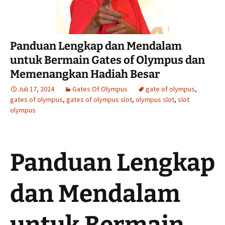
Panduan Lengkap dan Mendalam
untuk Bermain Gates of Olympus dan
Memenangkan Hadiah Besar
Juli 17, 2024
Gates Of Olympus
gate of olympus
,
gates of olympus
,
gates of olympus slot
,
olympus slot
,
slot
olympus
Panduan Lengkap
dan Mendalam