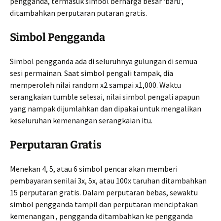
pengganda, termasuk simbol berharga besar ‘baru’,
ditambahkan perputaran putaran gratis.
Simbol Pengganda
Simbol pengganda ada di seluruhnya gulungan di semua
sesi permainan. Saat simbol pengali tampak, dia
memperoleh nilai random x2 sampai x1,000. Waktu
serangkaian tumble selesai, nilai simbol pengali apapun
yang nampak dijumlahkan dan dipakai untuk mengalikan
keseluruhan kemenangan serangkaian itu.
Perputaran Gratis
Menekan 4, 5, atau 6 simbol pencar akan memberi
pembayaran senilai 3x, 5x, atau 100x taruhan ditambahkan
15 perputaran gratis. Dalam perputaran bebas, sewaktu
simbol pengganda tampil dan perputaran menciptakan
kemenangan , pengganda ditambahkan ke pengganda