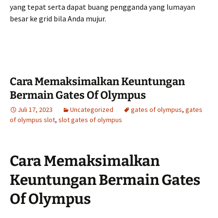
yang tepat serta dapat buang pengganda yang lumayan
besar ke grid bila Anda mujur.
Cara Memaksimalkan Keuntungan
Bermain Gates Of Olympus
Juli 17, 2023
Uncategorized
gates of olympus
,
gates
of olympus slot
,
slot gates of olympus
Cara Memaksimalkan
Keuntungan Bermain Gates
Of Olympus