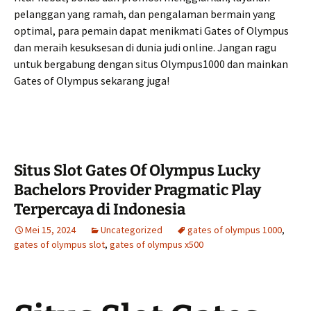
pelanggan yang ramah, dan pengalaman bermain yang
optimal, para pemain dapat menikmati Gates of Olympus
dan meraih kesuksesan di dunia judi online. Jangan ragu
untuk bergabung dengan situs Olympus1000 dan mainkan
Gates of Olympus sekarang juga!
Situs Slot Gates Of Olympus Lucky
Bachelors Provider Pragmatic Play
Terpercaya di Indonesia
Mei 15, 2024
Uncategorized
gates of olympus 1000
,
gates of olympus slot
,
gates of olympus x500