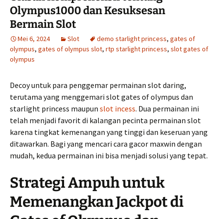
Olympus1000 dan Kesuksesan
Bermain Slot
Mei 6, 2024
Slot
demo starlight princess
,
gates of
olympus
,
gates of olympus slot
,
rtp starlight princess
,
slot gates of
olympus
Decoy untuk para penggemar permainan slot daring,
terutama yang menggemari slot gates of olympus dan
starlight princess maupun
slot incess
. Dua permainan ini
telah menjadi favorit di kalangan pecinta permainan slot
karena tingkat kemenangan yang tinggi dan keseruan yang
ditawarkan. Bagi yang mencari cara gacor maxwin dengan
mudah, kedua permainan ini bisa menjadi solusi yang tepat.
Strategi Ampuh untuk
Memenangkan Jackpot di