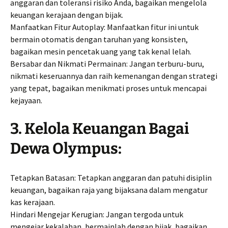
anggaran dan toleransi risiko Anda, bagaikan mengelola
keuangan kerajaan dengan bijak.
Manfaatkan Fitur Autoplay: Manfaatkan fitur ini untuk
bermain otomatis dengan taruhan yang konsisten,
bagaikan mesin pencetak uang yang tak kenal lelah.
Bersabar dan Nikmati Permainan: Jangan terburu-buru,
nikmati keseruannya dan raih kemenangan dengan strategi
yang tepat, bagaikan menikmati proses untuk mencapai
kejayaan.
3. Kelola Keuangan Bagai
Dewa Olympus:
Tetapkan Batasan: Tetapkan anggaran dan patuhi disiplin
keuangan, bagaikan raja yang bijaksana dalam mengatur
kas kerajaan.
Hindari Mengejar Kerugian: Jangan tergoda untuk
mengejar kekalahan, bermainlah dengan bijak, bagaikan