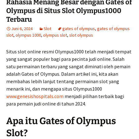
Rahasia Menang Besar dengan Gates of
Olympus di Situs Slot Olympus1000
Terbaru
Juni 6, 2024
Slot
gates of olympus
,
gates of olympus
slot
,
olympus 1000
,
olympus slot
,
slot olympus
Situs slot online resmi Olympus1000 telah menjadi tempat
yang sangat populer bagi para pecinta judi online. Salah
satu permainan terbaru yang sangat diminati oleh pemain
adalah Gates of Olympus. Dalam artikel ini, kita akan
membahas lebih lanjut tentang permainan slot yang
menarik ini, dan mengapa situs Olympus1000
www.genesishospitals.com
menjadi pilihan terbaik bagi
para pemain judi online di tahun 2024.
Apa itu Gates of Olympus
Slot?