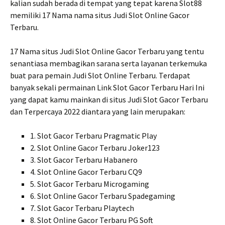
kalian sudah berada di tempat yang tepat karena Slot88
memiliki 17 Nama nama situs Judi Slot Online Gacor
Terbaru.
17 Nama situs Judi Slot Online Gacor Terbaru yang tentu
senantiasa membagikan sarana serta layanan terkemuka
buat para pemain Judi Slot Online Terbaru. Terdapat
banyak sekali permainan Link Slot Gacor Terbaru Hari Ini
yang dapat kamu mainkan di situs Judi Slot Gacor Terbaru
dan Terpercaya 2022 diantara yang lain merupakan:
1. Slot Gacor Terbaru Pragmatic Play
2. Slot Online Gacor Terbaru Joker123
3. Slot Gacor Terbaru Habanero
4. Slot Online Gacor Terbaru CQ9
5. Slot Gacor Terbaru Microgaming
6. Slot Online Gacor Terbaru Spadegaming
7. Slot Gacor Terbaru Playtech
8. Slot Online Gacor Terbaru PG Soft