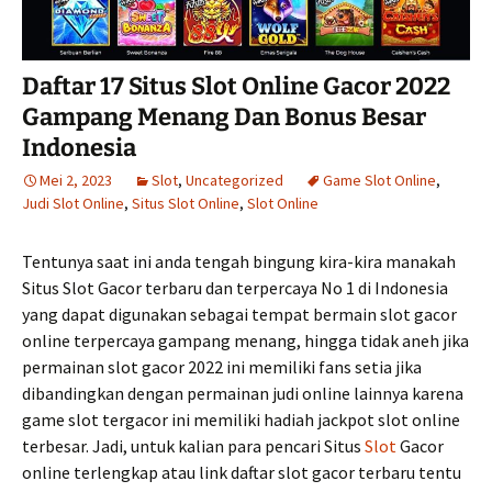
Daftar 17 Situs Slot Online Gacor 2022
Gampang Menang Dan Bonus Besar
Indonesia
Mei 2, 2023
Slot
,
Uncategorized
Game Slot Online
,
Judi Slot Online
,
Situs Slot Online
,
Slot Online
Tentunya saat ini anda tengah bingung kira-kira manakah
Situs Slot Gacor terbaru dan terpercaya No 1 di Indonesia
yang dapat digunakan sebagai tempat bermain slot gacor
online terpercaya gampang menang, hingga tidak aneh jika
permainan slot gacor 2022 ini memiliki fans setia jika
dibandingkan dengan permainan judi online lainnya karena
game slot tergacor ini memiliki hadiah jackpot slot online
terbesar. Jadi, untuk kalian para pencari Situs
Slot
Gacor
online terlengkap atau link daftar slot gacor terbaru tentu