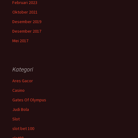
Februari 2023
Oktober 2021
Desember 2019
Desember 2017
Mei 2017
Kategori
Ares Gacor
Casino
Gates Of Olympus
Judi Bola
Slot
slot bet 100
slot88