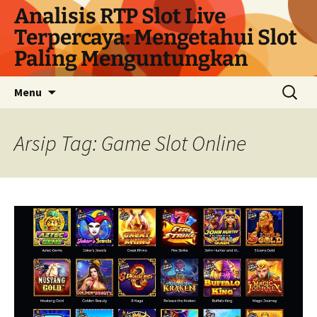
Langsung
Analisis RTP Slot Live
ke
Terpercaya: Mengetahui Slot
isi
Paling Menguntungkan
Cari
Menu
untuk:
Arsip Tag: Game Slot Online