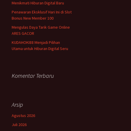
Menikmati Hiburan Digital Baru
Penawaran Eksklusif Hari Ini di Slot
Bonus New Member 100
Mengulas Daya Tarik Game Online
ARES GACOR
KUDAHOKI88 Menjadi Pilihan
Utama untuk Hiburan Digital Seru
Komentar Terbaru
Arsip
Agustus 2026
Juli 2026