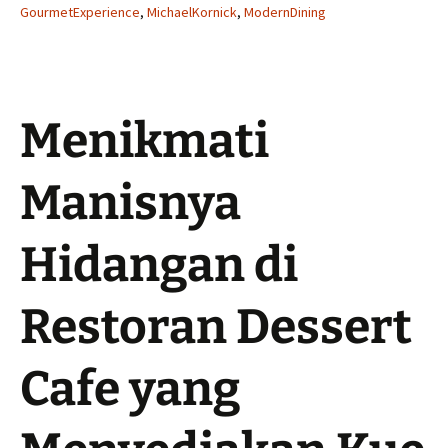
GourmetExperience
,
MichaelKornick
,
ModernDining
Menikmati
Manisnya
Hidangan di
Restoran Dessert
Cafe yang