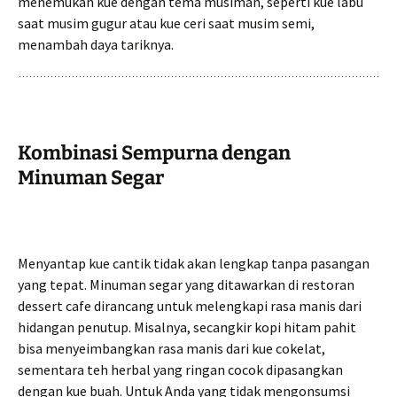
menemukan kue dengan tema musiman, seperti kue labu
saat musim gugur atau kue ceri saat musim semi,
menambah daya tariknya.
Kombinasi Sempurna dengan
Minuman Segar
Menyantap kue cantik tidak akan lengkap tanpa pasangan
yang tepat. Minuman segar yang ditawarkan di restoran
dessert cafe dirancang untuk melengkapi rasa manis dari
hidangan penutup. Misalnya, secangkir kopi hitam pahit
bisa menyeimbangkan rasa manis dari kue cokelat,
sementara teh herbal yang ringan cocok dipasangkan
dengan kue buah. Untuk Anda yang tidak mengonsumsi