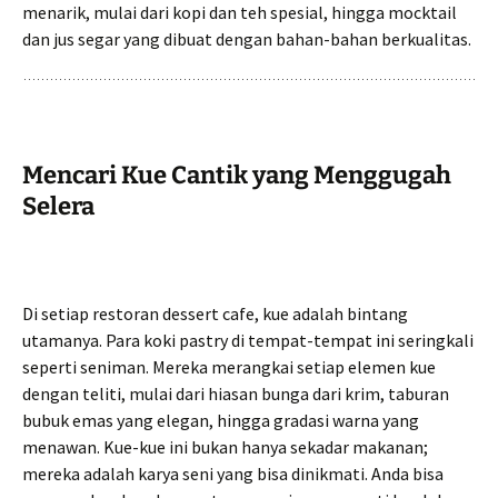
menarik, mulai dari kopi dan teh spesial, hingga mocktail
dan jus segar yang dibuat dengan bahan-bahan berkualitas.
Mencari Kue Cantik yang Menggugah
Selera
Di setiap restoran dessert cafe, kue adalah bintang
utamanya. Para koki pastry di tempat-tempat ini seringkali
seperti seniman. Mereka merangkai setiap elemen kue
dengan teliti, mulai dari hiasan bunga dari krim, taburan
bubuk emas yang elegan, hingga gradasi warna yang
menawan. Kue-kue ini bukan hanya sekadar makanan;
mereka adalah karya seni yang bisa dinikmati. Anda bisa