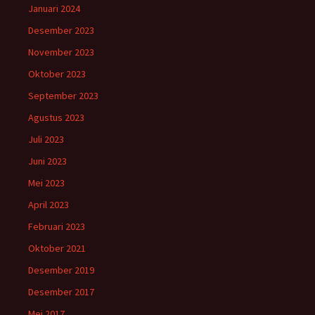
Januari 2024
Desember 2023
November 2023
Oktober 2023
September 2023
Agustus 2023
Juli 2023
Juni 2023
Mei 2023
April 2023
Februari 2023
Oktober 2021
Desember 2019
Desember 2017
Mei 2017