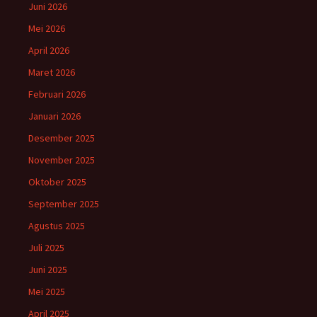
Juni 2026
Mei 2026
April 2026
Maret 2026
Februari 2026
Januari 2026
Desember 2025
November 2025
Oktober 2025
September 2025
Agustus 2025
Juli 2025
Juni 2025
Mei 2025
April 2025