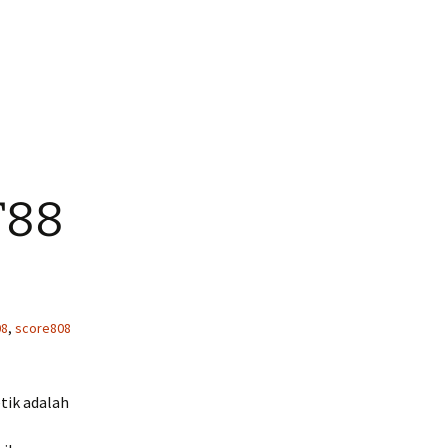
T88
08
,
score808
tik adalah