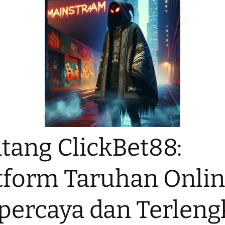
tang ClickBet88:
tform Taruhan Onli
percaya dan Terlen