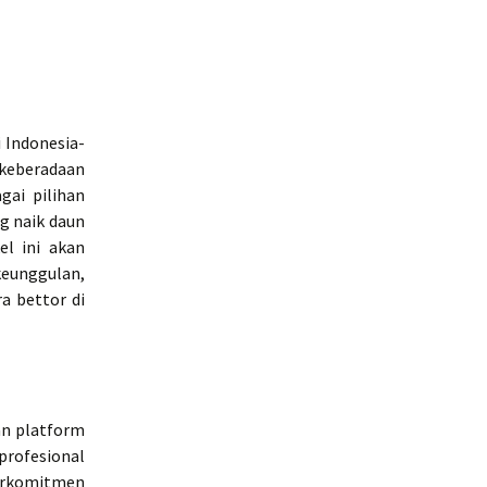
 Indonesia-
 keberadaan
gai pilihan
g naik daun
el ini akan
 keunggulan,
a bettor di
an platform
profesional
berkomitmen