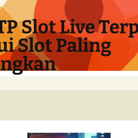
TP Slot Live Ter
i Slot Paling
ngkan