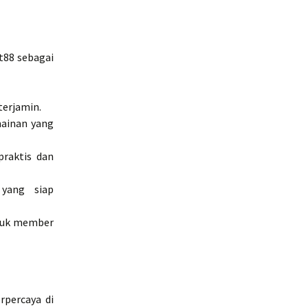
t88 sebagai
terjamin.
mainan yang
praktis dan
yang siap
ntuk member
rpercaya di