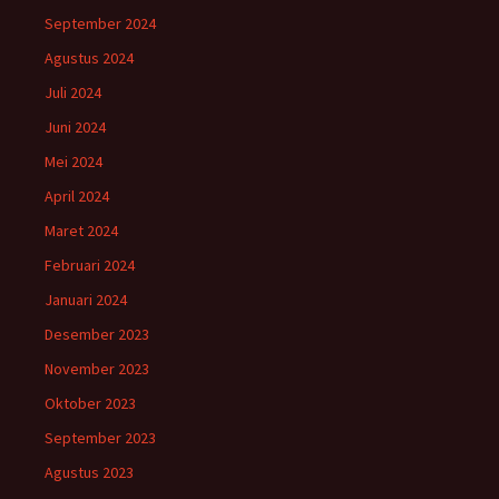
September 2024
Agustus 2024
Juli 2024
Juni 2024
Mei 2024
April 2024
Maret 2024
Februari 2024
Januari 2024
Desember 2023
November 2023
Oktober 2023
September 2023
Agustus 2023