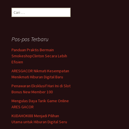
C
a
r
i
u
Pos-pos Terbaru
n
t
Panduan Praktis Bermain
u
SmokeshopClinton Secara Lebih
k
Efisien
:
ARESGACOR Nikmati Kesempatan
Menikmati Hiburan Digital Baru
Penawaran Eksklusif Hari Ini di Slot
Bonus New Member 100
Mengulas Daya Tarik Game Online
ARES GACOR
KUDAHOKI88 Menjadi Pilihan
Utama untuk Hiburan Digital Seru