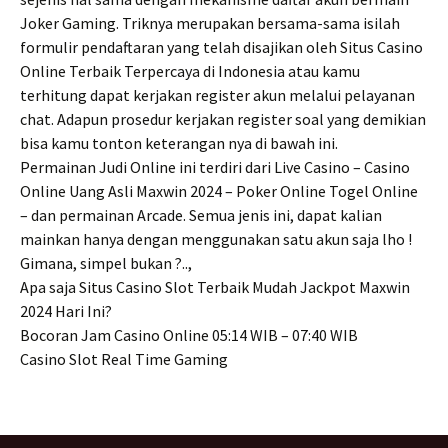
Joker Gaming. Triknya merupakan bersama-sama isilah
formulir pendaftaran yang telah disajikan oleh Situs Casino
Online Terbaik Terpercaya di Indonesia atau kamu
terhitung dapat kerjakan register akun melalui pelayanan
chat. Adapun prosedur kerjakan register soal yang demikian
bisa kamu tonton keterangan nya di bawah ini.
Permainan Judi Online ini terdiri dari Live Casino – Casino
Online Uang Asli Maxwin 2024 – Poker Online Togel Online
– dan permainan Arcade. Semua jenis ini, dapat kalian
mainkan hanya dengan menggunakan satu akun saja lho !
Gimana, simpel bukan ?..,
Apa saja Situs Casino Slot Terbaik Mudah Jackpot Maxwin
2024 Hari Ini?
Bocoran Jam Casino Online 05:14 WIB – 07:40 WIB
Casino Slot Real Time Gaming