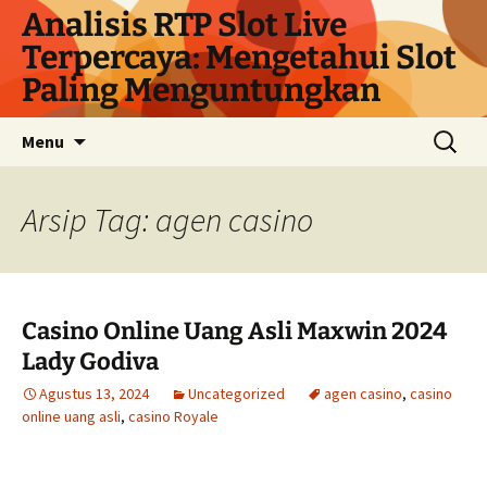
Langsung
Analisis RTP Slot Live
ke
Terpercaya: Mengetahui Slot
isi
Paling Menguntungkan
Cari
Menu
untuk:
Arsip Tag: agen casino
Casino Online Uang Asli Maxwin 2024
Lady Godiva
Agustus 13, 2024
Uncategorized
agen casino
,
casino
online uang asli
,
casino Royale