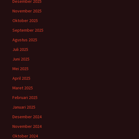
Desember 2025
November 2025
Oktober 2025
September 2025
Agustus 2025
Juli 2025
Juni 2025
Mei 2025
April 2025
Maret 2025
Februari 2025
Januari 2025
Desember 2024
November 2024
Oktober 2024