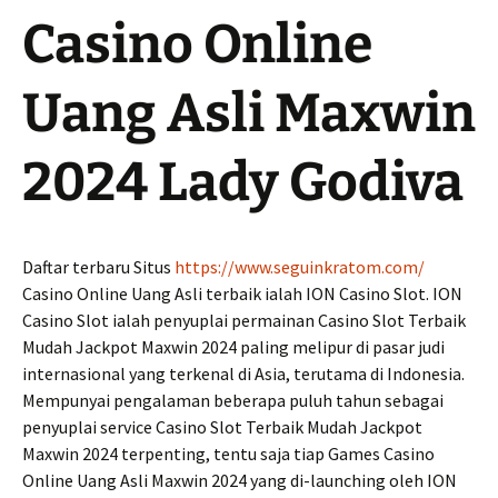
Casino Online
Uang Asli Maxwin
2024 Lady Godiva
Daftar terbaru Situs
https://www.seguinkratom.com/
Casino Online Uang Asli terbaik ialah ION Casino Slot. ION
Casino Slot ialah penyuplai permainan Casino Slot Terbaik
Mudah Jackpot Maxwin 2024 paling melipur di pasar judi
internasional yang terkenal di Asia, terutama di Indonesia.
Mempunyai pengalaman beberapa puluh tahun sebagai
penyuplai service Casino Slot Terbaik Mudah Jackpot
Maxwin 2024 terpenting, tentu saja tiap Games Casino
Online Uang Asli Maxwin 2024 yang di-launching oleh ION