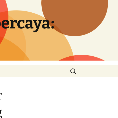
percaya:
Cari
untuk:
r
g