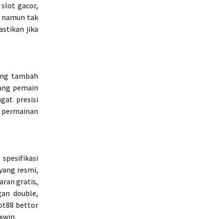
slot gacor,
8 namun tak
stikan jika
yang tambah
rang pemain
gat presisi
n permainan
spesifikasi
 yang resmi,
taran gratis,
an double,
lot88 bettor
xwin.