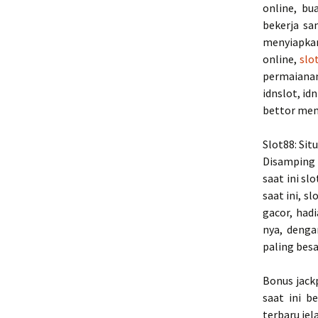
online, bu
bekerja sa
menyiapka
online,
slo
permaianan
idnslot, id
bettor mem
Slot88: Sit
Disamping 
saat ini sl
saat ini, s
gacor, had
nya, denga
paling besar
Bonus jack
saat ini b
terbaru je