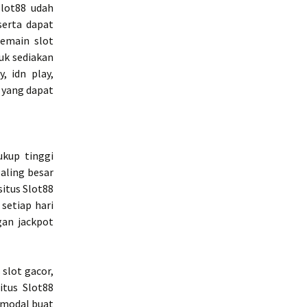
slot88 udah
serta dapat
emain slot
uk sediakan
, idn play,
r yang dapat
ukup tinggi
paling besar
situs Slot88
setiap hari
gan jackpot
slot gacor,
itus Slot88
 modal buat