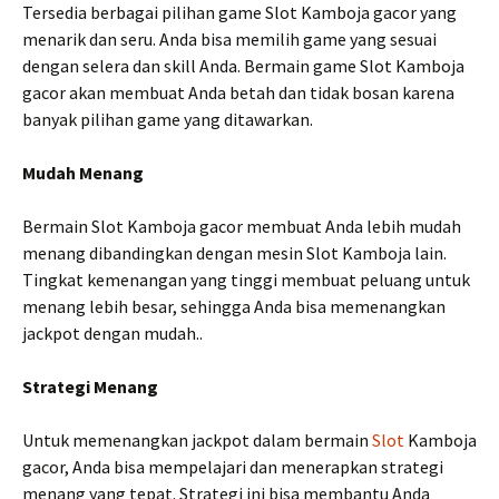
Tersedia berbagai pilihan game Slot Kamboja gacor yang
menarik dan seru. Anda bisa memilih game yang sesuai
dengan selera dan skill Anda. Bermain game Slot Kamboja
gacor akan membuat Anda betah dan tidak bosan karena
banyak pilihan game yang ditawarkan.
Mudah Menang
Bermain Slot Kamboja gacor membuat Anda lebih mudah
menang dibandingkan dengan mesin Slot Kamboja lain.
Tingkat kemenangan yang tinggi membuat peluang untuk
menang lebih besar, sehingga Anda bisa memenangkan
jackpot dengan mudah..
Strategi Menang
Untuk memenangkan jackpot dalam bermain
Slot
Kamboja
gacor, Anda bisa mempelajari dan menerapkan strategi
menang yang tepat. Strategi ini bisa membantu Anda