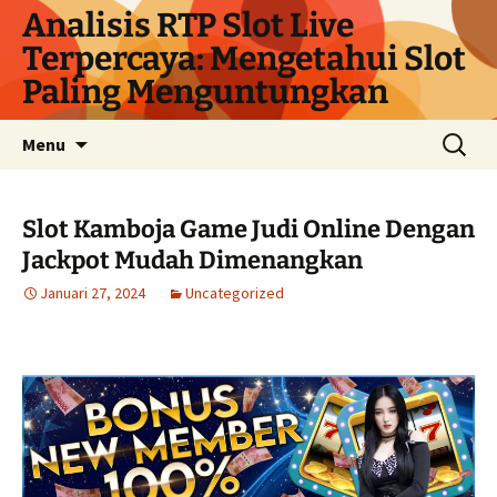
Langsung
Analisis RTP Slot Live
ke
Terpercaya: Mengetahui Slot
isi
Paling Menguntungkan
Cari
Menu
untuk:
Slot Kamboja Game Judi Online Dengan
Jackpot Mudah Dimenangkan
Januari 27, 2024
Uncategorized