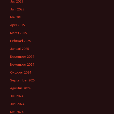
Juli 2025
Juni 2025
Mei 2025
April 2025
Maret 2025
Februari 2025
Januari 2025
Desember 2024
November 2024
Oktober 2024
September 2024
Agustus 2024
Juli 2024
Juni 2024
Mei 2024