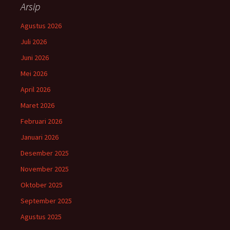
Arsip
Agustus 2026
Juli 2026
Juni 2026
Mei 2026
April 2026
Maret 2026
Februari 2026
Januari 2026
Desember 2025
November 2025
Oktober 2025
September 2025
Agustus 2025