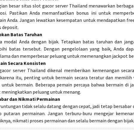
ian besar situs slot gacor server Thailand menawarkan berbaga
osi. Pastikan Anda memanfaatkan bonus ini untuk memperb
ain Anda. Jangan lewatkan kesempatan untuk mendapatkan free
 deposit.
pkan Batas Taruhan
la modal Anda dengan bijak. Tetapkan batas taruhan dan jan
bihi batas tersebut. Dengan pengelolaan yang baik, Anda da
 lama dan memperbesar peluang untuk memenangkan jackpot bes
ain Secara Konsisten
 gacor server Thailand dikenal memberikan kemenangan secara
karena itu, penting untuk bermain secara teratur dan memilih
t untuk bermain. Beberapa pemain percaya bahwa bermain di j
t meningkatkan peluang untuk menang.
abar dan Nikmati Permainan
untungan tidak selalu datang dengan cepat, jadi tetap bersabar 
ap putaran permainan. Jangan terburu-buru mengejar kemenan
iknya, nikmati proses permainan dan selalu bermain dengan bijak