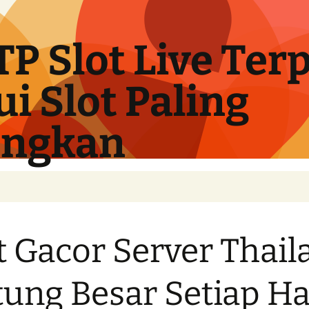
TP Slot Live Ter
i Slot Paling
ngkan
t Gacor Server Thail
ung Besar Setiap Ha