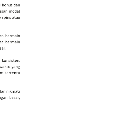
i bonus dan
esar modal
 spins atau
gan bermain
pat bermain
ar.
 konsisten.
 waktu yang
am tertentu
dan nikmati
gan besar;
.