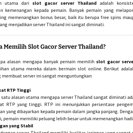
an utama dari
slot gacor server Thailand
adalah konsist
n kemenangan kepada pemain. Banyak pemain yang melapo
ing memenangkan bonus besar, baik itu berupa free spins mau
yang menjadikan server Thailand ini sangat diminati.
 Memilih Slot Gacor Server Thailand?
apa alasan mengapa banyak pemain memilih
slot gacor serv
lihan utama mereka dalam bermain slot online. Berikut adal
g membuat server ini sangat menguntungkan:
kat RTP Tinggi
 satu alasan utama mengapa server Thailand sangat diminati ad
kat RTP yang tinggi. RTP ini menunjukkan persentase pengem
an yang dibayarkan kepada pemain dalam jangka panjang. Deng
i, pemain memiliki peluang lebih besar untuk memenangkan hadi
gan yang Stabil
 dengan server Thailand memiliki kualitas jaringan yang sangat 