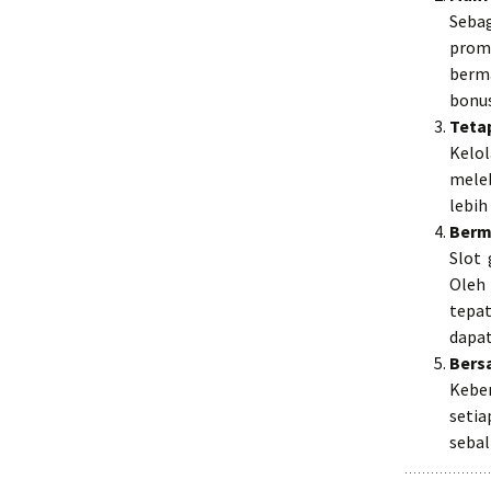
Sebag
prom
berm
bonus
Teta
Kelo
mele
lebih
Berm
Slot
Oleh 
tepa
dapa
Bers
Keber
seti
sebal