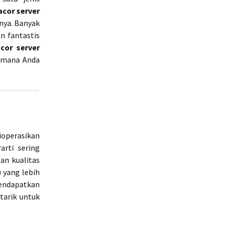
acor server
nya. Banyak
n fantastis
cor server
aimana Anda
ioperasikan
arti sering
an kualitas
 yang lebih
mendapatkan
tarik untuk