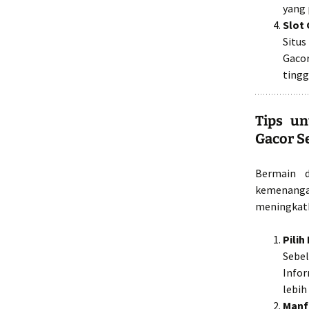
yang 
Slot 
Situs
Gaco
tingg
Tips un
Gacor S
Bermain 
kemenanga
meningkat
Pili
Sebe
Infor
lebih
Manf