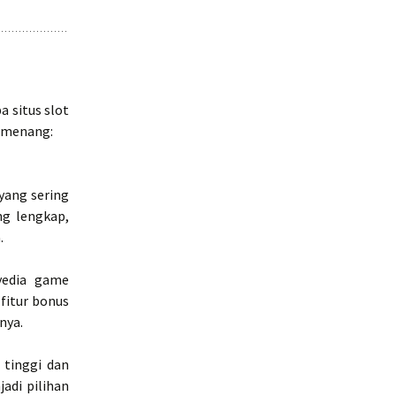
 situs slot
k menang:
yang sering
g lengkap,
.
yedia game
 fitur bonus
nya.
 tinggi dan
adi pilihan