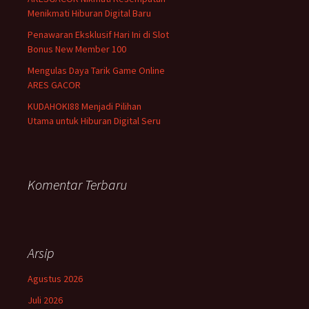
Menikmati Hiburan Digital Baru
Penawaran Eksklusif Hari Ini di Slot
Bonus New Member 100
Mengulas Daya Tarik Game Online
ARES GACOR
KUDAHOKI88 Menjadi Pilihan
Utama untuk Hiburan Digital Seru
Komentar Terbaru
Arsip
Agustus 2026
Juli 2026