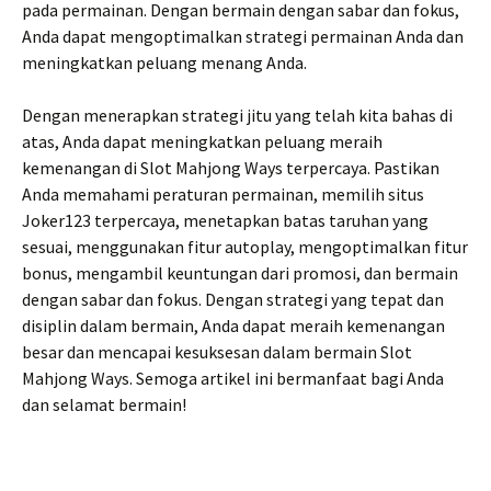
pada permainan. Dengan bermain dengan sabar dan fokus,
Anda dapat mengoptimalkan strategi permainan Anda dan
meningkatkan peluang menang Anda.
Dengan menerapkan strategi jitu yang telah kita bahas di
atas, Anda dapat meningkatkan peluang meraih
kemenangan di Slot Mahjong Ways terpercaya. Pastikan
Anda memahami peraturan permainan, memilih situs
Joker123 terpercaya, menetapkan batas taruhan yang
sesuai, menggunakan fitur autoplay, mengoptimalkan fitur
bonus, mengambil keuntungan dari promosi, dan bermain
dengan sabar dan fokus. Dengan strategi yang tepat dan
disiplin dalam bermain, Anda dapat meraih kemenangan
besar dan mencapai kesuksesan dalam bermain Slot
Mahjong Ways. Semoga artikel ini bermanfaat bagi Anda
dan selamat bermain!