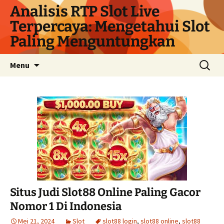
Langsung
Analisis RTP Slot Live
ke
Terpercaya: Mengetahui Slot
isi
Paling Menguntungkan
Cari
Menu
untuk:
Situs Judi Slot88 Online Paling Gacor
Nomor 1 Di Indonesia
Mei 21, 2024
Slot
slot88 login
,
slot88 online
,
slot88