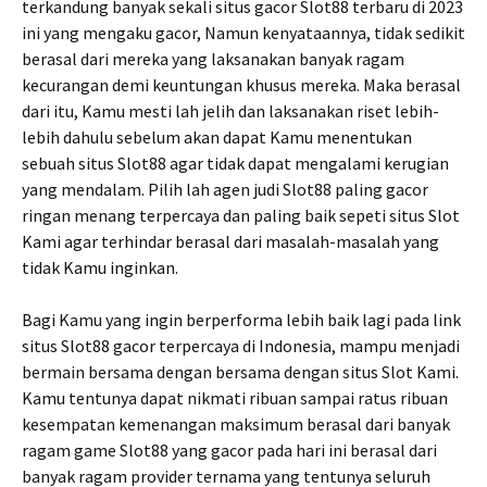
terkandung banyak sekali situs gacor Slot88 terbaru di 2023
ini yang mengaku gacor, Namun kenyataannya, tidak sedikit
berasal dari mereka yang laksanakan banyak ragam
kecurangan demi keuntungan khusus mereka. Maka berasal
dari itu, Kamu mesti lah jelih dan laksanakan riset lebih-
lebih dahulu sebelum akan dapat Kamu menentukan
sebuah situs Slot88 agar tidak dapat mengalami kerugian
yang mendalam. Pilih lah agen judi Slot88 paling gacor
ringan menang terpercaya dan paling baik sepeti situs Slot
Kami agar terhindar berasal dari masalah-masalah yang
tidak Kamu inginkan.
Bagi Kamu yang ingin berperforma lebih baik lagi pada link
situs Slot88 gacor terpercaya di Indonesia, mampu menjadi
bermain bersama dengan bersama dengan situs Slot Kami.
Kamu tentunya dapat nikmati ribuan sampai ratus ribuan
kesempatan kemenangan maksimum berasal dari banyak
ragam game Slot88 yang gacor pada hari ini berasal dari
banyak ragam provider ternama yang tentunya seluruh