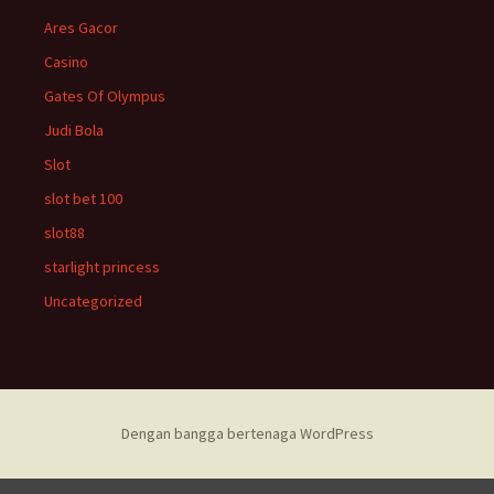
Ares Gacor
Casino
Gates Of Olympus
Judi Bola
Slot
slot bet 100
slot88
starlight princess
Uncategorized
Dengan bangga bertenaga WordPress