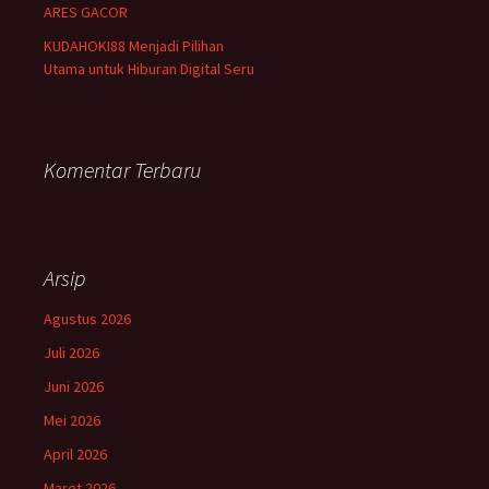
ARES GACOR
KUDAHOKI88 Menjadi Pilihan
Utama untuk Hiburan Digital Seru
Komentar Terbaru
Arsip
Agustus 2026
Juli 2026
Juni 2026
Mei 2026
April 2026
Maret 2026