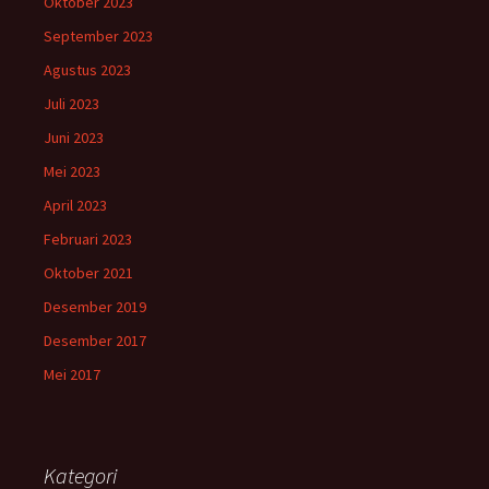
Oktober 2023
September 2023
Agustus 2023
Juli 2023
Juni 2023
Mei 2023
April 2023
Februari 2023
Oktober 2021
Desember 2019
Desember 2017
Mei 2017
Kategori