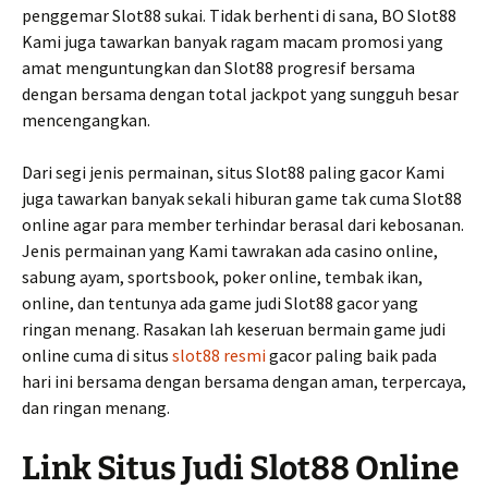
penggemar Slot88 sukai. Tidak berhenti di sana, BO Slot88
Kami juga tawarkan banyak ragam macam promosi yang
amat menguntungkan dan Slot88 progresif bersama
dengan bersama dengan total jackpot yang sungguh besar
mencengangkan.
Dari segi jenis permainan, situs Slot88 paling gacor Kami
juga tawarkan banyak sekali hiburan game tak cuma Slot88
online agar para member terhindar berasal dari kebosanan.
Jenis permainan yang Kami tawrakan ada casino online,
sabung ayam, sportsbook, poker online, tembak ikan,
online, dan tentunya ada game judi Slot88 gacor yang
ringan menang. Rasakan lah keseruan bermain game judi
online cuma di situs
slot88 resmi
gacor paling baik pada
hari ini bersama dengan bersama dengan aman, terpercaya,
dan ringan menang.
Link Situs Judi Slot88 Online