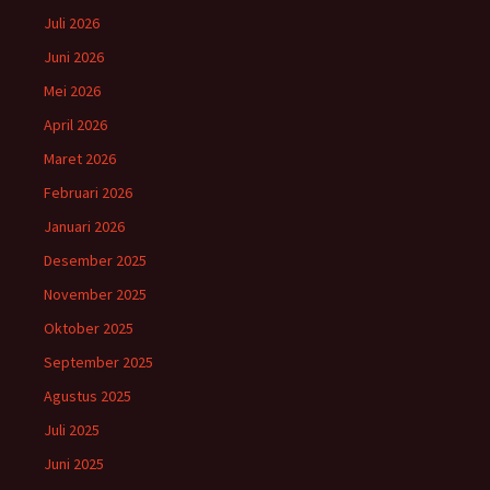
Juli 2026
Juni 2026
Mei 2026
April 2026
Maret 2026
Februari 2026
Januari 2026
Desember 2025
November 2025
Oktober 2025
September 2025
Agustus 2025
Juli 2025
Juni 2025