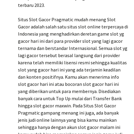
terbaru 2023.
Situs Slot Gacor Pragmatic mudah menang Slot
Gacor adalah salah satu situs slot online terpercaya di
Indonesia yang menghadirkan deretan game slot yg
gacor hari ini dari para provider slot yang lagi gacor
ternama dan berstandar Internasional. Semua slot yg
lagi gacor tersebut berasal langsung dari provider
karena telah memiliki lisensi resmi sehingga kualitas
slot yang gacor hari ini yang ada terjamin keadilan
dan konten positifnya. Kamu akan menerima info
slot gacor hari ini atau bocoran slot gacor hari ini
yang diberikan untuk para membernya. Disediakan
banyak cara untuk Top Up mulai dari Transfer Bank
hingga slot gacor maxwin. Pada Situs Slot Gacor
Pragmatic gampang menang ini juga, ada banyak
jenis judi online lainnya yang bisa kamu mainkan
sehingga hanya dengan akun slot gacor malam ini