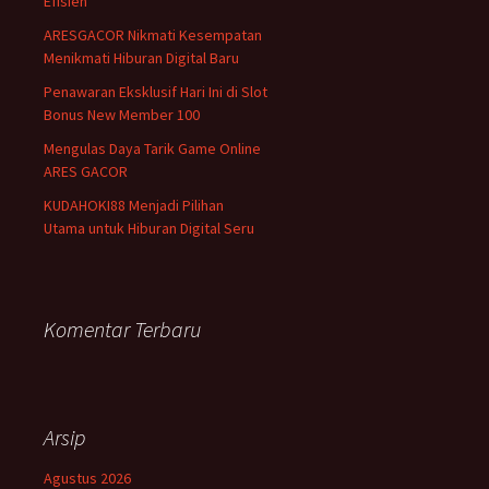
Efisien
:
ARESGACOR Nikmati Kesempatan
Menikmati Hiburan Digital Baru
Penawaran Eksklusif Hari Ini di Slot
Bonus New Member 100
Mengulas Daya Tarik Game Online
ARES GACOR
KUDAHOKI88 Menjadi Pilihan
Utama untuk Hiburan Digital Seru
Komentar Terbaru
Arsip
Agustus 2026