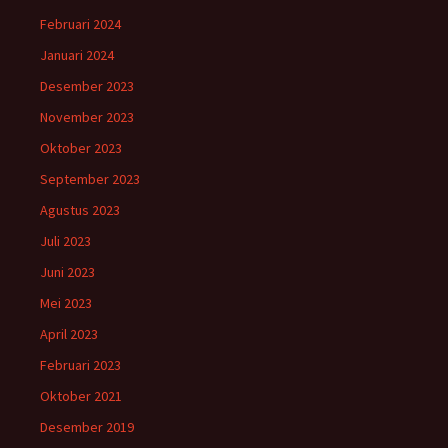
Februari 2024
Januari 2024
Desember 2023
November 2023
Oktober 2023
September 2023
Agustus 2023
Juli 2023
Juni 2023
Mei 2023
April 2023
Februari 2023
Oktober 2021
Desember 2019