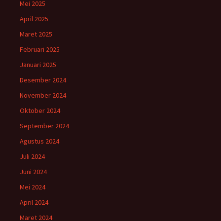
Mei 2025
April 2025
Maret 2025
Februari 2025
Januari 2025
Desember 2024
November 2024
Oktober 2024
September 2024
Agustus 2024
Juli 2024
Juni 2024
Mei 2024
April 2024
Maret 2024