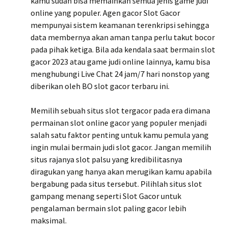
kamu sudah bisa memainkan semua jenis game judi
online yang populer. Agen gacor Slot Gacor
mempunyai sistem keamanan terenkripsi sehingga
data membernya akan aman tanpa perlu takut bocor
pada pihak ketiga. Bila ada kendala saat bermain slot
gacor 2023 atau game judi online lainnya, kamu bisa
menghubungi Live Chat 24 jam/7 hari nonstop yang
diberikan oleh BO slot gacor terbaru ini.
Memilih sebuah situs slot tergacor pada era dimana
permainan slot online gacor yang populer menjadi
salah satu faktor penting untuk kamu pemula yang
ingin mulai bermain judi slot gacor. Jangan memilih
situs rajanya slot palsu yang kredibilitasnya
diragukan yang hanya akan merugikan kamu apabila
bergabung pada situs tersebut. Pilihlah situs slot
gampang menang seperti Slot Gacor untuk
pengalaman bermain slot paling gacor lebih
maksimal.