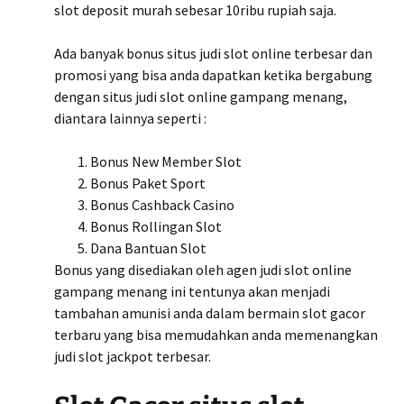
slot deposit murah sebesar 10ribu rupiah saja.
Ada banyak bonus situs judi slot online terbesar dan
promosi yang bisa anda dapatkan ketika bergabung
dengan situs judi slot online gampang menang,
diantara lainnya seperti :
Bonus New Member Slot
Bonus Paket Sport
Bonus Cashback Casino
Bonus Rollingan Slot
Dana Bantuan Slot
Bonus yang disediakan oleh agen judi slot online
gampang menang ini tentunya akan menjadi
tambahan amunisi anda dalam bermain slot gacor
terbaru yang bisa memudahkan anda memenangkan
judi slot jackpot terbesar.