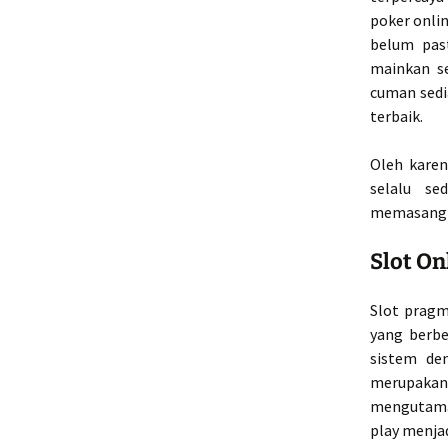
poker onlin
belum pas
mainkan se
cuman sedi
terbaik.
Oleh karen
selalu s
memasangka
Slot On
Slot pragma
yang berb
sistem de
merupakan
mengutama
play menja