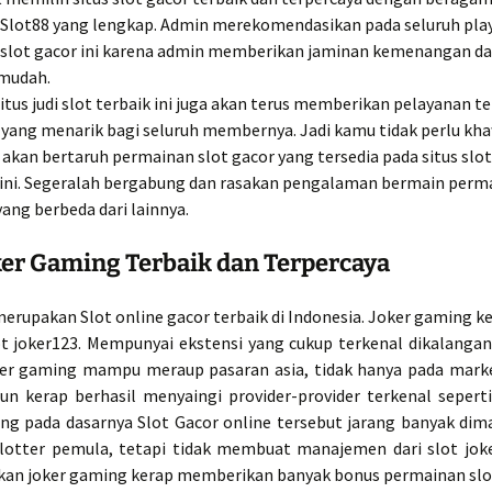
Slot88 yang lengkap. Admin merekomendasikan pada seluruh play
s slot gacor ini karena admin memberikan jaminan kemenangan d
 mudah.
 situs judi slot terbaik ini juga akan terus memberikan pelayanan t
yang menarik bagi seluruh membernya. Jadi kamu tidak perlu kha
 akan bertaruh permainan slot gacor yang tersedia pada situs slo
 ini. Segeralah bergabung dan rasakan pengalaman bermain perma
yang berbeda dari lainnya.
ker Gaming Terbaik dan Terpercaya
merupakan Slot online gacor terbaik di Indonesia. Joker gaming k
ot joker123. Mempunyai ekstensi yang cukup terkenal dikalangan
ker gaming mampu meraup pasaran asia, tidak hanya pada market
un kerap berhasil menyaingi provider-provider terkenal sepert
ng pada dasarnya Slot Gacor online tersebut jarang banyak dim
lotter pemula, tetapi tidak membuat manajemen dari slot jok
nkan joker gaming kerap memberikan banyak bonus permainan slot