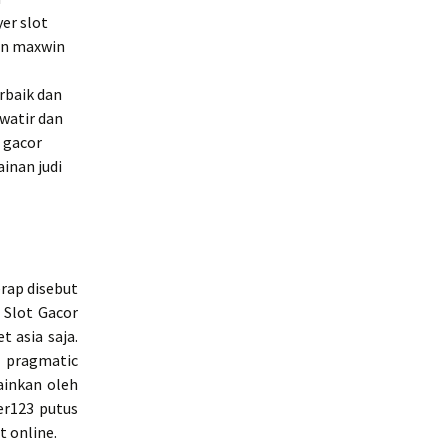
er slot
an maxwin
erbaik dan
watir dan
t gacor
inan judi
erap disebut
 Slot Gacor
 asia saja.
i pragmatic
ainkan oleh
er123 putus
 online.