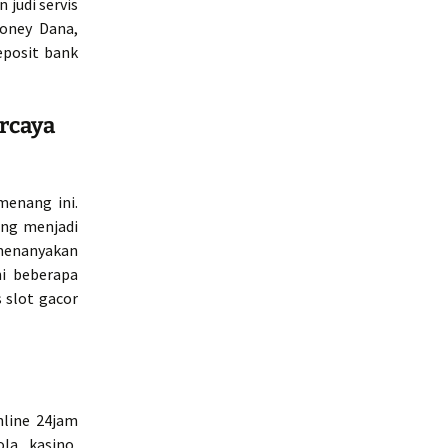
 judi servis
money Dana,
deposit bank
ercaya
menang ini.
ung menjadi
menanyakan
ni beberapa
 slot gacor
3
nline 24jam
la, kasino,