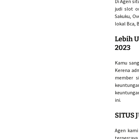
Di Agen sit
judi slot 
Sakuku, Ovo
lokal Bca, 
Lebih U
2023
Kamu sanga
Kerena adm
member si
keuntungan
keuntungan
ini.
SITUS 
Agen kami 
terpercaya