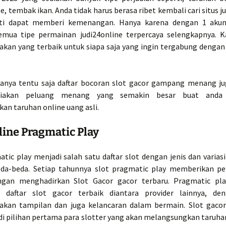
e, tembak ikan. Anda tidak harus berasa ribet kembali cari situs ju
ti dapat memberi kemenangan. Hanya karena dengan 1 akun
mua tipe permainan judi24online terpercaya selengkapnya. 
akan yang terbaik untuk siapa saja yang ingin tergabung denga
anya tentu saja daftar bocoran slot gacor gampang menang 
ediakan peluang menang yang semakin besar buat anda 
n taruhan online uang asli.
line Pragmatic Play
tic play menjadi salah satu daftar slot dengan jenis dan varias
eda-beda. Setiap tahunnya slot pragmatic play memberikan p
ngan menghadirkan Slot Gacor gacor terbaru. Pragmatic p
 daftar slot gacor terbaik diantara provider lainnya, den
kan tampilan dan juga kelancaran dalam bermain. Slot gacor
di pilihan pertama para slotter yang akan melangsungkan taruha