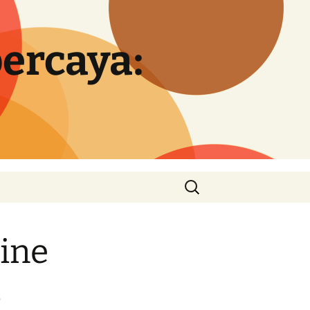
percaya:
Cari
untuk:
line
3