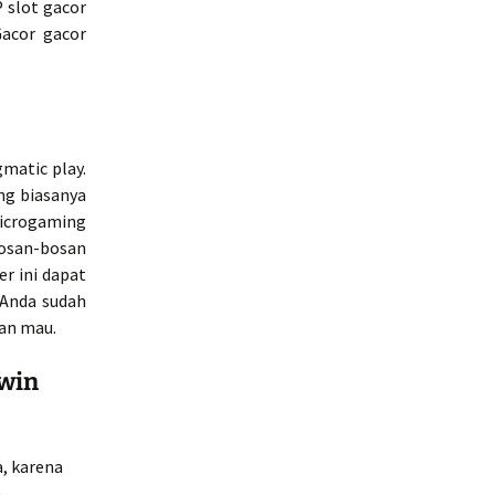
 slot gacor
Gacor gacor
matic play.
ng biasanya
 Microgaming
osan-bosan
er ini dapat
Anda sudah
an mau.
xwin
a, karena
m