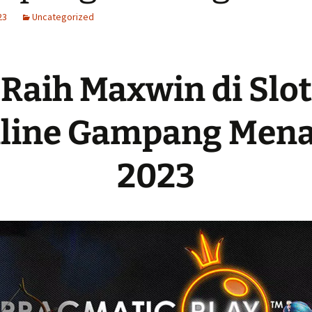
23
Uncategorized
Raih Maxwin di Slot
line Gampang Men
2023