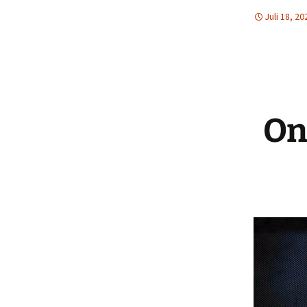
Juli 18, 20
On