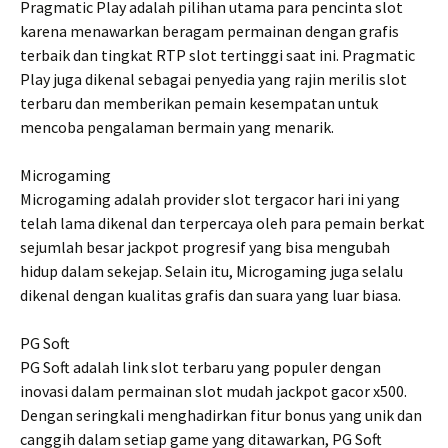
Pragmatic Play adalah pilihan utama para pencinta slot
karena menawarkan beragam permainan dengan grafis
terbaik dan tingkat RTP slot tertinggi saat ini. Pragmatic
Play juga dikenal sebagai penyedia yang rajin merilis slot
terbaru dan memberikan pemain kesempatan untuk
mencoba pengalaman bermain yang menarik.
Microgaming
Microgaming adalah provider slot tergacor hari ini yang
telah lama dikenal dan terpercaya oleh para pemain berkat
sejumlah besar jackpot progresif yang bisa mengubah
hidup dalam sekejap. Selain itu, Microgaming juga selalu
dikenal dengan kualitas grafis dan suara yang luar biasa.
PG Soft
PG Soft adalah link slot terbaru yang populer dengan
inovasi dalam permainan slot mudah jackpot gacor x500.
Dengan seringkali menghadirkan fitur bonus yang unik dan
canggih dalam setiap game yang ditawarkan, PG Soft