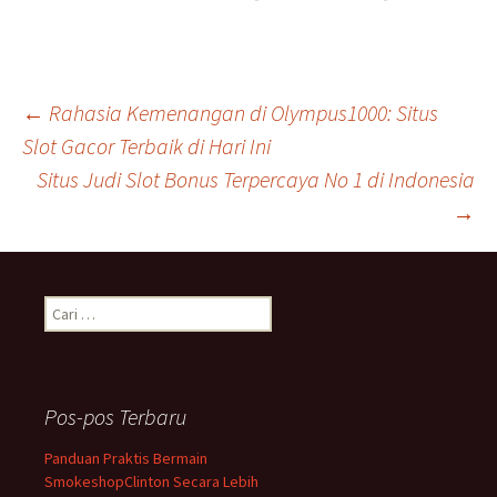
Navigasi
←
Rahasia Kemenangan di Olympus1000: Situs
Slot Gacor Terbaik di Hari Ini
Situs Judi Slot Bonus Terpercaya No 1 di Indonesia
Tulisan
→
C
a
r
i
u
Pos-pos Terbaru
n
t
Panduan Praktis Bermain
u
SmokeshopClinton Secara Lebih
k