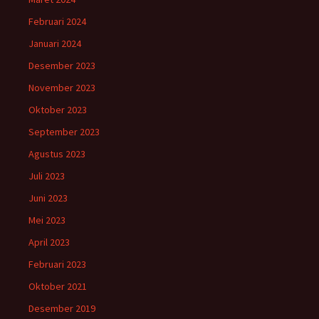
Februari 2024
Januari 2024
Desember 2023
November 2023
Oktober 2023
September 2023
Agustus 2023
Juli 2023
Juni 2023
Mei 2023
April 2023
Februari 2023
Oktober 2021
Desember 2019