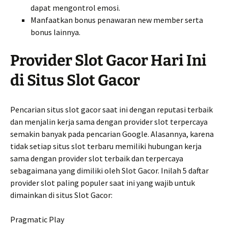
dapat mengontrol emosi.
Manfaatkan bonus penawaran new member serta
bonus lainnya.
Provider Slot Gacor Hari Ini
di Situs Slot Gacor
Pencarian situs slot gacor saat ini dengan reputasi terbaik
dan menjalin kerja sama dengan provider slot terpercaya
semakin banyak pada pencarian Google. Alasannya, karena
tidak setiap situs slot terbaru memiliki hubungan kerja
sama dengan provider slot terbaik dan terpercaya
sebagaimana yang dimiliki oleh Slot Gacor. Inilah 5 daftar
provider slot paling populer saat ini yang wajib untuk
dimainkan di situs Slot Gacor:
Pragmatic Play