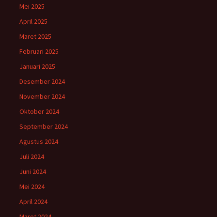
Mei 2025
April 2025
Maret 2025
Februari 2025
Januari 2025
Desember 2024
November 2024
Oktober 2024
September 2024
Agustus 2024
Juli 2024
Juni 2024
Mei 2024
April 2024
Maret 2024