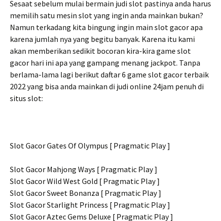
Sesaat sebelum mulai bermain judi slot pastinya anda harus
memilih satu mesin slot yang ingin anda mainkan bukan?
Namun terkadang kita bingung ingin main slot gacor apa
karena jumlah nya yang begitu banyak. Karena itu kami
akan memberikan sedikit bocoran kira-kira game slot
gacor hari ini apa yang gampang menang jackpot. Tanpa
berlama-lama lagi berikut daftar 6 game slot gacor terbaik
2022 yang bisa anda mainkan di judi online 24jam penuh di
situs slot:
Slot Gacor Gates Of Olympus [ Pragmatic Play ]
Slot Gacor Mahjong Ways [ Pragmatic Play ]
Slot Gacor Wild West Gold [ Pragmatic Play ]
Slot Gacor Sweet Bonanza [ Pragmatic Play ]
Slot Gacor Starlight Princess [ Pragmatic Play ]
Slot Gacor Aztec Gems Deluxe [ Pragmatic Play ]