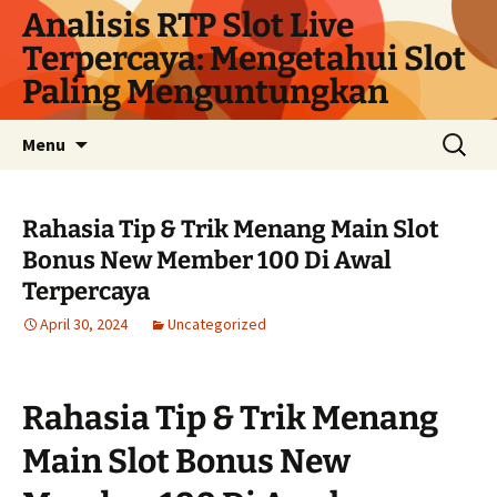
Langsung
Analisis RTP Slot Live
ke
Terpercaya: Mengetahui Slot
isi
Paling Menguntungkan
Cari
Menu
untuk:
Rahasia Tip & Trik Menang Main Slot
Bonus New Member 100 Di Awal
Terpercaya
April 30, 2024
Uncategorized
Rahasia Tip & Trik Menang
Main Slot Bonus New