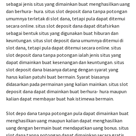
sebagai jenis situs yang dimainkan buat menghasilkan uang
dan berhura- hura. situs slot deposit dana tanpa potongan
umumnya terletak di slot dana, tetapi pula dapat ditemui
secara online. situs slot deposit dana dapat ditafsirkan
sebagai bentuk situs yang digunakan buat hiburan dan
keuntungan. situs slot deposit dana umumnya ditemui di
slot dana, tetapi pula dapat ditemui secara online. situs
slot deposit dana tanpa potongan ialah jenis situs yang
dapat dimainkan buat kesenangan dan keuntungan. situs
slot deposit dana biasanya datang dengan syarat yang
harus kalian patuhi buat bermain. Syarat biasanya
didasarkan pada permainan yang kalian mainkan. situs slot
deposit dana dapat dimainkan buat berhura- hura maupun
kalian dapat membayar buat hak istimewa bermain.
Slot depo dana tanpa potongan pula dapat dimainkan buat
menghasilkan uang maupun kalian dapat menghasilkan
uang dengan bermain buat mendapatkan uang bonus. situs
slot dana tanpa potongan dapat dimainkan secara gratis