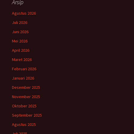
Arsip
Agustus 2026
Juli 2026
Juni 2026
Mei 2026
April 2026
Maret 2026
Februari 2026
Januari 2026
Desember 2025
November 2025
Oktober 2025
September 2025
Agustus 2025
Juli 2025