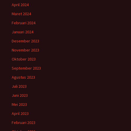
April 2024
Maret 2024
Februari 2024
Januari 2024
Desember 2023
November 2023
Oktober 2023
September 2023
Agustus 2023
Juli 2023
Juni 2023
Mei 2023
April 2023
Februari 2023