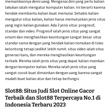
memainkannya demi uang. Mengenai dini yang perlu kalian
lakukan ialah mengatur komputer kalian. Ini berarti karena
hendak membantu kalian buat memulai. Sehabis kalian
mengatur situs kalian, kalian harus memutuskan jenis situs
yang ingin kalian gunakan. Ada 3 jenis situs: progresif,
standar dan video. Progresif ialah jenis situs yang sangat
umum dan menghasilkan keuntungan sangat besar. situs
standar sama dengan yang hendak kalian temukan di toko
kelontong tetapi sedikit lebih rumit. situs video ialah situs
generasi baru, dan mereka menghasilkan keuntungan
terbaik. Mereka ialah jenis situs yang dapat kalian mainkan
dengan komputer kalian. Mereka ialah jenis situs yang
sangat cocok buat dimainkan dengan uang karena sangat
mudah buat kalian atur dan tetap berfungsi.
Slot88: Situs Judi Slot Online Gacor
Terbaik dan Slot88 Terpercaya No.1 di
Indonesia Terbaru 2023