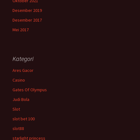
Oktober 2021
Desember 2019
Desember 2017
Mei 2017
Kategori
Ares Gacor
Casino
Gates Of Olympus
Judi Bola
Slot
slot bet 100
slot88
starlight princess