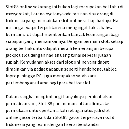
Slot88 online sekarang ini bukan lagi merupakan hal tabu di
masyarakat, karena nyatanya ada ratusan ribu orang di
Indonesia yang memainkan slot online setiap harinya. Hal
ini sangat wajar terjadi karena mengingat fakta bahwa
bermain slot dapat memberikan banyak keuntungan bagi
siapapun yang memainkannya. Dengan bermain slot, setiap
orang berhak untuk dapat meraih kemenangan berupa
jackpot slot dengan hadiah uang tunai sebesar jutaan
rupiah. Kemudahan akses dari slot online yang dapat
dimainkan via gadget apapun seperti handphone, tablet,
laptop, hingga PC, juga merupakan salah satu
pertimbangan utama bagi para bettor slot.
Dalam rangka mengimbangi banyaknya peminat akan
permainan slot, Slot 88 pun memunculkan dirinya ke
permukaan untuk pertama kali sebagai situs judi slot
online gacor terbaik dan Slot88 gacor terpercaya no.1 di
Indonesia yang resmi dengan lisensi berstandar