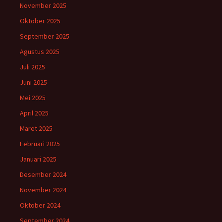
November 2025
Oktober 2025
September 2025
Agustus 2025
Juli 2025
Juni 2025
Mei 2025
April 2025
Maret 2025
Februari 2025
Januari 2025
Desember 2024
November 2024
Oktober 2024
September 2024