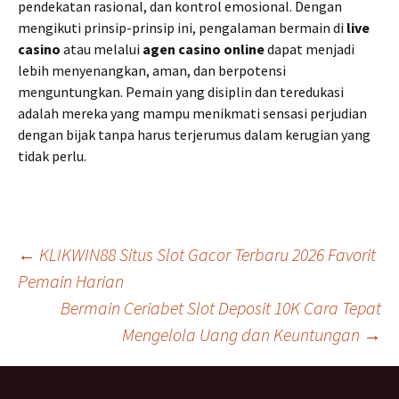
pendekatan rasional, dan kontrol emosional. Dengan
mengikuti prinsip-prinsip ini, pengalaman bermain di
live
casino
atau melalui
agen casino online
dapat menjadi
lebih menyenangkan, aman, dan berpotensi
menguntungkan. Pemain yang disiplin dan teredukasi
adalah mereka yang mampu menikmati sensasi perjudian
dengan bijak tanpa harus terjerumus dalam kerugian yang
tidak perlu.
Navigasi
←
KLIKWIN88 Situs Slot Gacor Terbaru 2026 Favorit
Pemain Harian
Bermain Ceriabet Slot Deposit 10K Cara Tepat
Tulisan
Mengelola Uang dan Keuntungan
→