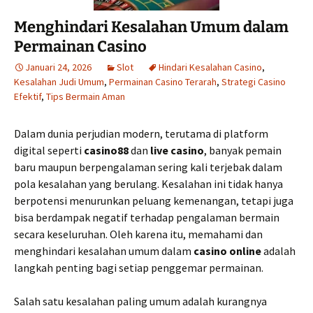
Menghindari Kesalahan Umum dalam
Permainan Casino
Januari 24, 2026
Slot
Hindari Kesalahan Casino
,
Kesalahan Judi Umum
,
Permainan Casino Terarah
,
Strategi Casino
Efektif
,
Tips Bermain Aman
Dalam dunia perjudian modern, terutama di platform
digital seperti
casino88
dan
live casino
, banyak pemain
baru maupun berpengalaman sering kali terjebak dalam
pola kesalahan yang berulang. Kesalahan ini tidak hanya
berpotensi menurunkan peluang kemenangan, tetapi juga
bisa berdampak negatif terhadap pengalaman bermain
secara keseluruhan. Oleh karena itu, memahami dan
menghindari kesalahan umum dalam
casino online
adalah
langkah penting bagi setiap penggemar permainan.
Salah satu kesalahan paling umum adalah kurangnya