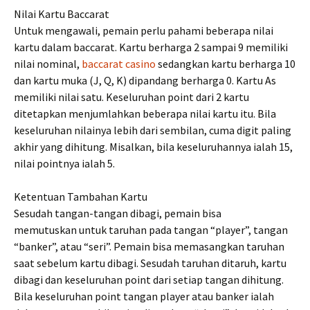
Nilai Kartu Baccarat
Untuk mengawali, pemain perlu pahami beberapa nilai
kartu dalam baccarat. Kartu berharga 2 sampai 9 memiliki
nilai nominal,
baccarat casino
sedangkan kartu berharga 10
dan kartu muka (J, Q, K) dipandang berharga 0. Kartu As
memiliki nilai satu. Keseluruhan point dari 2 kartu
ditetapkan menjumlahkan beberapa nilai kartu itu. Bila
keseluruhan nilainya lebih dari sembilan, cuma digit paling
akhir yang dihitung. Misalkan, bila keseluruhannya ialah 15,
nilai pointnya ialah 5.
Ketentuan Tambahan Kartu
Sesudah tangan-tangan dibagi, pemain bisa
memutuskan untuk taruhan pada tangan “player”, tangan
“banker”, atau “seri”. Pemain bisa memasangkan taruhan
saat sebelum kartu dibagi. Sesudah taruhan ditaruh, kartu
dibagi dan keseluruhan point dari setiap tangan dihitung.
Bila keseluruhan point tangan player atau banker ialah