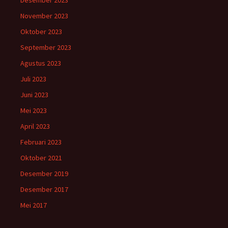
Desember 2023
November 2023
Oktober 2023
September 2023
Agustus 2023
Juli 2023
Juni 2023
Mei 2023
April 2023
Februari 2023
Oktober 2021
Desember 2019
Desember 2017
Mei 2017