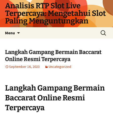
Langsung
Analisis RTP Slot Live
ke
Terpercaya: Mengetahui Slot
isi
Paling Menguntungkan
Cari
Menu
untuk:
Langkah Gampang Bermain Baccarat
Online Resmi Terpercaya
September 16, 2023
Uncategorized
Langkah Gampang Bermain
Baccarat Online Resmi
Terpercaya