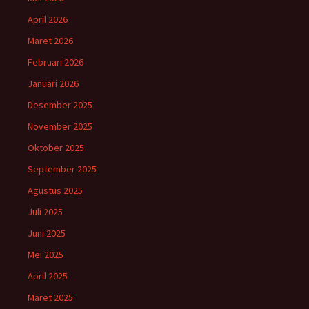
April 2026
Maret 2026
Februari 2026
Januari 2026
Desember 2025
November 2025
Oktober 2025
September 2025
Agustus 2025
Juli 2025
Juni 2025
Mei 2025
April 2025
Maret 2025