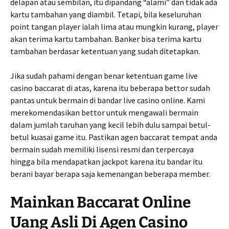
delapan atau sembilan, itu dipandang “alami” dan tidak ada
kartu tambahan yang diambil. Tetapi, bila keseluruhan
point tangan player ialah lima atau mungkin kurang, player
akan terima kartu tambahan. Banker bisa terima kartu
tambahan berdasar ketentuan yang sudah ditetapkan.
Jika sudah pahami dengan benar ketentuan game live
casino baccarat di atas, karena itu beberapa bettor sudah
pantas untuk bermain di bandar live casino online. Kami
merekomendasikan bettor untuk mengawali bermain
dalam jumlah taruhan yang kecil lebih dulu sampai betul-
betul kuasai game itu. Pastikan agen baccarat tempat anda
bermain sudah memiliki lisensi resmi dan terpercaya
hingga bila mendapatkan jackpot karena itu bandar itu
berani bayar berapa saja kemenangan beberapa member.
Mainkan Baccarat Online
Uang Asli Di Agen Casino