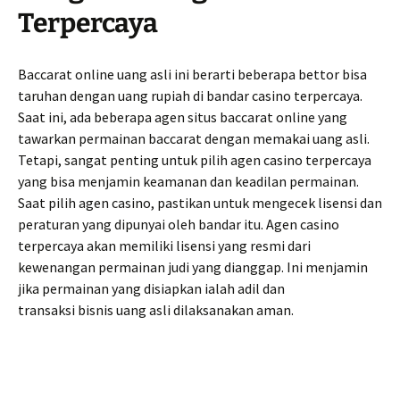
Terpercaya
Baccarat online uang asli ini berarti beberapa bettor bisa
taruhan dengan uang rupiah di bandar casino terpercaya.
Saat ini, ada beberapa agen situs baccarat online yang
tawarkan permainan baccarat dengan memakai uang asli.
Tetapi, sangat penting untuk pilih agen casino terpercaya
yang bisa menjamin keamanan dan keadilan permainan.
Saat pilih agen casino, pastikan untuk mengecek lisensi dan
peraturan yang dipunyai oleh bandar itu. Agen casino
terpercaya akan memiliki lisensi yang resmi dari
kewenangan permainan judi yang dianggap. Ini menjamin
jika permainan yang disiapkan ialah adil dan
transaksi bisnis uang asli dilaksanakan aman.