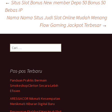
Navigasi
←
Situs Slot Bonus New member Depo 50 Bonus 50
Bebas IP
Nama Nama Situs Judi Slot Online Mudah Menang
Tulisan
Flow Gaming Jackpot Terbesar
→
C
a
r
i
u
Pos-pos Terbaru
n
t
Panduan Praktis Bermain
u
SmokeshopClinton Secara Lebih
k
Efisien
:
ARESGACOR Nikmati Kesempatan
Menikmati Hiburan Digital Baru
Penawaran Eksklusif Hari Ini di Slot