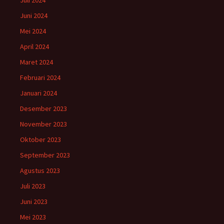
Juli 2024
Juni 2024
Mei 2024
April 2024
Maret 2024
Februari 2024
Januari 2024
Desember 2023
November 2023
Oktober 2023
September 2023
Agustus 2023
Juli 2023
Juni 2023
Mei 2023