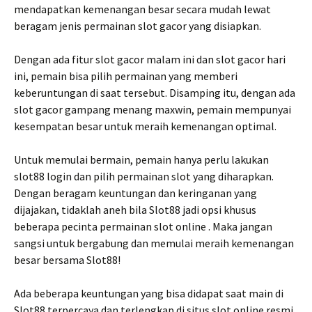
mendapatkan kemenangan besar secara mudah lewat
beragam jenis permainan slot gacor yang disiapkan.
Dengan ada fitur slot gacor malam ini dan slot gacor hari
ini, pemain bisa pilih permainan yang memberi
keberuntungan di saat tersebut. Disamping itu, dengan ada
slot gacor gampang menang maxwin, pemain mempunyai
kesempatan besar untuk meraih kemenangan optimal.
Untuk memulai bermain, pemain hanya perlu lakukan
slot88 login dan pilih permainan slot yang diharapkan.
Dengan beragam keuntungan dan keringanan yang
dijajakan, tidaklah aneh bila Slot88 jadi opsi khusus
beberapa pecinta permainan slot online . Maka jangan
sangsi untuk bergabung dan memulai meraih kemenangan
besar bersama Slot88!
Ada beberapa keuntungan yang bisa didapat saat main di
Slot88 terpercaya dan terlengkap di situs slot online resmi.