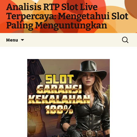
Langsung
Analisis RTP Slot Live
ke
Terpercaya: Mengetahui Slot
isi
Paling Menguntungkan
Cari
Menu
untuk: