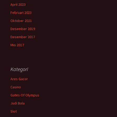
April 2023
Februari 2023
Oktober 2021
Desember 2019
Desember 2017
Mei 2017
Kategori
Ares Gacor
Casino
Gates Of Olympus
Judi Bola
Slot