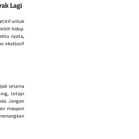
yak Lagi
titif untuk
ebih hidup.
aktu nyata,
o eksklusif
ijak selama
ing, tetapi
nda. Jangan
nan maupun
memenangkan