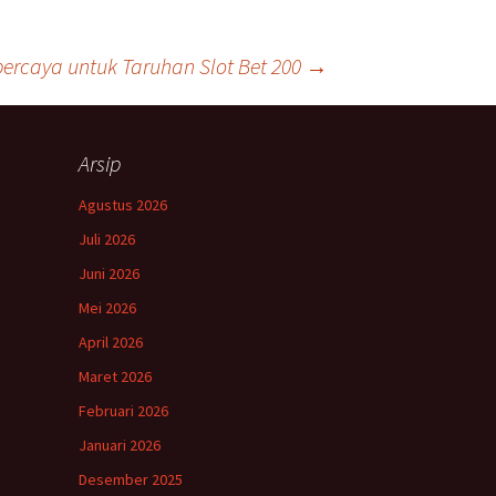
percaya untuk Taruhan Slot Bet 200
→
Arsip
Agustus 2026
Juli 2026
Juni 2026
Mei 2026
April 2026
Maret 2026
Februari 2026
Januari 2026
Desember 2025