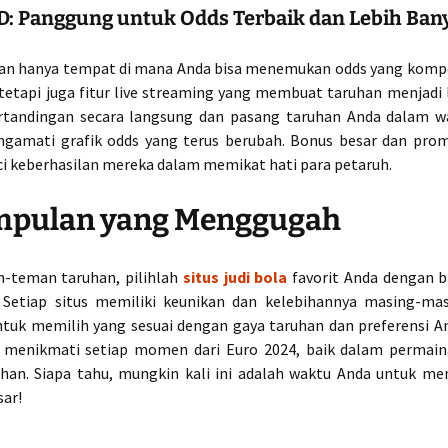
s D: Panggung untuk Odds Terbaik dan Lebih Ban
kan hanya tempat di mana Anda bisa menemukan odds yang kompe
 tetapi juga fitur live streaming yang membuat taruhan menjadi l
tandingan secara langsung dan pasang taruhan Anda dalam w
gamati grafik odds yang terus berubah. Bonus besar dan prom
ci keberhasilan mereka dalam memikat hati para petaruh.
mpulan yang Menggugah
n-teman taruhan, pilihlah
situs judi bola
favorit Anda dengan b
 Setiap situs memiliki keunikan dan kelebihannya masing-mas
ntuk memilih yang sesuai dengan gaya taruhan dan preferensi A
k menikmati setiap momen dari Euro 2024, baik dalam permai
han. Siapa tahu, mungkin kali ini adalah waktu Anda untuk 
sar!