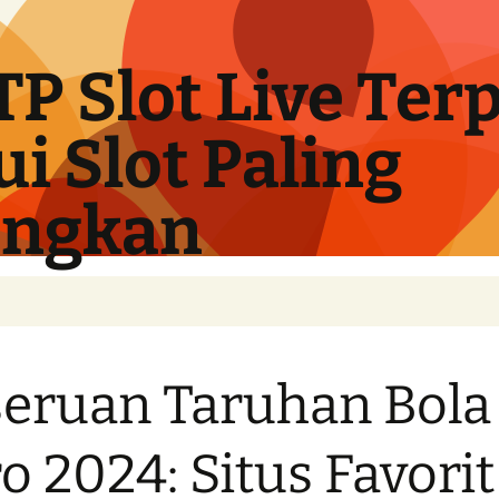
TP Slot Live Ter
i Slot Paling
ngkan
eruan Taruhan Bola 
o 2024: Situs Favorit