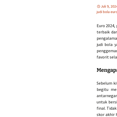
Juli 9, 202
judi bola eur
Euro 2024,
terbaik da
pengalaman
judi bola 
penggemar 
favorit sel
Mengapa
Sebelum ki
begitu me
antarnegar
untuk bers
final. Tida
skor akhir