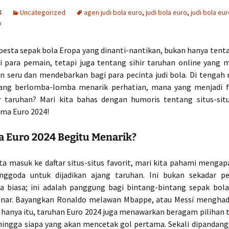
4
Uncategorized
agen judi bola euro
,
judi bola euro
,
judi bola eu
o
 pesta sepak bola Eropa yang dinanti-nantikan, bukan hanya tent
ri para pemain, tetapi juga tentang sihir taruhan online yang
 seru dan mendebarkan bagi para pecinta judi bola. Di tengah r
yang berlomba-lomba menarik perhatian, mana yang menjadi f
taruhan? Mari kita bahas dengan humoris tentang situs-situ
ama Euro 2024!
 Euro 2024 Begitu Menarik?
ta masuk ke daftar situs-situs favorit, mari kita pahami mengap
nggoda untuk dijadikan ajang taruhan. Ini bukan sekadar pe
a biasa; ini adalah panggung bagi bintang-bintang sepak bol
inar. Bayangkan Ronaldo melawan Mbappe, atau Messi menghad
k hanya itu, taruhan Euro 2024 juga menawarkan beragam pilihan 
 hingga siapa yang akan mencetak gol pertama. Sekali dipandang