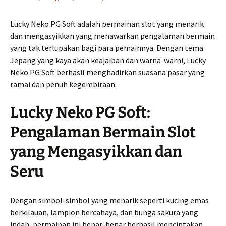
Lucky Neko PG Soft adalah permainan slot yang menarik
dan mengasyikkan yang menawarkan pengalaman bermain
yang tak terlupakan bagi para pemainnya. Dengan tema
Jepang yang kaya akan keajaiban dan warna-warni, Lucky
Neko PG Soft berhasil menghadirkan suasana pasar yang
ramai dan penuh kegembiraan.
Lucky Neko PG Soft:
Pengalaman Bermain Slot
yang Mengasyikkan dan
Seru
Dengan simbol-simbol yang menarik seperti kucing emas
berkilauan, lampion bercahaya, dan bunga sakura yang
indah, permainan ini benar-benar berhasil menciptakan