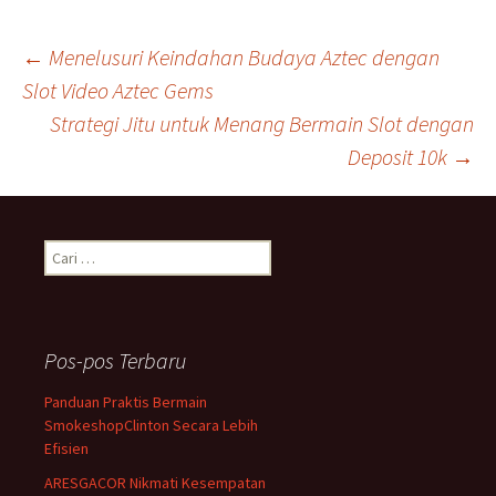
Navigasi
←
Menelusuri Keindahan Budaya Aztec dengan
Slot Video Aztec Gems
Strategi Jitu untuk Menang Bermain Slot dengan
Tulisan
Deposit 10k
→
C
a
r
i
u
Pos-pos Terbaru
n
t
Panduan Praktis Bermain
u
SmokeshopClinton Secara Lebih
k
Efisien
:
ARESGACOR Nikmati Kesempatan