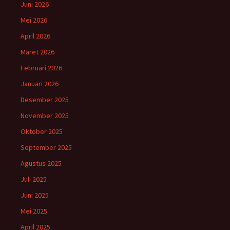
Juni 2026
Mei 2026
April 2026
Maret 2026
Februari 2026
Januari 2026
Desember 2025
November 2025
Oktober 2025
September 2025
Agustus 2025
Juli 2025
Juni 2025
Mei 2025
April 2025