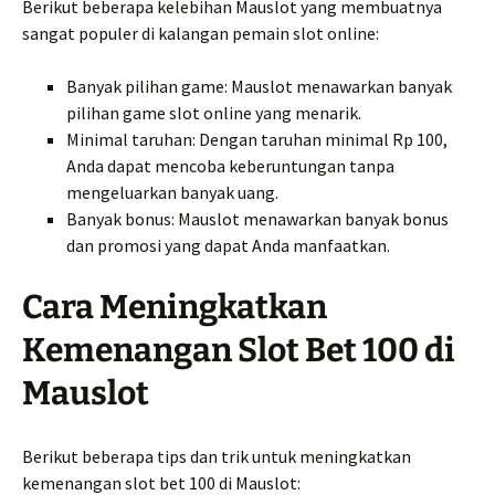
Berikut beberapa kelebihan Mauslot yang membuatnya
sangat populer di kalangan pemain slot online:
Banyak pilihan game: Mauslot menawarkan banyak
pilihan game slot online yang menarik.
Minimal taruhan: Dengan taruhan minimal Rp 100,
Anda dapat mencoba keberuntungan tanpa
mengeluarkan banyak uang.
Banyak bonus: Mauslot menawarkan banyak bonus
dan promosi yang dapat Anda manfaatkan.
Cara Meningkatkan
Kemenangan Slot Bet 100 di
Mauslot
Berikut beberapa tips dan trik untuk meningkatkan
kemenangan slot bet 100 di Mauslot: