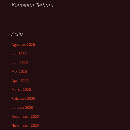
Komentar Terbaru
Arsip
Agustus 2026
Juli 2026
Juni 2026
Mei 2026
April 2026
Maret 2026
Februari 2026
Januari 2026
Desember 2025
November 2025