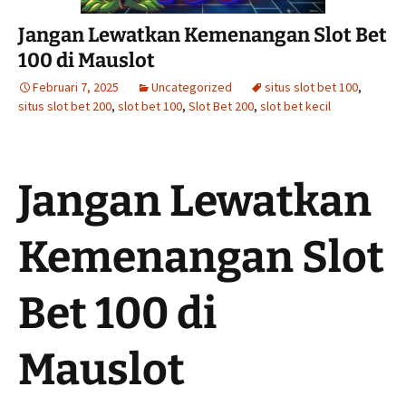
Jangan Lewatkan Kemenangan Slot Bet
100 di Mauslot
Februari 7, 2025
Uncategorized
situs slot bet 100
,
situs slot bet 200
,
slot bet 100
,
Slot Bet 200
,
slot bet kecil
Jangan Lewatkan
Kemenangan Slot
Bet 100 di
Mauslot