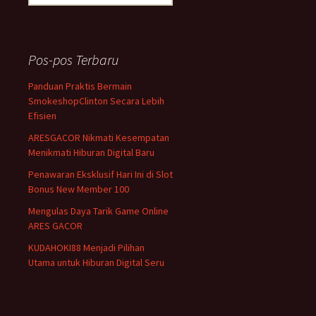
a
r
i
u
Pos-pos Terbaru
n
t
Panduan Praktis Bermain
u
SmokeshopClinton Secara Lebih
k
Efisien
:
ARESGACOR Nikmati Kesempatan
Menikmati Hiburan Digital Baru
Penawaran Eksklusif Hari Ini di Slot
Bonus New Member 100
Mengulas Daya Tarik Game Online
ARES GACOR
KUDAHOKI88 Menjadi Pilihan
Utama untuk Hiburan Digital Seru